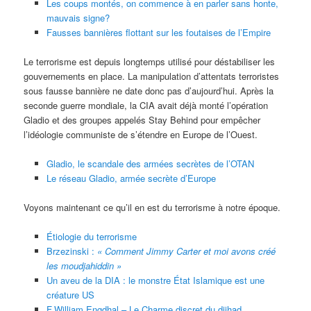
Les coups montés, on commence à en parler sans honte,
mauvais signe?
Fausses bannières flottant sur les foutaises de l’Empire
Le terrorisme est depuis longtemps utilisé pour déstabiliser les
gouvernements en place. La manipulation d’attentats terroristes
sous fausse bannière ne date donc pas d’aujourd’hui. Après la
seconde guerre mondiale, la CIA avait déjà monté l’opération
Gladio et des groupes appelés Stay Behind pour empêcher
l’idéologie communiste de s’étendre en Europe de l’Ouest.
Gladio, le scandale des armées secrètes de l’OTAN
Le réseau Gladio, armée secrète d’Europe
Voyons maintenant ce qu’il en est du terrorisme à notre époque.
Étiologie du terrorisme
Brzezinski :
« Comment Jimmy Carter et moi avons créé
les moudjahiddin »
Un aveu de la DIA : le monstre État Islamique est une
créature US
F.William Engdhal – Le Charme discret du djihad