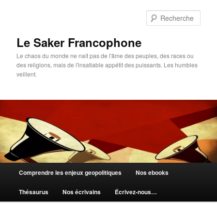
Aller
au
Rech
contenu
principal
Le Saker Francophone
Le chaos du monde ne naît pas de l'âme des peuples, des races ou
des religions, mais de l'insatiable appétit des puissants. Les humbles
veillent.
Menu
Comprendre les enjeux geopolitiques
Nos ebooks
principal
Thésaurus
Nos écrivains
Écrivez-nous…