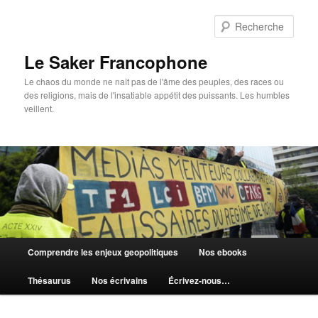
Aller
au
Rech
contenu
principal
Le Saker Francophone
Le chaos du monde ne naît pas de l'âme des peuples, des races ou
des religions, mais de l'insatiable appétit des puissants. Les humbles
veillent.
Menu
Comprendre les enjeux geopolitiques
Nos ebooks
principal
Thésaurus
Nos écrivains
Écrivez-nous…