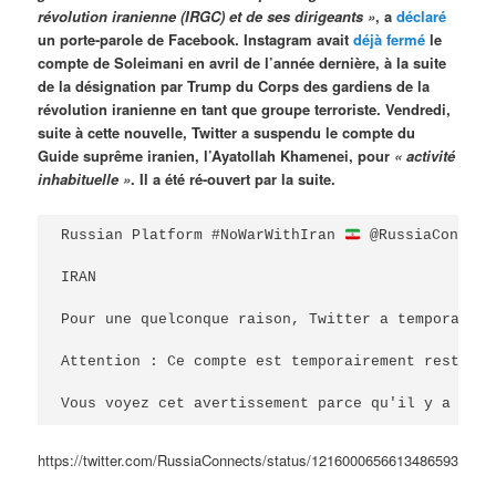
révolution iranienne (IRGC) et de ses dirigeants »
, a
déclaré
un porte-parole de Facebook. Instagram avait
déjà fermé
le
compte de Soleimani en avril de l’année dernière, à la suite
de la désignation par Trump du Corps des gardiens de la
révolution iranienne en tant que groupe terroriste. Vendredi,
suite à cette nouvelle, Twitter a suspendu le compte du
Guide suprême iranien, l’Ayatollah Khamenei, pour
« activité
inhabituelle »
. Il a été ré-ouvert par la suite.
Russian Platform #NoWarWithIran 
 @RussiaConnect
IRAN

Pour une quelconque raison, Twitter a temporairem
Attention : Ce compte est temporairement restreint
Vous voyez cet avertissement parce qu'il y a eu u
https://twitter.com/RussiaConnects/status/1216000656613486593