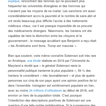
expliqué
, rencontrant des femmes qui ne pouvaient plus
fréquenter les universités étrangères et des hommes qui
n’avaient pas les moyens de se marier. Les sanctions ont aussi
considérablement accru la pauvreté et le nombre de sans-abri et
ont rendu beaucoup plus difficile l’accès à des traitements
médicaux vitaux, car il est presque impossible de se procurer
des médicaments étrangers. Néanmoins, les Iraniens ont été
capables de faire la distinction entre les citoyens et le
gouvernement ; le message accablant que Benjamin a reçu était
« les Américains sont bons, Trump est mauvais ».
Bien que soutenir, voire même connaître Soleimani soit très rare
en Amérique,
une étude
réalisée en 2019 par l’Université du
Maryland a révélé que
« le général Soleimani reste la
personnalité publique iranienne la plus populaire »
, 59 % des
Iraniens le considérant
« très favorablement »
et plus de quatre
personnes sur cinq de son pays ayant une opinion positive de lui
dans l’ensemble. Instagram est extrêmement populaire en Iran,
avec au moins
24 millions d’utilisateurs
au début de 2018, soit
environ un tiers de la population totale. C’est pourquoi
l’interdiction des descriptions positives de Soleimani est une
question d’une telle portée problématique. Si la suppression des