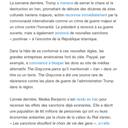
La semaine dernière, Trump
a menacé
de semer le chaos et la
destruction en Iran, promettant de détruire des dizaines de sites
culturels iraniens majeurs, action
reconnue immédiatement
par la
communauté internationale comme un crime de guerre majeur et
un crime contre l’humanité. Le président a renoncé à sa guerre
ouverte, mais a également
annoncé
de nouvelles sanctions
« punitives »
à l’encontre de la République islamique.
Dans la hâte de se conformer à ces nouvelles règles, les
grandes entreprises américaines font du zèle. Paypal, par
exemple, a
commencé à bloquer
les dons au site de médias
alternatifs
The Grayzone
parce qu’il mentionnait
« Iran »
dans un
titre ou un texte.
The Grayzone
a été une source rare de
résistance contre les plans de guerre de l’administration Trump
dans la région.
L’année dernière, Medea Benjamin s’est
rendu en Iran
pour
recenser les effets des sanctions déjà existantes. Elle a décrit
une population de 80 millions de personnes qui ont vu leurs
économies anéanties par la chute de la valeur du Rial iranien.
« Les sanctions étouffent le choix de vie des gens »
,
a-t-elle