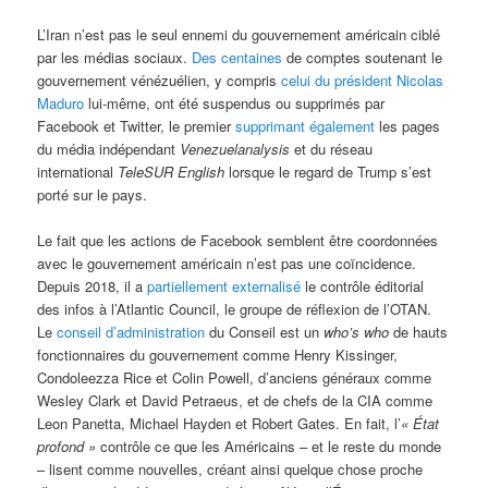
L’Iran n’est pas le seul ennemi du gouvernement américain ciblé
par les médias sociaux.
Des centaines
de comptes soutenant le
gouvernement vénézuélien, y compris
celui du président Nicolas
Maduro
lui-même, ont été suspendus ou supprimés par
Facebook et Twitter, le premier
supprimant également
les pages
du média indépendant
Venezuelanalysis
et du réseau
international
TeleSUR English
lorsque le regard de Trump s’est
porté sur le pays.
Le fait que les actions de Facebook semblent être coordonnées
avec le gouvernement américain n’est pas une coïncidence.
Depuis 2018, il a
partiellement externalisé
le contrôle éditorial
des infos à l’Atlantic Council, le groupe de réflexion de l’OTAN.
Le
conseil d’administration
du Conseil est un
who’s who
de hauts
fonctionnaires du gouvernement comme Henry Kissinger,
Condoleezza Rice et Colin Powell, d’anciens généraux comme
Wesley Clark et David Petraeus, et de chefs de la CIA comme
Leon Panetta, Michael Hayden et Robert Gates. En fait, l’
« État
profond »
contrôle ce que les Américains – et le reste du monde
– lisent comme nouvelles, créant ainsi quelque chose proche