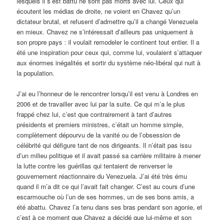
lesquels il s’est battu ne sont pas morts avec lui. Ceux qui
écoutent les médias de droite, ne voient en Chavez qu’un
dictateur brutal, et refusent d’admettre qu’il a changé Venezuela
en mieux. Chavez ne s’intéressait d’ailleurs pas uniquement à
son propre pays : il voulait remodeler le continent tout entier. Il a
été une inspiration pour ceux qui, comme lui, voulaient s’attaquer
aux énormes inégalités et sortir du système néo-libéral qui nuit à
la population.
J’ai eu l’honneur de le rencontrer lorsqu’il est venu à Londres en
2006 et de travailler avec lui par la suite. Ce qui m’a le plus
frappé chez lui, c’est que contrairement à tant d’autres
présidents et premiers ministres, c’était un homme simple,
complètement dépourvu de la vanité ou de l’obsession de
célébrité qui défigure tant de nos dirigeants. Il n’était pas issu
d’un milieu politique et il avait passé sa carrière militaire à mener
la lutte contre les guérillas qui tentaient de renverser le
gouvernement réactionnaire du Venezuela. J’ai été très ému
quand il m’a dit ce qui l’avait fait changer. C’est au cours d’une
escarmouche où l’un de ses hommes, un de ses bons amis, a
été abattu. Chavez l’a tenu dans ses bras pendant son agonie, et
c’est à ce moment que Chavez a décidé que lui-même et son