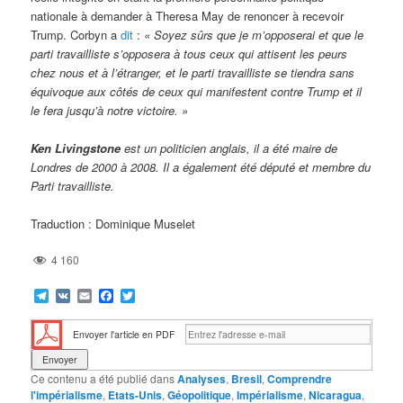
nationale à demander à Theresa May de renoncer à recevoir
Trump. Corbyn a
dit
:
« Soyez sûrs que je m’opposerai et que le
parti travailliste s’opposera à tous ceux qui attisent les peurs
chez nous et à l’étranger, et le parti travailliste se tiendra sans
équivoque aux côtés de ceux qui manifestent contre Trump et il
le fera jusqu’à notre victoire. »
Ken Livingstone
est un politicien anglais, il a été maire de
Londres de 2000 à 2008. Il a également été député et membre du
Parti travailliste.
Traduction : Dominique Muselet
4 160
Telegram
VK
Email
Facebook
Twitter
Envoyer l'article en PDF
Ce contenu a été publié dans
Analyses
,
Bresil
,
Comprendre
l'impérialisme
,
Etats-Unis
,
Géopolitique
,
Impérialisme
,
Nicaragua
,