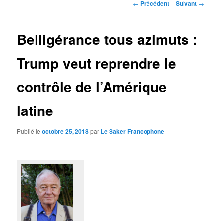
Navigation
←
Précédent
Suivant
→
des
articles
Belligérance tous azimuts :
Trump veut reprendre le
contrôle de l’Amérique
latine
Publié le
octobre 25, 2018
par
Le Saker Francophone