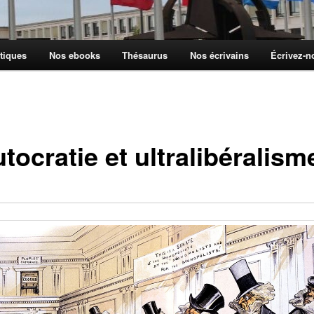
tiques
Nos ebooks
Thésaurus
Nos écrivains
Écrivez-
tocratie et ultralibéralism