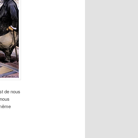
st de nous
 nous
e même