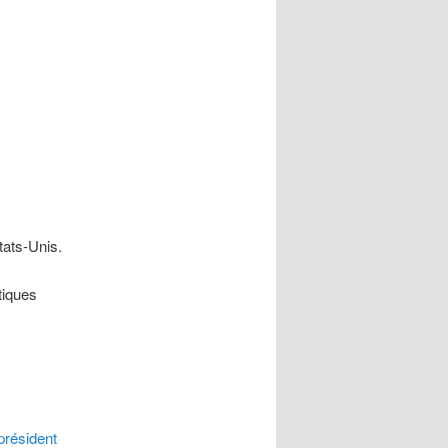
tats-Unis.
tiques
 président