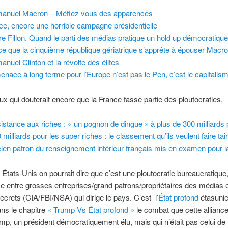
nuel Macron – Méfiez vous des apparences
ce, encore une horrible campagne présidentielle
ire Fillon. Quand le parti des médias pratique un hold up démocratiqu
ce que la cinquième république gériatrique s’apprête à épouser Macr
nuel Clinton et la révolte des élites
enace à long terme pour l’Europe n’est pas le Pen, c’est le capitalis
ux qui douterait encore que la France fasse partie des ploutocraties,
sistance aux riches : « un pognon de dingue » à plus de 300 milliards 
milliards pour les super riches : le classement qu’ils veulent faire tair
cien patron du renseignement intérieur français mis en examen pour l
États-Unis on pourrait dire que c’est une ploutocratie bureaucratique,
ce entre grosses entreprises/grand patrons/propriétaires des médias e
ecrets (CIA/FBI/NSA) qui dirige le pays. C’est l’
É
tat profond
étasuni
ns le chapitre
« Trump Vs État profond »
le combat que cette alliance 
mp, un président démocratiquement élu, mais qui n’était pas celui de 