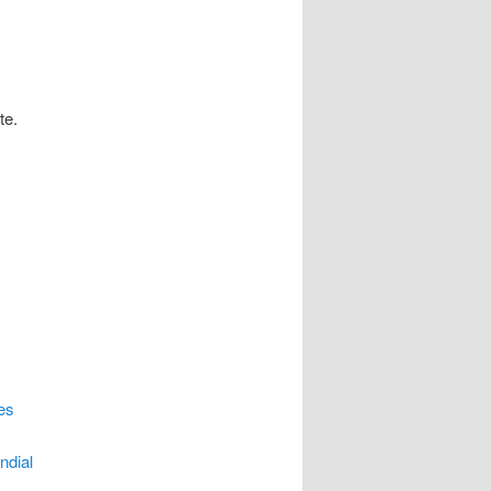
te.
ues
ndial