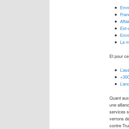
Emma
Fran
Affa
Est-
Emma
La m
Et pour ce
L’as
+300 
L’an
Quant aux 
une allian
services s
verrons da
contre Tru