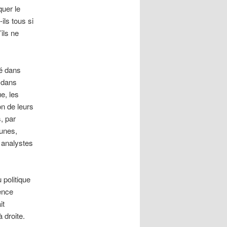
quer le
ils tous si
ils ne
té dans
e dans
e, les
on de leurs
, par
tunes,
 analystes
politique
ence
it
 droite.