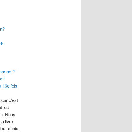
e
on?
me
par an ?
e !
a 16e fois
 car c’est
t les
en. Nous
a livré
leur choix.