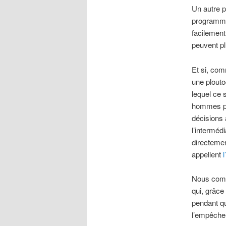
Un autre p
programme p
facilement
peuvent pl
Et si, com
une plouto
lequel ce s
hommes pol
décisions 
l’interméd
directemen
appellent
Nous comm
qui, grâce
pendant qu
l’empêcher