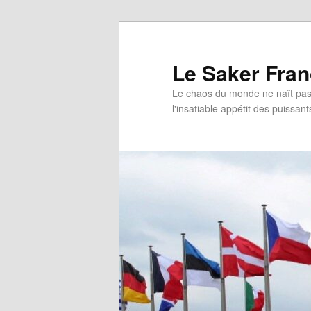
Aller
au
contenu
Le Saker Fra
principal
Le chaos du monde ne naît pas 
l'insatiable appétit des puissant