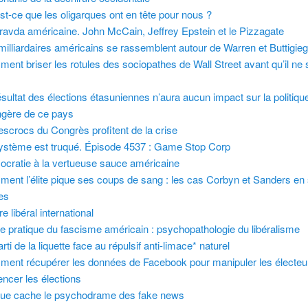
st-ce que les oligarques ont en tête pour nous ?
ravda américaine. John McCain, Jeffrey Epstein et le Pizzagate
milliardaires américains se rassemblent autour de Warren et Buttigie
ent briser les rotules des sociopathes de Wall Street avant qu’il ne s
ésultat des élections étasuniennes n’aura aucun impact sur la politiqu
ngère de ce pays
escrocs du Congrès profitent de la crise
ystème est truqué. Épisode 4537 : Game Stop Corp
cratie à la vertueuse sauce américaine
ent l’élite pique ses coups de sang : les cas Corbyn et Sanders en
es
re libéral international
e pratique du fascisme américain : psychopathologie du libéralisme
rti de la liquette face au répulsif anti-limace* naturel
ent récupérer les données de Facebook pour manipuler les électeu
uencer les élections
ue cache le psychodrame des fake news