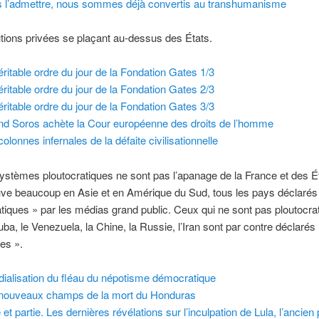
 l’admettre, nous sommes déjà convertis au transhumanisme
utions privées se plaçant au-dessus des États.
éritable ordre du jour de la Fondation Gates 1/3
éritable ordre du jour de la Fondation Gates 2/3
éritable ordre du jour de la Fondation Gates 3/3
d Soros achète la Cour européenne des droits de l’homme
olonnes infernales de la défaite civilisationnelle
ystèmes ploutocratiques ne sont pas l’apanage de la France et des É
uve beaucoup en Asie et en Amérique du Sud, tous les pays déclarés
iques » par les médias grand public. Ceux qui ne sont pas ploutocra
, le Venezuela, la Chine, la Russie, l’Iran sont par contre déclarés
res ».
ialisation du fléau du népotisme démocratique
nouveaux champs de la mort du Honduras
 et partie. Les dernières révélations sur l’inculpation de Lula, l’ancien