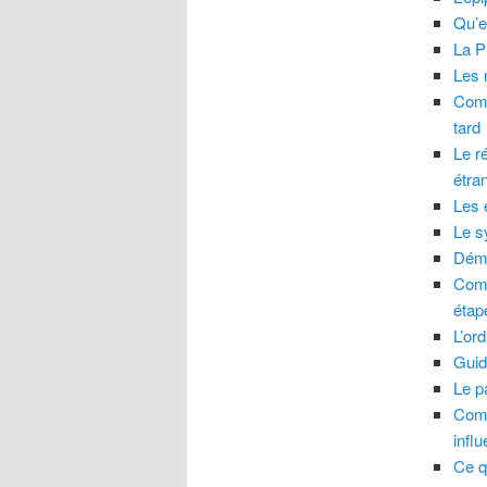
Qu’e
La P
Les 
Comm
tard
Le r
étra
Les 
Le s
Démo
Comm
étap
L’ord
Guid
Le pa
Comm
infl
Ce q