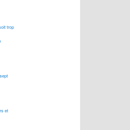
g
oit trop
e
 sept
rs et