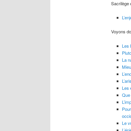
Sacrilège q
L’en
Voyons don
Les 
Plut
La n
Mieu
L’en
L’ari
Les 
Que 
L’im
Pour
occi
Le v
L’ép