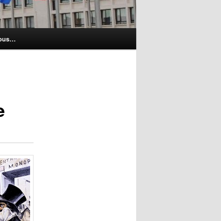
nous…
e