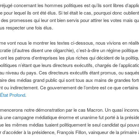
réjugé concernant les hommes politiques est qu’ils sont libres d’appli
our lequel ils ont été élus. Si tel était le cas, pourquoi donc oublient-
 des promesses qui leur ont bien servis pour attirer les votes mais qu’
us respecter une fois élus.
me vont nous le montrer les textes ci-dessous, nous vivions en réali
cratie (d’autres disent une oligarchie), c’est-à-dire un régime politiqu
ont les patrons d’entreprises les plus riches qui décident de la politiqu
itiques n’étant que leurs directeurs exécutifs, chargés de l’applicati
au niveau du pays. Ces directeurs exécutifs étant promus, ou saqués
iaire des médias grand public qui sont tous aux mains de grandes for
t ou indirectement. Ce gouvernement de l’ombre est ce que certains
l’État Profond
.
encerons notre démonstration par le cas Macron. Un quasi inconnu 
 à une campagne médiatique énorme et unanime fut porté à la présid
e les mêmes médias tuaient politiquement le seul candidat qui pouva
 d’accéder à la présidence, François Fillon, vainqueur de la primaire à