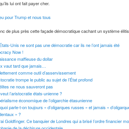
u’ils lui ont fait payer cher.
jeu pour Trump et nous tous
c de plus près cette façade démocratique cachant un système élitis
États-Unis ne sont pas une démocratie car ils ne l’ont jamais été
ocracy Now !
aissance maffieuse du dollar
x vaut tard que jamais…
dettement comme outil d’asservissement
stocratie trompe le public au sujet de l’État profond
élites ne nous sauveront pas
veut l’aristocratie états-unienne ?
périalisme économique de l’oligarchie étasunienne
quoi parle-t-on toujours « d’oligarques russes » et jamais « d’oligarq
dentaux » ?
rai Goldfinger. Ce banquier de Londres qui a brisé l’ordre financier mo
iphanie de la déchirure occidentale