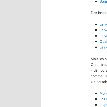
Sans
Des instit
Le v
Le v
Le v
Quan
Les c
Mais les s
On en tro
« démocrat
comme Cuba
« autoritai
Mond
Les 
Juge