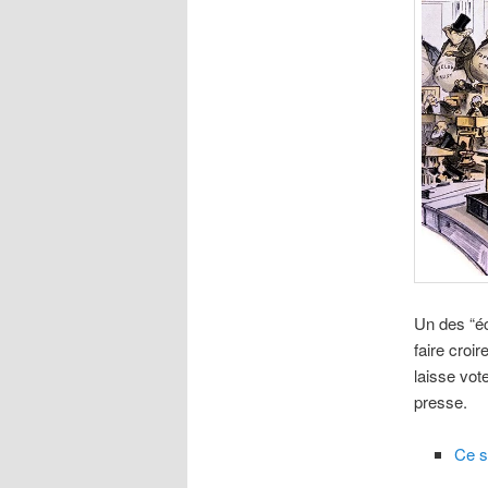
Un des “éc
faire croi
laisse vot
presse.
Ce s