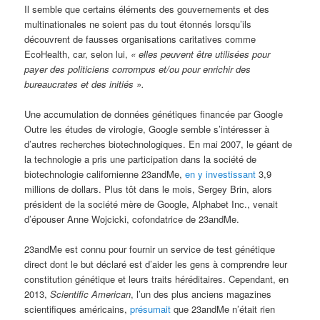
Il semble que certains éléments des gouvernements et des
multinationales ne soient pas du tout étonnés lorsqu’ils
découvrent de fausses organisations caritatives comme
EcoHealth, car, selon lui,
« elles peuvent être utilisées pour
payer des politiciens corrompus et/ou pour enrichir des
bureaucrates et des initiés ».
Une accumulation de données génétiques financée par Google
Outre les études de virologie, Google semble s’intéresser à
d’autres recherches biotechnologiques. En mai 2007, le géant de
la technologie a pris une participation dans la société de
biotechnologie californienne 23andMe,
en y investissant
3,9
millions de dollars. Plus tôt dans le mois, Sergey Brin, alors
président de la société mère de Google, Alphabet Inc., venait
d’épouser Anne Wojcicki, cofondatrice de 23andMe.
23andMe est connu pour fournir un service de test génétique
direct dont le but déclaré est d’aider les gens à comprendre leur
constitution génétique et leurs traits héréditaires. Cependant, en
2013,
Scientific American
, l’un des plus anciens magazines
scientifiques américains,
présumait
que 23andMe n’était rien