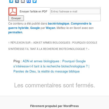
Telegram
VK
Email
Facebook
Twitter
Envoyer l'article en PDF
Ce contenu a été publié dans
bactériologique
,
Comprendre la
guerre hybride
,
Google
par
Wayan
. Mettez-le en favori avec son
permalien
.
1 RÉFLEXION SUR «
ADN ET ARMES BIOLOGIQUES : POURQUOI GOOGLE
S’INTÉRESSE-T-IL TANT À LA RECHERCHE BIOTECHNOLOGIQUE ?
»
Ping :
ADN et armes biologiques : Pourquoi Google
s’intéresse-t-il tant à la recherche biotechnologique ? |
Paroles de Dieu, la réalité du message biblique
Les commentaires sont fermés.
Fièrement propulsé par WordPress