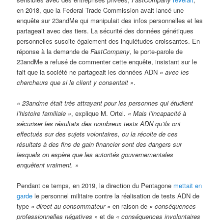
en 2018, que la Federal Trade Commission avait lancé une
enquête sur 23andMe qui manipulait des infos personnelles et les
partageait avec des tiers. La sécurité des données génétiques
personnelles suscite également des inquiétudes croissantes. En
réponse à la demande de
FastCompany
, le porte-parole de
23andMe a refusé de commenter cette enquête, insistant sur le
fait que la société ne partageait les données ADN
« avec les
chercheurs que si le client y consentait »
.
« 23andme était très attrayant pour les personnes qui étudient
l’histoire familiale »
, explique M. Ortel.
« Mais l’incapacité à
sécuriser les résultats des nombreux tests ADN qu’ils ont
effectués sur des sujets volontaires, ou la récolte de ces
résultats à des fins de gain financier sont des dangers sur
lesquels on espère que les autorités gouvernementales
enquêtent vraiment. »
Pendant ce temps, en 2019, la direction du Pentagone
mettait en
garde
le personnel militaire contre la réalisation de tests ADN de
type
« direct au consommateur »
en raison de
« conséquences
professionnelles négatives »
et de
« conséquences involontaires