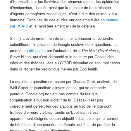
d’EcoHealth sur les flavivirus des chauves-souris, les épidémies
d’henipavirus, l’herpès ainsi que la menace de transmission
d’agents pathogènes zoonotiques, c’est-à-dire des animaux aux
humains. Certaines de ces études ont également été
soutenues
par USAID
et le ministère américain de la défense.
S’il n’y a évidemment rien de criminel à financer la recherche
scientifique, l’implication de Google soulève deux questions. La
première
a été posée
par l’animateur de
« The Next Revolution »
,
Steve Hilton, qui s’est demandé si la censure par Google des
infos et des théories liées au COVID découlait de son implication
dans la recherche virologique menée par EcoHealth.
La deuxième question est posée par Charles Ortel, analyste de
Wall Street et journaliste d’investigation, qui se demande
pourquoi Google.org ne tient pas compte du fait que
l’organisation à but non lucratif de M. Daszak n’est pas
correctement gérée : les déclarations au fisc de l’entité sont
truffées d’erreurs visibles, tandis qu’EcoHealth s’est
apparemment éloignée de son objectif initial, celui qui lui permet
de bénéficier d’une exonération fiscale, qui était de protéger la
faune et la flore en voie d’extinction.