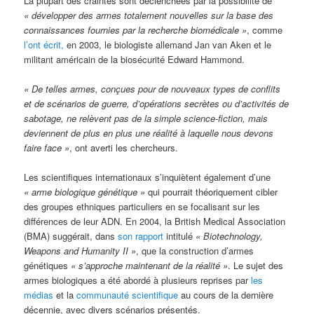
La plupart des craintes sont déclenchées par la possibilité de
« développer des armes totalement nouvelles sur la base des
connaissances fournies par la recherche biomédicale »
, comme
l’ont écrit,
en 2003, le biologiste allemand Jan van Aken et le
militant américain de la biosécurité Edward Hammond.
« De telles armes, conçues pour de nouveaux types de conflits
et de scénarios de guerre, d’opérations secrètes ou d’activités de
sabotage, ne relèvent pas de la simple science-fiction, mais
deviennent de plus en plus une réalité à laquelle nous devons
faire face »
, ont averti les chercheurs.
Les scientifiques internationaux s’inquiètent également d’une
« arme biologique génétique »
qui pourrait théoriquement cibler
des groupes ethniques particuliers en se focalisant sur les
différences de leur ADN. En 2004, la British Medical Association
(BMA) suggérait, dans
son rapport
intitulé
« Biotechnology,
Weapons and Humanity II »
, que la construction d’armes
génétiques
« s’approche maintenant de la réalité »
. Le sujet des
armes biologiques a été abordé à plusieurs reprises par
les
médias
et la
communauté scientifique
au cours de la dernière
décennie, avec divers scénarios présentés.