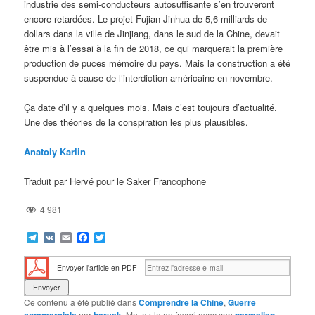
industrie des semi-conducteurs autosuffisante s’en trouveront
encore retardées. Le projet Fujian Jinhua de 5,6 milliards de
dollars dans la ville de Jinjiang, dans le sud de la Chine, devait
être mis à l’essai à la fin de 2018, ce qui marquerait la première
production de puces mémoire du pays. Mais la construction a été
suspendue à cause de l’interdiction américaine en novembre.
Ça date d’il y a quelques mois. Mais c’est toujours d’actualité.
Une des théories de la conspiration les plus plausibles.
Anatoly Karlin
Traduit par Hervé pour le Saker Francophone
4 981
Telegram
VK
Email
Facebook
Twitter
Envoyer l'article en PDF
Ce contenu a été publié dans
Comprendre la Chine
,
Guerre
commerciale
par
hervek
. Mettez-le en favori avec son
permalien
.