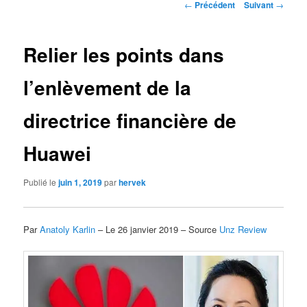
Navigation
←
Précédent
Suivant
→
des
articles
Relier les points dans
l’enlèvement de la
directrice financière de
Huawei
Publié le
juin 1, 2019
par
hervek
Par
Anatoly Karlin
– Le 26 janvier 2019 – Source
Unz Review