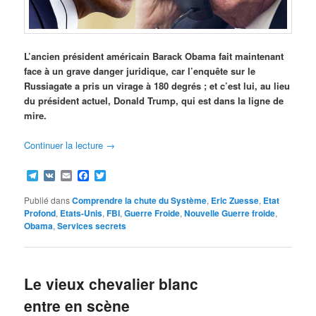
L’ancien président américain Barack Obama fait maintenant
face à un grave danger juridique, car l’enquête sur le
Russiagate a pris un virage à 180 degrés ; et c’est lui, au lieu
du président actuel, Donald Trump, qui est dans la ligne de
mire.
Continuer la lecture
→
Telegram
VK
Email
Facebook
Twitter
Publié dans
Comprendre la chute du Système
,
Eric Zuesse
,
Etat
Profond
,
Etats-Unis
,
FBI
,
Guerre Froide
,
Nouvelle Guerre froide
,
Obama
,
Services secrets
Le vieux chevalier blanc
entre en scène