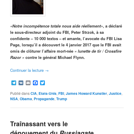
«Notre incompétence totale nous aide réellement»
, a déclaré
le sous-directeur adjoint du FBI, Peter Strzok, à sa
confidente – 10 000 textos – et amante, l’avocate du FBI Lisa
Page, lorsqu’il a découvert le 4 janvier 2017 que le FBI avait
omis de clôturer l’affaire mort-née
« lunette de tir / Crossfire
Razor »
contre le général Michael Flynn.
Continuer la lecture
→
Telegram
VK
Email
Facebook
Twitter
Publié dans
CIA
,
Etats-Unis
,
FBI
,
James Howard Kunstler
,
Justice
,
NSA
,
Obama
,
Propagande
,
Trump
Traînassant vers le
dénouement du
Russiagate