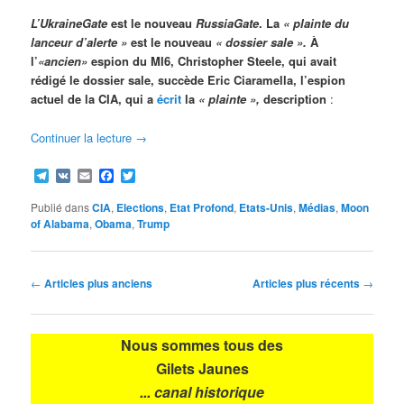
L’UkraineGate
est le nouveau
RussiaGate
. La
« plainte du
lanceur d’alerte »
est le nouveau
« dossier sale ».
À
l’
«ancien»
espion du MI6, Christopher Steele, qui avait
rédigé le dossier sale, succède Eric Ciaramella, l’espion
actuel de la CIA, qui a
écrit
la
« plainte »,
description
:
Continuer la lecture
→
Telegram
VK
Email
Facebook
Twitter
Publié dans
CIA
,
Elections
,
Etat Profond
,
Etats-Unis
,
Médias
,
Moon
of Alabama
,
Obama
,
Trump
Navigation
←
Articles plus anciens
Articles plus récents
→
des
articles
Nous sommes tous des
Gilets Jaunes
... canal historique