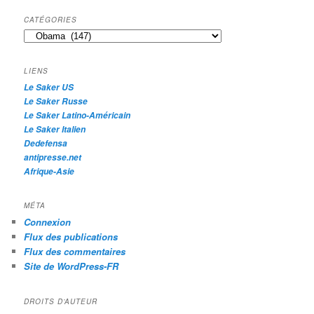
c
h
CATÉGORIES
e
Catégories
r
c
h
LIENS
e
Le Saker US
Le Saker Russe
Le Saker Latino-Américain
Le Saker Italien
Dedefensa
antipresse.net
Afrique-Asie
MÉTA
Connexion
Flux des publications
Flux des commentaires
Site de WordPress-FR
DROITS D’AUTEUR