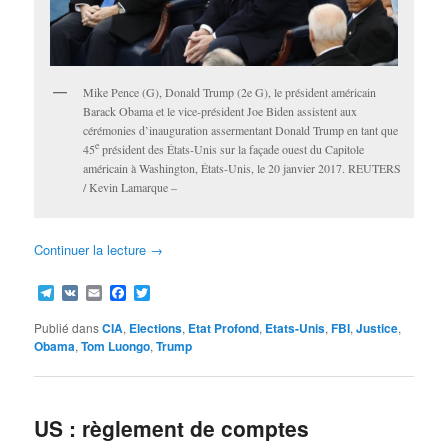
Mike Pence (G), Donald Trump (2e G), le président américain
Barack Obama et le vice-président Joe Biden assistent aux
cérémonies d’inauguration assermentant Donald Trump en tant que
e
45
président des États-Unis sur la façade ouest du Capitole
américain à Washington, États-Unis, le 20 janvier 2017. REUTERS
/ Kevin Lamarque –
Continuer la lecture
→
Telegram
VK
Email
Facebook
Twitter
Publié dans
CIA
,
Elections
,
Etat Profond
,
Etats-Unis
,
FBI
,
Justice
,
Obama
,
Tom Luongo
,
Trump
US : règlement de comptes