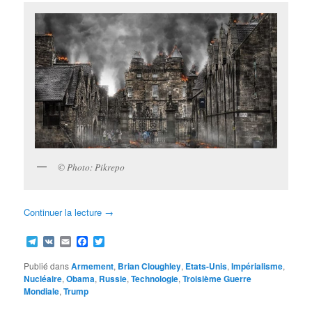
© Photo: Pikrepo
Continuer la lecture
→
Telegram
VK
Email
Facebook
Twitter
Publié dans
Armement
,
Brian Cloughley
,
Etats-Unis
,
Impérialisme
,
Nucléaire
,
Obama
,
Russie
,
Technologie
,
Troisième Guerre
Mondiale
,
Trump