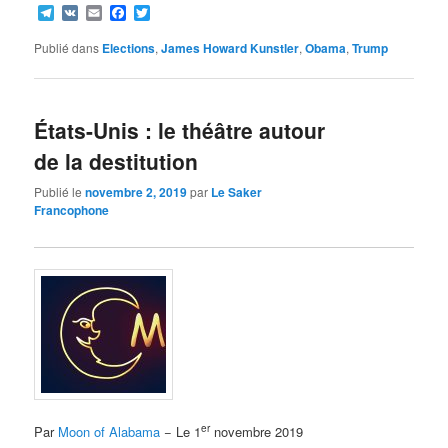
Telegram
VK
Email
Facebook
Twitter
Publié dans
Elections
,
James Howard Kunstler
,
Obama
,
Trump
États-Unis : le théâtre autour
de la destitution
Publié le
novembre 2, 2019
par
Le Saker
Francophone
er
Par
Moon of Alabama
− Le 1
novembre 2019