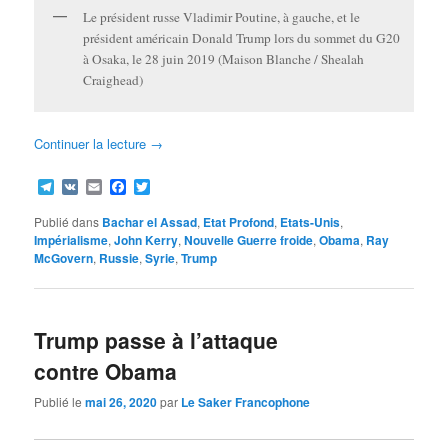
Le président russe Vladimir Poutine, à gauche, et le
président américain Donald Trump lors du sommet du G20
à Osaka, le 28 juin 2019 (Maison Blanche / Shealah
Craighead)
Continuer la lecture
→
Telegram
VK
Email
Facebook
Twitter
Publié dans
Bachar el Assad
,
Etat Profond
,
Etats-Unis
,
Impérialisme
,
John Kerry
,
Nouvelle Guerre froide
,
Obama
,
Ray
McGovern
,
Russie
,
Syrie
,
Trump
Trump passe à l’attaque
contre Obama
Publié le
mai 26, 2020
par
Le Saker Francophone