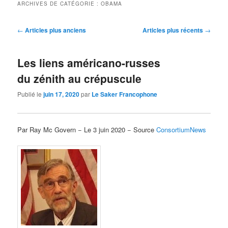
ARCHIVES DE CATÉGORIE :
OBAMA
Navigation
←
Articles plus anciens
Articles plus récents
→
des
articles
Les liens américano-russes
du zénith au crépuscule
Publié le
juin 17, 2020
par
Le Saker Francophone
Par Ray Mc Govern − Le 3 juin 2020 − Source
ConsortiumNews