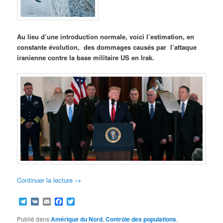
Au lieu d’une introduction normale, voici l’estimation, en
constante évolution, des dommages causés par l’attaque
iranienne contre la base militaire US en Irak.
Continuer la lecture
→
Telegram
VK
Email
Facebook
Twitter
Publié dans
Amérique du Nord
,
Contrôle des populations
,