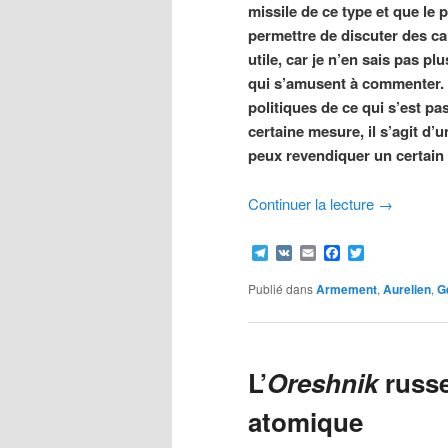
missile de ce type et que le
permettre de discuter des ca
utile, car je n’en sais pas pl
qui s’amusent à commenter. J
politiques de ce qui s’est pa
certaine mesure, il s’agit d’
peux revendiquer un certain 
Continuer la lecture
→
Telegram
VK
Email
Facebook
Twitter
Publié dans
Armement
,
Aurelien
,
G
L’
Oreshnik
russe
atomique