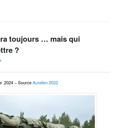
era toujours … mais qui
ttre ?
n
e 2024 − Source
Aurelien 2022