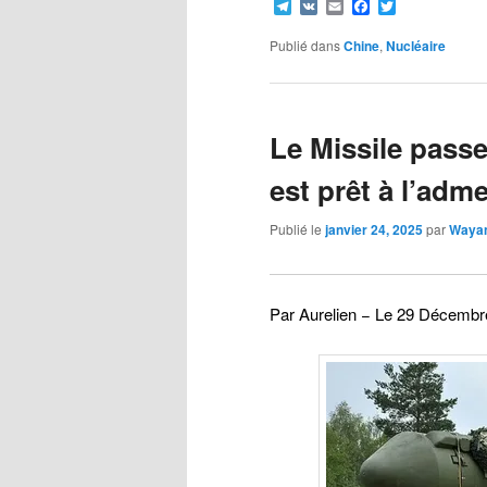
Telegram
VK
Email
Facebook
Twitter
Publié dans
Chine
,
Nucléaire
Le Missile pass
est prêt à l’adme
Publié le
janvier 24, 2025
par
Waya
Par Aurelien − Le 29 D
écembr