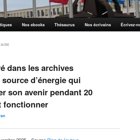
tiques
Nos ebooks
Thésaurus
Nos écrivains
Écrivez-
ÉAIRE
é dans les archives
 source d’énergie qui
er son avenir pendant 20
it fonctionner
yan
novembre 2025 – Source
Blog de l’auteur