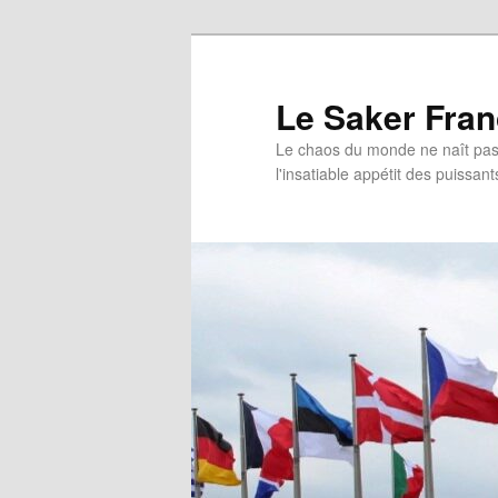
Aller
Aller
au
au
contenu
contenu
Le Saker Fra
principal
secondaire
Le chaos du monde ne naît pas 
l'insatiable appétit des puissant