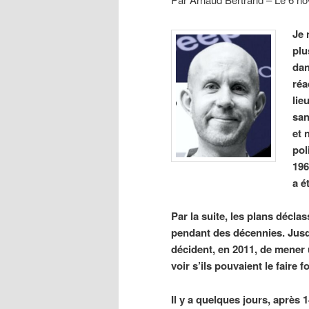
Je 
plu
dan
réa
lie
san
et 
pol
196
a é
Par la suite, les plans décla
pendant des décennies. Jusqu
décident, en 2011, de mener
voir s’ils pouvaient le faire 
Il y a quelques jours, après 1