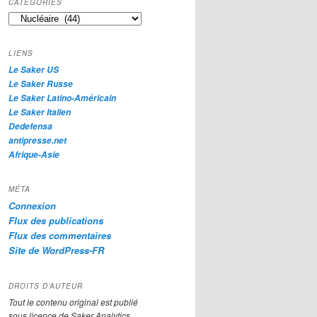
CATÉGORIES
e
Catégories
r
c
h
LIENS
e
Le Saker US
Le Saker Russe
Le Saker Latino-Américain
Le Saker Italien
Dedefensa
antipresse.net
Afrique-Asie
MÉTA
Connexion
Flux des publications
Flux des commentaires
Site de WordPress-FR
DROITS D’AUTEUR
Tout le contenu original est publié
sous licence de Saker Analytics,