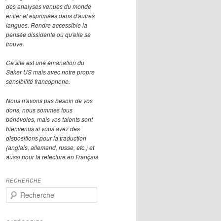
des analyses venues du monde
entier et exprimées dans d'autres
langues. Rendre accessible la
pensée dissidente où qu'elle se
trouve.
Ce site est une émanation du
Saker US mais avec notre propre
sensibilité francophone.
Nous n'avons pas besoin de vos
dons, nous sommes tous
bénévoles, mais vos talents sont
bienvenus si vous avez des
dispositions pour la traduction
(anglais, allemand, russe, etc.) et
aussi pour la relecture en Français
RECHERCHE
R
e
c
h