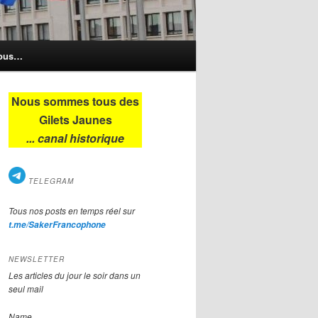
nous…
Nous sommes tous des
Gilets Jaunes
... canal historique
TELEGRAM
Tous nos posts en temps réel sur
t.me/SakerFrancophone
NEWSLETTER
Les articles du jour le soir dans un
seul mail
Name