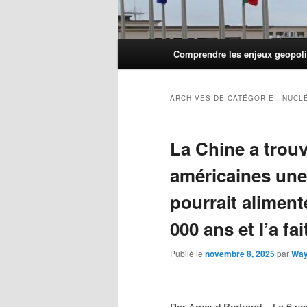
Menu
Comprendre les enjeux geopoli
principal
ARCHIVES DE CATÉGORIE :
NUCL
La Chine a trouv
américaines une
pourrait aliment
000 ans et l’a fa
Publié le
novembre 8, 2025
par
Wa
Par Arnaud Bertrand – Le 6 