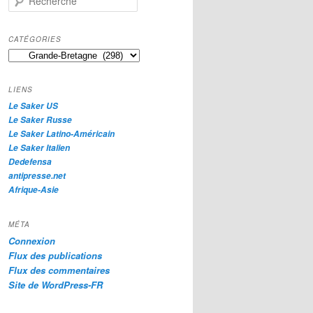
e
c
h
CATÉGORIES
e
Catégories
r
c
h
LIENS
e
Le Saker US
Le Saker Russe
Le Saker Latino-Américain
Le Saker Italien
Dedefensa
antipresse.net
Afrique-Asie
MÉTA
Connexion
Flux des publications
Flux des commentaires
Site de WordPress-FR