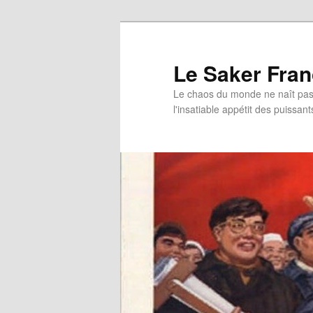
Aller
Aller
au
au
contenu
contenu
Le Saker Fra
principal
secondaire
Le chaos du monde ne naît pas 
l'insatiable appétit des puissant