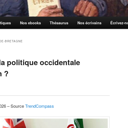
tiques
Nos ebooks
Thésaurus
Nos écrivains
Écrivez-
DE-BRETAGNE
la politique occidentale
n ?
 2026 – Source
TrendCompass