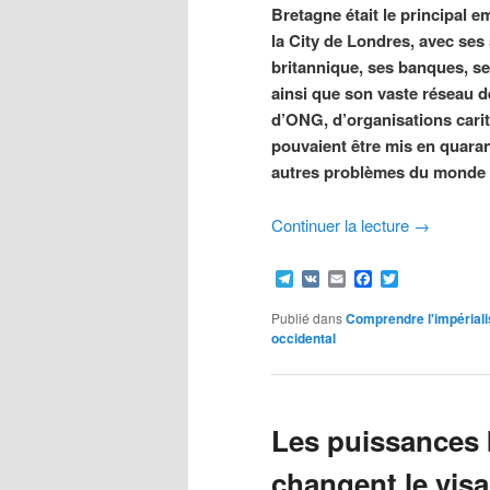
Bretagne était le principal 
la City de Londres, avec se
britannique, ses banques, se
ainsi que son vaste réseau d
d’ONG, d’organisations carit
pouvaient être mis en quara
autres problèmes du monde d
Continuer la lecture
→
Telegram
VK
Email
Facebook
Twitter
Publié dans
Comprendre l'impérial
occidental
Les puissances 
changent le visa