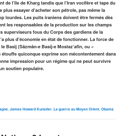
 de l’île de Kharg tandis que l’Iran vocifère et tape du
 plus essayer d’acheter son pétrole, pas même la
op lourdes. Les puits iraniens doivent être fermés dès
t les responsables de la production sur les champs
urs superviseurs fous du Corps des gardiens de la
n’a plus d’économie en état de fonctionner. La force de
, le Basij (Sâzmân-e Basij-e Mostaz’afin, ou
«
) étouffe quiconque exprime son mécontentement dans
 bonne impression pour un régime qui ne peut survivre
’un soutien populaire.
agne
,
James Howard Kunstler
,
La guerre au Moyen Orient
,
Obama