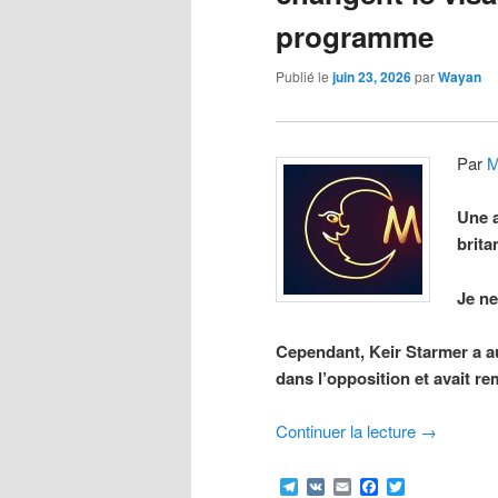
programme
Publié le
juin 23, 2026
par
Wayan
Par
M
Une a
brita
Je ne
Cependant, Keir Starmer a au
dans l’opposition et avait r
Continuer la lecture
→
Telegram
VK
Email
Facebook
Twitter