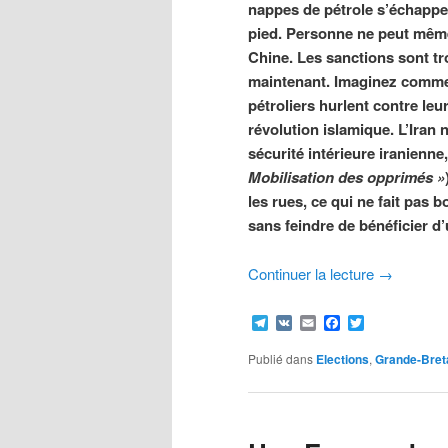
nappes de pétrole s’échappent
pied. Personne ne peut même
Chine. Les sanctions sont tr
maintenant. Imaginez commen
pétroliers hurlent contre le
révolution islamique. L’Iran 
sécurité intérieure iranienne
Mobilisation des opprimés »
les rues, ce qui ne fait pas
sans feindre de bénéficier d
Continuer la lecture
→
Telegram
VK
Email
Facebook
Twitter
Publié dans
Elections
,
Grande-Bret