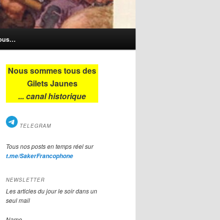
nous…
Nous sommes tous des
Gilets Jaunes
... canal historique
TELEGRAM
Tous nos posts en temps réel sur
t.me/SakerFrancophone
NEWSLETTER
Les articles du jour le soir dans un
seul mail
Name