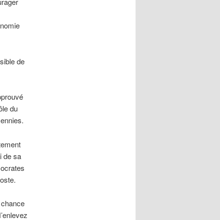
urager
onomie
sible de
approuvé
ôle du
cennies.
tement
i de sa
mocrates
oste.
e chance
N’enlevez