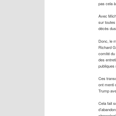
pas cela à
Avec Miche
sur toutes
décès dus
Donc, le 
Richard Gr
comité du 
des entret
publiques 
Ces transc
ont menti 
Trump ave
Cela fait 
d’abandonne
chronologi