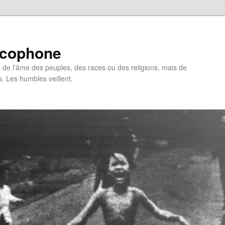
ncophone
de l'âme des peuples, des races ou des religions, mais de
s. Les humbles veillent.