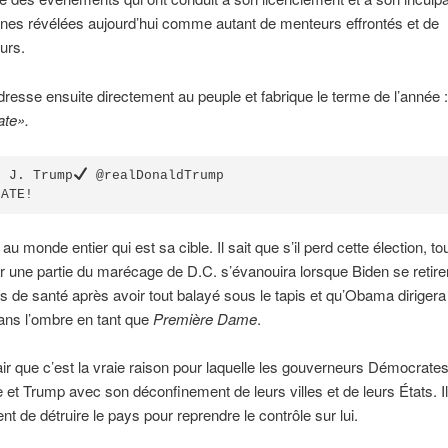
nes révélées aujourd’hui comme autant de menteurs effrontés et de
urs.
resse ensuite directement au peuple et fabrique le terme de l’année :
te».
d J. Trump
 @realDonaldTrump

GATE!
au monde entier qui est sa cible. Il sait que s’il perd cette élection, t
r une partie du marécage de D.C. s’évanouira lorsque Biden se retire
s de santé après avoir tout balayé sous le tapis et qu’Obama dirigera
ans l’ombre en tant que
Première Dame
.
clair que c’est la vraie raison pour laquelle les gouverneurs Démocrates
e et Trump avec son déconfinement de leurs villes et de leurs États. Il
nt de détruire le pays pour reprendre le contrôle sur lui.