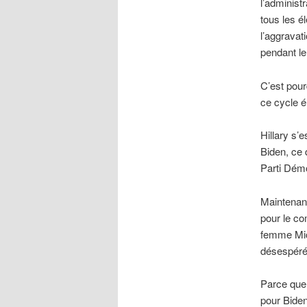
l’administ
tous les é
l’aggravat
pendant le
C’est pour
ce cycle é
Hillary s’
Biden, ce q
Parti Démo
Maintenan
pour le co
femme Mic
désespérés
Parce que 
pour Biden