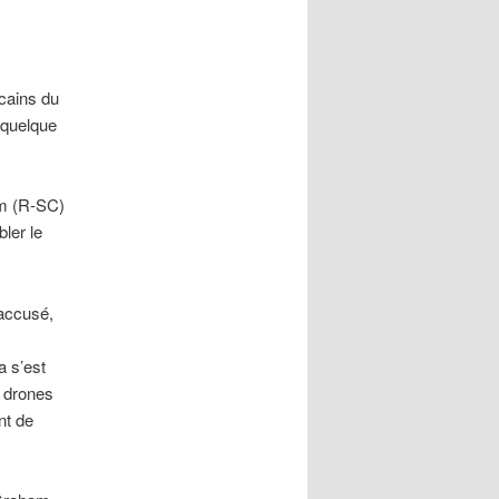
cains du
 quelque
am (R-SC)
bler le
 accusé,
a s’est
e drones
nt de