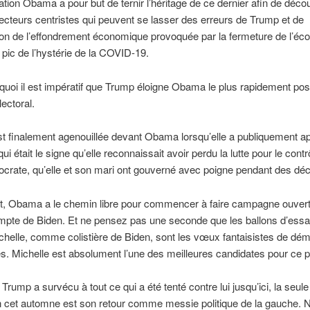
ration Obama a pour but de ternir l’héritage de ce dernier afin de déco
lecteurs centristes qui peuvent se lasser des erreurs de Trump et de
ion de l’effondrement économique provoquée par la fermeture de l’éc
 pic de l’hystérie de la COVID-19.
quoi il est impératif que Trump éloigne Obama le plus rapidement pos
lectoral.
est finalement agenouillée devant Obama lorsqu’elle a publiquement 
ui était le signe qu’elle reconnaissait avoir perdu la lutte pour le contr
crate, qu’elle et son mari ont gouverné avec poigne pendant des dé
t, Obama a le chemin libre pour commencer à faire campagne ouver
mpte de Biden. Et ne pensez pas une seconde que les ballons d’essa
helle, comme colistière de Biden, sont les vœux fantaisistes de dé
. Michelle est absolument l’une des meilleures candidates pour ce p
Trump a survécu à tout ce qui a été tenté contre lui jusqu’ici, la seul
 cet automne est son retour comme messie politique de la gauche. 