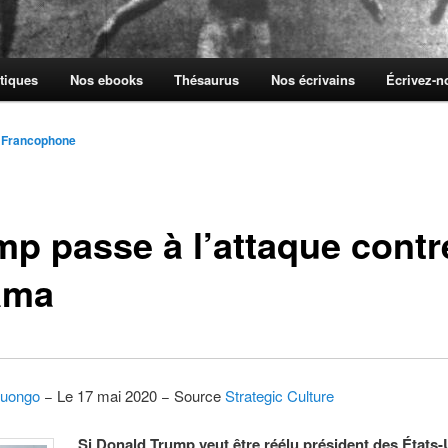
tiques
Nos ebooks
Thésaurus
Nos écrivains
Écrivez-
 Francophone
mp passe à l’attaque contr
ama
uongo
− Le 17 mai 2020 − Source
Strategic Culture
Si Donald Trump veut être réélu président des États-U