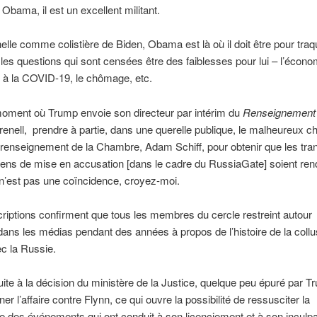
 Obama, il est un excellent militant.
lle comme colistière de Biden, Obama est là où il doit être pour tra
 les questions qui sont censées être des faiblesses pour lui – l’écono
 à la COVID-19, le chômage, etc.
moment où Trump envoie son directeur par intérim du
Renseignement n
enell, prendre à partie, dans une querelle publique, le malheureux c
renseignement de la Chambre, Adam Schiff, pour obtenir que les tran
iens de mise en accusation [dans le cadre du RussiaGate] soient re
n’est pas une coïncidence, croyez-moi.
riptions confirment que tous les membres du cercle restreint autou
dans les médias pendant des années à propos de l’histoire de la collu
c la Russie.
suite à la décision du ministère de la Justice, quelque peu épuré par T
r l’affaire contre Flynn, ce qui ouvre la possibilité de ressusciter la
e des événements qui ont conduit à son licenciement et à son inculpa