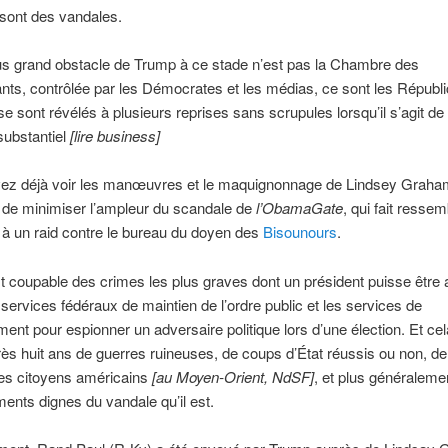
sont des vandales.
us grand obstacle de Trump à ce stade n’est pas la Chambre des
nts, contrôlée par les Démocrates et les médias, ce sont les Républi
se sont révélés à plusieurs reprises sans scrupules lorsqu’il s’agit de
substantiel
[lire business]
ez déjà voir les manœuvres et le maquignonnage de Lindsey Grah
 de minimiser l’ampleur du scandale de
l’ObamaGate
, qui fait ressem
à un raid contre le bureau du doyen des
Bisounours
.
coupable des crimes les plus graves dont un président puisse être
es services fédéraux de maintien de l’ordre public et les services de
ent pour espionner un adversaire politique lors d’une élection. Et cel
rès huit ans de guerres ruineuses, de coups d’État réussis ou non, d
des citoyens américains
[au Moyen-Orient, NdSF]
, et plus généraleme
nts dignes du vandale qu’il est.