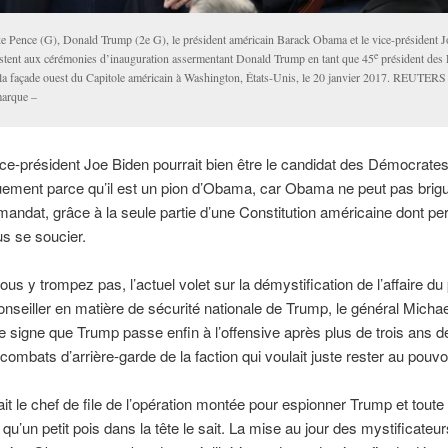
e Pence (G), Donald Trump (2e G), le président américain Barack Obama et le vice-président 
e
istent aux cérémonies d’inauguration assermentant Donald Trump en tant que 45
président des 
 la façade ouest du Capitole américain à Washington, États-Unis, le 20 janvier 2017. REUTERS
arque –
ice-président Joe Biden pourrait bien être le candidat des Démocrate
uement parce qu’il est un pion d’Obama, car Obama ne peut pas brig
mandat, grâce à la seule partie d’une Constitution américaine dont p
s se soucier.
ous y trompez pas, l’actuel volet sur la démystification de l’affaire du
conseiller en matière de sécurité nationale de Trump, le général Michae
le signe que Trump passe enfin à l’offensive après plus de trois ans de
 combats d’arrière-garde de la faction qui voulait juste rester au pouvoi
t le chef de file de l’opération montée pour espionner Trump et tout
 qu’un petit pois dans la tête le sait. La mise au jour des mystificateu