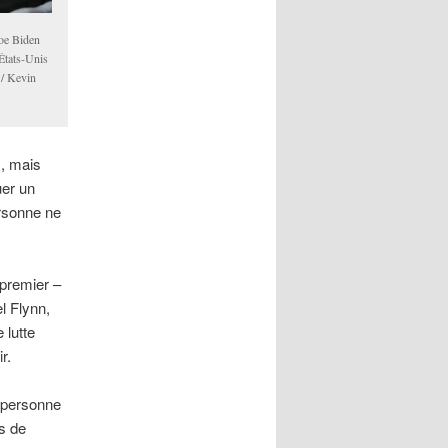
Joe Biden
États-Unis
 / Kevin
s, mais
uer un
ersonne ne
 premier –
l Flynn,
 lutte
r.
e personne
rs de