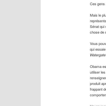
Ces gens 
Mais le pl
représenta
Sénat qui 
chose de 
Vous pouv
qui essaie
Watergate
Obama est 
utiliser l
renseignem
produit ap
frappant 
comporteme