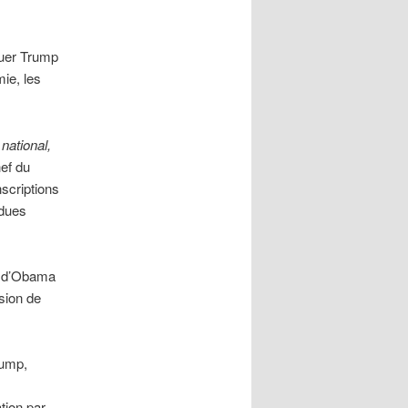
quer Trump
mie, les
ational,
hef du
scriptions
ndues
r d’Obama
sion de
rump,
tion par