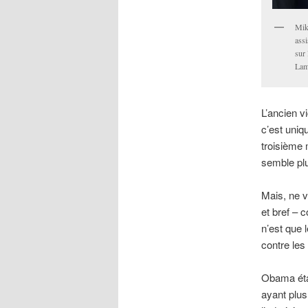
Mik
ass
sur
Lam
L’ancien v
c’est uniq
troisième 
semble plu
Mais, ne v
et bref – 
n’est que 
contre les
Obama étai
ayant plus