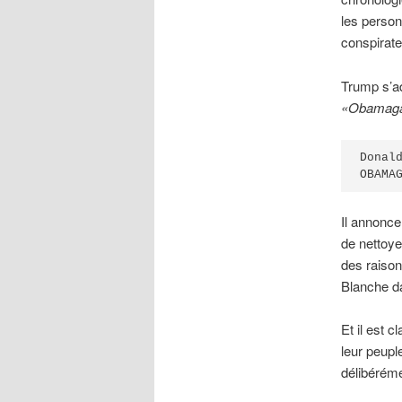
les person
conspirate
Trump s’ad
«Obamaga
Donal
OBAMA
Il annonce 
de nettoye
des raison
Blanche d
Et il est 
leur peupl
délibéréme