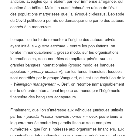
anticipé, aveuglés qu’ils étaient par leur immense arrogance, qui
confine à la bêtise. Mais il a aussi échoué en raison de l’éveil
des populations martyrisées que j’ai évoqué ci-dessus. L’épisode
du Covid politique a permis de démasquer une partie des acteurs
cachés à la manœuvre.
Lorsque l’on tente de remonter à l’origine des acteurs privés
ayant initié la
« guerre sanitaire »
contre les populations, on
tombe immanquablement, grosso modo, sur les organisations
internationales, sous contrôles de capitaux privés, sur les
grandes banques internationales (grosso modo les banques
appelées
« primary dealers »
), sur les fonds financiers, lesquels
sont contrôlés par le groupe Vanguard, qui est une évolution de la
« Wellington management »
. Bref, on retombe immanquablement
sur le désordre international imposé au monde par l’hégémonie
financière des banquiers accapareurs.
Finalement, que l’on s’intéresse aux véhicules juridiques utilisés
par les
« paradis fiscaux nouvelle norme »
– ceux postérieurs à
la guerre menée contre les paradis fiscaux sous comptes
numérotés -, que l’on s’intéresse aux organismes financiers, aux
organisations internationales ou aux normes générées par et pour