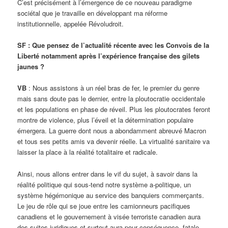
C’est précisément à l’émergence de ce nouveau paradigme
sociétal que je travaille en développant ma réforme
institutionnelle, appelée Révoludroit.
SF : Que pensez de l’actualité récente avec les Convois de la
Liberté notamment après l’expérience française des gilets
jaunes ?
VB
: Nous assistons à un réel bras de fer, le premier du genre
mais sans doute pas le dernier, entre la ploutocratie occidentale
et les populations en phase de réveil. Plus les ploutocrates feront
montre de violence, plus l’éveil et la détermination populaire
émergera. La guerre dont nous a abondamment abreuvé Macron
et tous ses petits amis va devenir réelle. La virtualité sanitaire va
laisser la place à la réalité totalitaire et radicale.
Ainsi, nous allons entrer dans le vif du sujet, à savoir dans la
réalité politique qui sous-tend notre système a-politique, un
système hégémonique au service des banquiers commerçants.
Le jeu de rôle qui se joue entre les camionneurs pacifiques
canadiens et le gouvernement à visée terroriste canadien aura
des suites juridiques et surtout aura pour conséquence, fatale