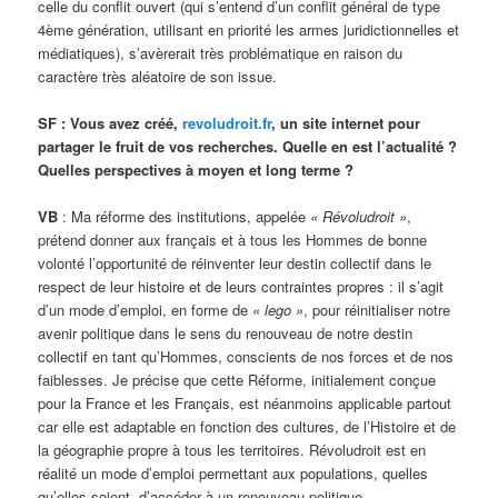
celle du conflit ouvert (qui s’entend d’un conflit général de type
4ème génération, utilisant en priorité les armes juridictionnelles et
médiatiques), s’avèrerait très problématique en raison du
caractère très aléatoire de son issue.
SF : Vous avez créé,
revoludroit.fr
, un site internet pour
partager le fruit de vos recherches. Quelle en est l’actualité ?
Quelles perspectives à moyen et long terme ?
VB
: Ma réforme des institutions, appelée
« Révoludroit »
,
prétend donner aux français et à tous les Hommes de bonne
volonté l’opportunité de réinventer leur destin collectif dans le
respect de leur histoire et de leurs contraintes propres : il s’agit
d’un mode d’emploi, en forme de
« lego »
, pour réinitialiser notre
avenir politique dans le sens du renouveau de notre destin
collectif en tant qu’Hommes, conscients de nos forces et de nos
faiblesses. Je précise que cette Réforme, initialement conçue
pour la France et les Français, est néanmoins applicable partout
car elle est adaptable en fonction des cultures, de l’Histoire et de
la géographie propre à tous les territoires. Révoludroit est en
réalité un mode d’emploi permettant aux populations, quelles
qu’elles soient, d’accéder à un renouveau politique.