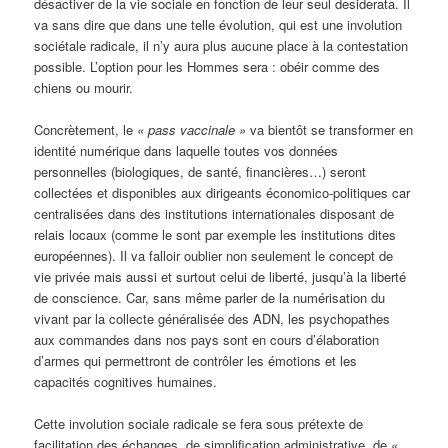
désactiver de la vie sociale en fonction de leur seul desiderata. Il
va sans dire que dans une telle évolution, qui est une involution
sociétale radicale, il n’y aura plus aucune place à la contestation
possible. L’option pour les Hommes sera : obéir comme des
chiens ou mourir.
Concrètement, le
« pass vaccinale »
va bientôt se transformer en
identité numérique dans laquelle toutes vos données
personnelles (biologiques, de santé, financières…) seront
collectées et disponibles aux dirigeants économico-politiques car
centralisées dans des institutions internationales disposant de
relais locaux (comme le sont par exemple les institutions dites
européennes). Il va falloir oublier non seulement le concept de
vie privée mais aussi et surtout celui de liberté, jusqu’à la liberté
de conscience. Car, sans même parler de la numérisation du
vivant par la collecte généralisée des ADN, les psychopathes
aux commandes dans nos pays sont en cours d’élaboration
d’armes qui permettront de contrôler les émotions et les
capacités cognitives humaines.
Cette involution sociale radicale se fera sous prétexte de
facilitation des échanges, de simplification administrative, de
«