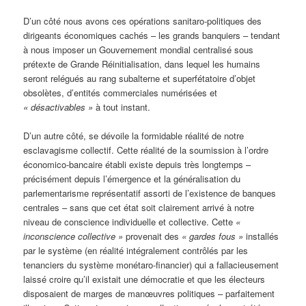
D’un côté nous avons ces opérations sanitaro-politiques des
dirigeants économiques cachés – les grands banquiers – tendant
à nous imposer un Gouvernement mondial centralisé sous
prétexte de Grande Réinitialisation, dans lequel les humains
seront relégués au rang subalterne et superfétatoire d’objet
obsolètes, d’entités commerciales numérisées et
« désactivables »
à tout instant.
D’un autre côté, se dévoile la formidable réalité de notre
esclavagisme collectif. Cette réalité de la soumission à l’ordre
économico-bancaire établi existe depuis très longtemps –
précisément depuis l’émergence et la généralisation du
parlementarisme représentatif assorti de l’existence de banques
centrales – sans que cet état soit clairement arrivé à notre
niveau de conscience individuelle et collective. Cette
«
inconscience collective »
provenait des
« gardes fous »
installés
par le système (en réalité intégralement contrôlés par les
tenanciers du système monétaro-financier) qui a fallacieusement
laissé croire qu’il existait une démocratie et que les électeurs
disposaient de marges de manœuvres politiques – parfaitement