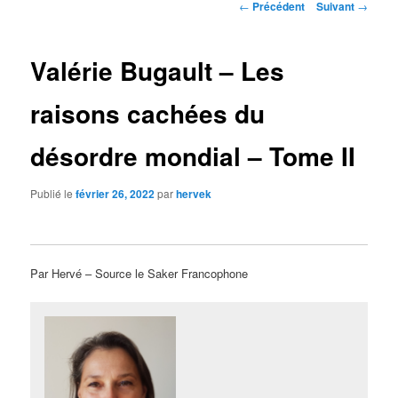
Navigation
←
Précédent
Suivant
→
des
articles
Valérie Bugault – Les
raisons cachées du
désordre mondial – Tome II
Publié le
février 26, 2022
par
hervek
Par Hervé – Source le Saker Francophone