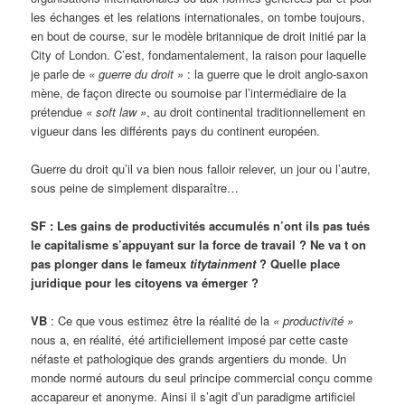
les échanges et les relations internationales, on tombe toujours,
en bout de course, sur le modèle britannique de droit initié par la
City of London. C’est, fondamentalement, la raison pour laquelle
je parle de
« guerre du droit »
: la guerre que le droit anglo-saxon
mène, de façon directe ou sournoise par l’intermédiaire de la
prétendue
« soft law »
, au droit continental traditionnellement en
vigueur dans les différents pays du continent européen.
Guerre du droit qu’il va bien nous falloir relever, un jour ou l’autre,
sous peine de simplement disparaître…
SF : Les gains de productivités accumulés n’ont ils pas tués
le capitalisme s’appuyant sur la force de travail ? Ne va t on
pas plonger dans le fameux
titytainment
? Quelle place
juridique pour les citoyens va émerger ?
VB
: Ce que vous estimez être la réalité de la
« productivité »
nous a, en réalité, été artificiellement imposé par cette caste
néfaste et pathologique des grands argentiers du monde. Un
monde normé autours du seul principe commercial conçu comme
accapareur et anonyme. Ainsi il s’agit d’un paradigme artificiel