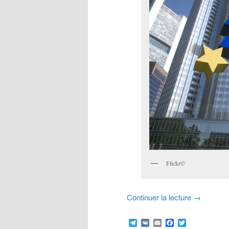
Flickr©
Continuer la lecture
→
Telegram
VK
Email
Facebook
Twitter