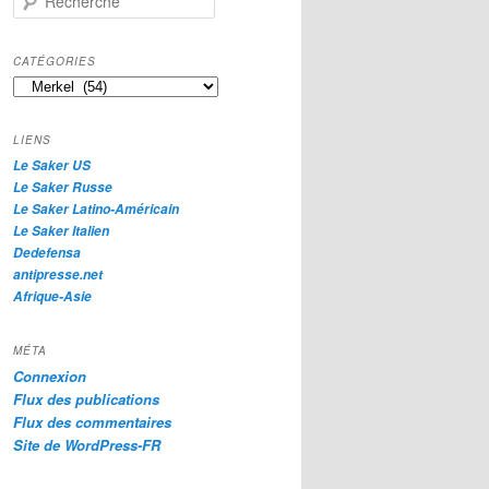
e
c
h
CATÉGORIES
e
Catégories
r
c
h
LIENS
e
Le Saker US
Le Saker Russe
Le Saker Latino-Américain
Le Saker Italien
Dedefensa
antipresse.net
Afrique-Asie
MÉTA
Connexion
Flux des publications
Flux des commentaires
Site de WordPress-FR