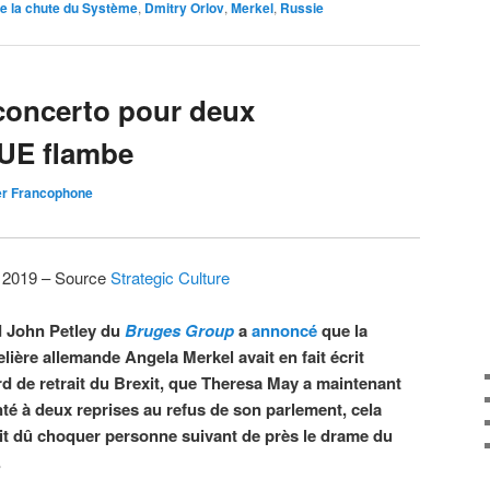
 la chute du Système
,
Dmitry Orlov
,
Merkel
,
Russie
 concerto pour deux
’UE flambe
er Francophone
 2019 – Source
Strategic Culture
 John Petley du
Bruges Group
a
annoncé
que la
lière allemande Angela Merkel avait en fait écrit
rd de retrait du Brexit, que Theresa May a maintenant
té à deux reprises au refus de son parlement, cela
it dû choquer personne suivant de près le drame du
.