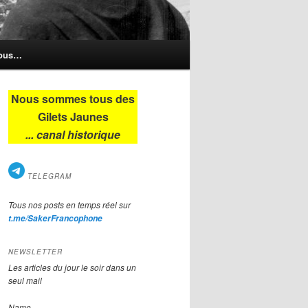
nous…
Nous sommes tous des
Gilets Jaunes
... canal historique
TELEGRAM
Tous nos posts en temps réel sur
t.me/SakerFrancophone
NEWSLETTER
Les articles du jour le soir dans un
seul mail
Name