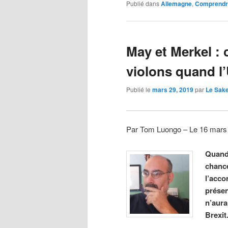
Publié dans
Allemagne
,
Comprendre
May et Merkel :
violons quand l
Publié le
mars 29, 2019
par
Le Sak
Par Tom Luongo – Le 16 mars
Quand
chance
l’acco
présen
n’aura
Brexit