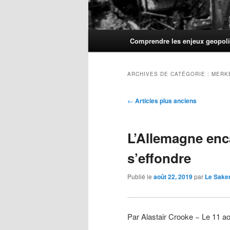
Menu
Comprendre les enjeux geopoli
principal
ARCHIVES DE CATÉGORIE :
MERK
Navigation
←
Articles plus anciens
des
articles
L’Allemagne enc
s’effondre
Publié le
août 22, 2019
par
Le Sake
Par Alastair Crooke − Le 11 a