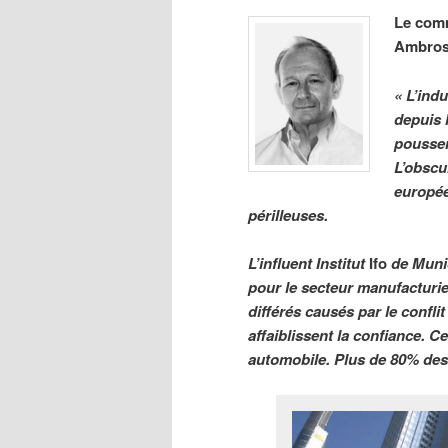
Le comm
Ambros
« L’ind
depuis 
pousser
L’obscu
europée
périlleuses.
L’influent Institut
Ifo
de Munic
pour le secteur manufacturier
différés causés par le confl
affaiblissent la confiance. C
automobile. Plus de 80% des 