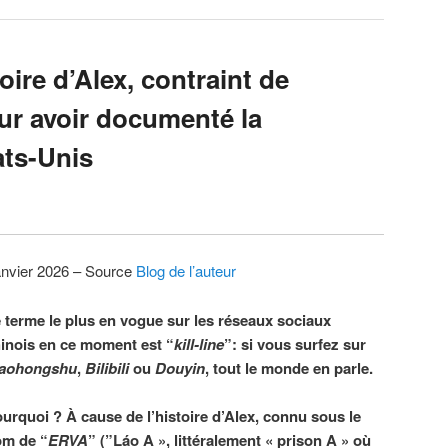
oire d’Alex, contraint de
ur avoir documenté la
ats-Unis
anvier 2026 – Source
Blog de l’auteur
 terme le plus en vogue sur les réseaux sociaux
inois en ce moment est “
kill-line
”: si vous surfez sur
iaohongshu
,
Bilibili
ou
Douyin
, tout le monde en parle.
urquoi ? À cause de l’histoire d’Alex, connu sous le
om de “
ERVA
” (”Láo A », littéralement « prison A » où