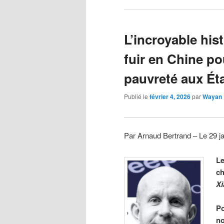
L’incroyable hist
fuir en Chine po
pauvreté aux Ét
Publié le
février 4, 2026
par
Wayan
Par Arnaud Bertrand – Le 29 j
Le
ch
X
Po
n