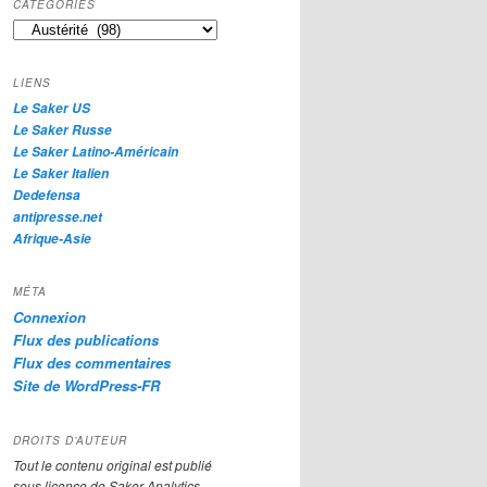
CATÉGORIES
e
Catégories
r
c
h
LIENS
e
Le Saker US
Le Saker Russe
Le Saker Latino-Américain
Le Saker Italien
Dedefensa
antipresse.net
Afrique-Asie
MÉTA
Connexion
Flux des publications
Flux des commentaires
Site de WordPress-FR
DROITS D’AUTEUR
Tout le contenu original est publié
sous licence de Saker Analytics,