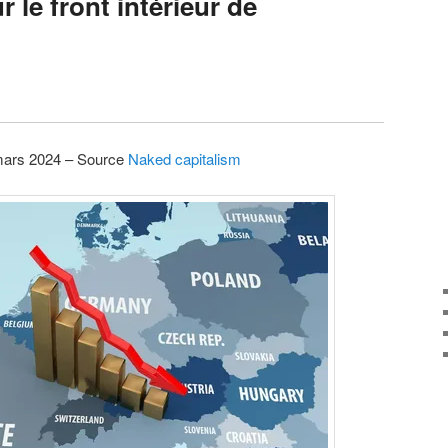
 le front intérieur de
mars 2024 – Source
Naked capitalism