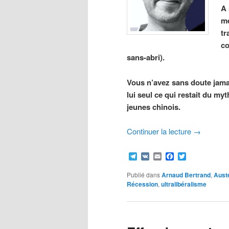
A 
mé
tr
co
sans-abri).
Vous n’avez sans doute jamai
lui seul ce qui restait du my
jeunes chinois.
Continuer la lecture
→
Telegram
VK
Email
Facebook
Twitter
Publié dans
Arnaud Bertrand
,
Austé
Récession
,
ultralibéralisme