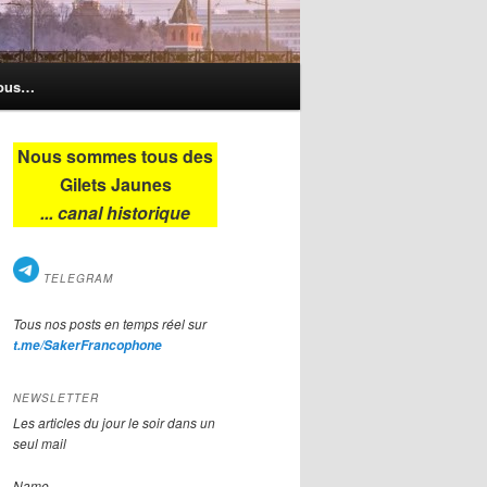
nous…
Nous sommes tous des
Gilets Jaunes
... canal historique
TELEGRAM
Tous nos posts en temps réel sur
t.me/SakerFrancophone
NEWSLETTER
Les articles du jour le soir dans un
seul mail
Name