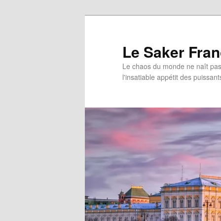
Aller
Aller
au
au
contenu
contenu
Le Saker Fra
principal
secondaire
Le chaos du monde ne naît pas 
l'insatiable appétit des puissant