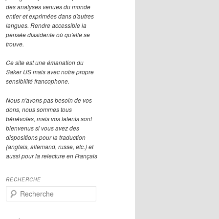
des analyses venues du monde
entier et exprimées dans d'autres
langues. Rendre accessible la
pensée dissidente où qu'elle se
trouve.
Ce site est une émanation du
Saker US mais avec notre propre
sensibilité francophone.
Nous n'avons pas besoin de vos
dons, nous sommes tous
bénévoles, mais vos talents sont
bienvenus si vous avez des
dispositions pour la traduction
(anglais, allemand, russe, etc.) et
aussi pour la relecture en Français
RECHERCHE
R
e
c
h