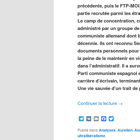
précédente, puis le FTP-MOI,
partie recrutée parmi les ét
Le camp de concentration, c
administré par un groupe de 
communiste allemand dont be
décennie. Ils ont reconnu Se
documents personnels pour m
la peine de le maintenir en vi
dans l’administratif. Il a su
Parti communiste espagnol e
carrière d’écrivain, termina
Une vie sauvée d’un trait de
Continuer la lecture
→
Telegram
VK
Email
Facebook
Twitter
Publié dans
Analyses
,
Aurelien
,
Aus
ultralibéralisme