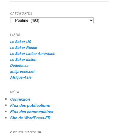
e
c
h
CATÉGORIES
e
Catégories
r
c
h
LIENS
e
Le Saker US
Le Saker Russe
Le Saker Latino-Américain
Le Saker Italien
Dedefensa
antipresse.net
Afrique-Asie
MÉTA
Connexion
Flux des publications
Flux des commentaires
Site de WordPress-FR
DROITS D’AUTEUR