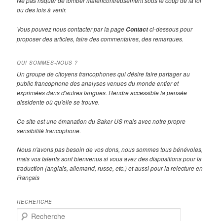
Ne pas risquer de tomber malencontreusement sous le coup de la loi
ou des lois à venir.
Vous pouvez nous contacter par la page
ci-dessous pour
Contact
proposer des articles, faire des commentaires, des remarques.
QUI SOMMES-NOUS ?
Un groupe de citoyens francophones qui désire faire partager au
public francophone des analyses venues du monde entier et
exprimées dans d'autres langues. Rendre accessible la pensée
dissidente où qu'elle se trouve.
Ce site est une émanation du Saker US mais avec notre propre
sensibilité francophone.
Nous n'avons pas besoin de vos dons, nous sommes tous bénévoles,
mais vos talents sont bienvenus si vous avez des dispositions pour la
traduction (anglais, allemand, russe, etc.) et aussi pour la relecture en
Français
RECHERCHE
R