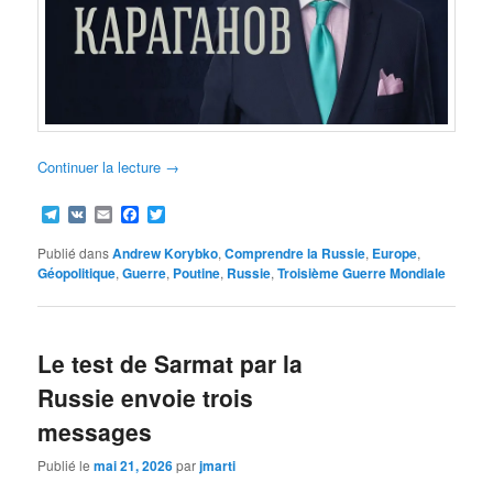
Continuer la lecture
→
Telegram
VK
Email
Facebook
Twitter
Publié dans
Andrew Korybko
,
Comprendre la Russie
,
Europe
,
Géopolitique
,
Guerre
,
Poutine
,
Russie
,
Troisième Guerre Mondiale
Le test de Sarmat par la
Russie envoie trois
messages
Publié le
mai 21, 2026
par
jmarti