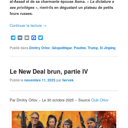
al-Assad et de sa charmante épouse Asma.
« La dictature a
ses privilèges »
, rient-ils en dégustant un plateau de petits
fours russes.
Continuer la lecture
→
Telegram
VK
Email
Facebook
Twitter
Publié dans
Dmitry Orlov
,
Géopolitique
,
Poutine
,
Trump
,
Xi Jinping
Le New Deal brun, partie IV
Publié le
novembre 11, 2025
par
hervek
Par Dmitry Orlov − Le 30 octobre 2025 − Source
Club Orlov