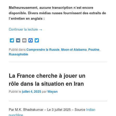
Malheureusement, aucune transcription n’est encore
disponible. Divers médias russes fournissent des extraits de
l’entretien en anglais :
Continuer la lecture
→
Telegram
VK
Email
Facebook
Twitter
Publié dans
Comprendre la Russie
,
Moon of Alabama
,
Poutine
,
Russophobie
La France cherche à jouer un
rôle dans la situation en Iran
Publié le
juillet 4, 2025
par
Wayan
Par M.K. Bhadrakumar – Le 3 juillet 2025 – Source
Indian
punchline