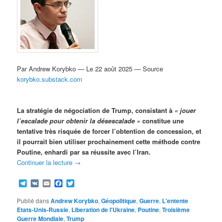
Par Andrew Korybko — Le 22 août 2025 — Source
korybko.substack.com
La stratégie de négociation de Trump, consistant à
« jouer
l’escalade pour obtenir la désescalade »
constitue une
tentative très risquée de forcer l’obtention de concession, et
il pourrait bien utiliser prochainement cette méthode contre
Poutine, enhardi par sa réussite avec l’Iran.
Continuer la lecture
→
Telegram
VK
Email
Facebook
Twitter
Publié dans
Andrew Korybko
,
Géopolitique
,
Guerre
,
L'entente
Etats-Unis-Russie
,
Liberation de l'Ukraine
,
Poutine
,
Troisième
Guerre Mondiale
,
Trump