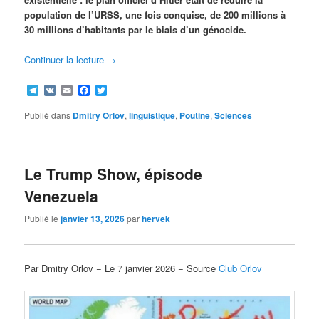
population de l’URSS, une fois conquise, de 200 millions à
30 millions d’habitants par le biais d’un génocide.
Continuer la lecture
→
Telegram
VK
Email
Facebook
Twitter
Publié dans
Dmitry Orlov
,
linguistique
,
Poutine
,
Sciences
Le Trump Show, épisode
Venezuela
Publié le
janvier 13, 2026
par
hervek
Par Dmitry Orlov − Le 7 janvier 2026 − Source
Club Orlov