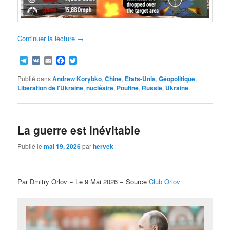
Continuer la lecture
→
Telegram
VK
Email
Facebook
Twitter
Publié dans
Andrew Korybko
,
Chine
,
Etats-Unis
,
Géopolitique
,
Liberation de l'Ukraine
,
nucléaire
,
Poutine
,
Russie
,
Ukraine
La guerre est inévitable
Publié le
mai 19, 2026
par
hervek
Par Dmitry Orlov − Le 9 Mai 2026 − Source
Club Orlov