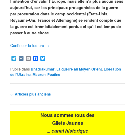
l’intention d’envahir l’Europe, mais elle n’a plus aucun sens
aujourd’hui, car les principaux protagonistes de la guerre
par procuration dans le camp occidental (États-Unis,
Royaume-Uni, France et Allemagne) se rendent compte que
la guerre est irrémédiablement perdue et qu’il est temps de
passer à autre chose.
Continuer la lecture
→
Telegram
VK
Email
Facebook
Twitter
Publié dans
Bhadrakumar
,
La guerre au Moyen Orient
,
Liberation
de l'Ukraine
,
Macron
,
Poutine
Navigation
←
Articles plus anciens
des
articles
Nous sommes tous des
Gilets Jaunes
... canal historique