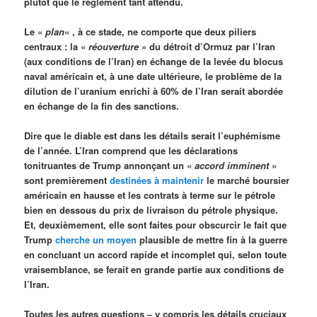
plutôt que le règlement tant attendu.
Le «
plan
« , à ce stade, ne comporte que deux piliers
centraux : la «
réouverture
» du détroit d’Ormuz par l’Iran
(aux conditions de l’Iran) en échange de la levée du blocus
naval américain et, à une date ultérieure, le problème de la
dilution de l’uranium enrichi à 60% de l’Iran serait abordée
en échange de la fin des sanctions.
Dire que le diable est dans les détails serait l’euphémisme
de l’année. L’Iran comprend que les déclarations
tonitruantes de Trump annonçant un «
accord imminent
»
sont premièrement
destinées à maintenir
le marché boursier
américain en hausse et les contrats à terme sur le pétrole
bien en dessous du prix de livraison du pétrole physique.
Et, deuxièmement, elle sont faites pour obscurcir le fait que
Trump
cherche un moyen
plausible de mettre fin à la guerre
en concluant un accord rapide et incomplet qui, selon toute
vraisemblance, se ferait en grande partie aux conditions de
l’Iran.
Toutes les autres questions – y compris les détails cruciaux