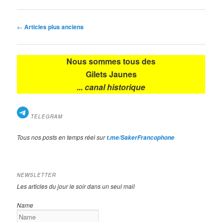
Navigation
←
Articles plus anciens
des
articles
Nous sommes tous des
Gilets Jaunes
... canal historique
TELEGRAM
Tous nos posts en temps réel sur
t.me/SakerFrancophone
NEWSLETTER
Les articles du jour le soir dans un seul mail
Name