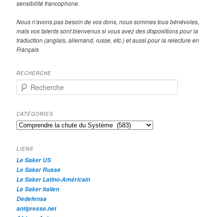
sensibilité francophone.
Nous n'avons pas besoin de vos dons, nous sommes tous bénévoles,
mais vos talents sont bienvenus si vous avez des dispositions pour la
traduction (anglais, allemand, russe, etc.) et aussi pour la relecture en
Français
RECHERCHE
R
e
c
h
CATÉGORIES
e
Catégories
r
c
h
LIENS
e
Le Saker US
Le Saker Russe
Le Saker Latino-Américain
Le Saker Italien
Dedefensa
antipresse.net