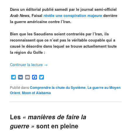
Dans un éditorial publié samedi par le journal semi-officiel
Arab News
, Faisal
révèle une conspiration majeure
derrière
la guerre américaine contre l’Iran.
Bien que les Saoudiens soient contrariés par l’Iran, ils
reconnaissent que ce n’est pas le véritable coupable qui a
causé le désordre dans lequel se trouve actuellement toute
la région du Golfe :
Continuer la lecture
→
Telegram
VK
Email
Facebook
Twitter
Publié dans
Comprendre la chute du Système
,
La guerre au Moyen
Orient
,
Moon of Alabama
Les
« manières de faire la
guerre »
sont en pleine