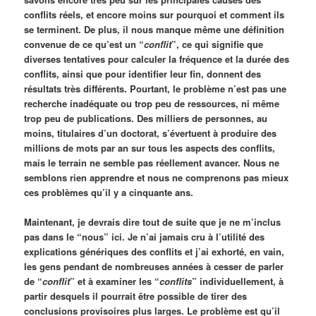
conflits réels, et encore moins sur pourquoi et comment ils
se terminent. De plus, il nous manque même une définition
convenue de ce qu’est un “
conflit
”, ce qui signifie que
diverses tentatives pour calculer la fréquence et la durée des
conflits, ainsi que pour identifier leur fin, donnent des
résultats très différents. Pourtant, le problème n’est pas une
recherche inadéquate ou trop peu de ressources, ni même
trop peu de publications. Des milliers de personnes, au
moins, titulaires d’un doctorat, s’évertuent à produire des
millions de mots par an sur tous les aspects des conflits,
mais le terrain ne semble pas réellement avancer. Nous ne
semblons rien apprendre et nous ne comprenons pas mieux
ces problèmes qu’il y a cinquante ans.
Maintenant, je devrais dire tout de suite que je ne m’inclus
pas dans le “nous” ici. Je n’ai jamais cru à l’utilité des
explications génériques des conflits et j’ai exhorté, en vain,
les gens pendant de nombreuses années à cesser de parler
de “
conflit
” et à examiner les “
conflits
” individuellement, à
partir desquels il pourrait être possible de tirer des
conclusions provisoires plus larges. Le problème est qu’il