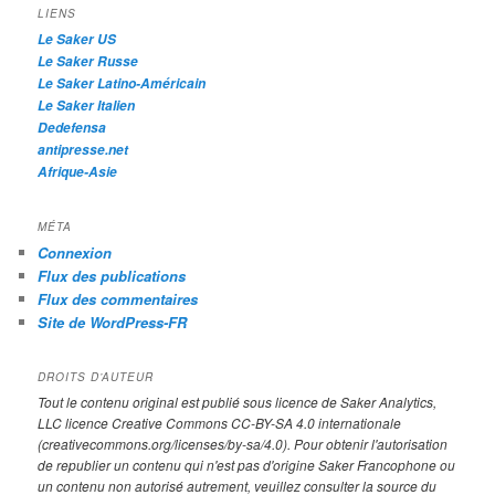
h
LIENS
e
Le Saker US
Le Saker Russe
Le Saker Latino-Américain
Le Saker Italien
Dedefensa
antipresse.net
Afrique-Asie
MÉTA
Connexion
Flux des publications
Flux des commentaires
Site de WordPress-FR
DROITS D’AUTEUR
Tout le contenu original est publié sous licence de Saker Analytics,
LLC licence Creative Commons CC-BY-SA 4.0 internationale
(creativecommons.org/licenses/by-sa/4.0). Pour obtenir l'autorisation
de republier un contenu qui n'est pas d'origine Saker Francophone ou
un contenu non autorisé autrement, veuillez consulter la source du