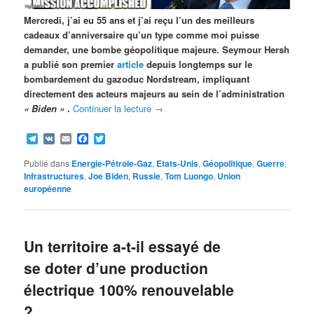
Mercredi, j’ai eu 55 ans et j’ai reçu l’un des meilleurs
cadeaux d’anniversaire qu’un type comme moi puisse
demander, une bombe géopolitique majeure. Seymour Hersh
a publié son premier
article
depuis longtemps sur le
bombardement du gazoduc Nordstream, impliquant
directement des acteurs majeurs au sein de l’administration
« Biden »
.
Continuer la lecture
→
Telegram
VK
Email
Facebook
Twitter
Publié dans
Energie-Pétrole-Gaz
,
Etats-Unis
,
Géopolitique
,
Guerre
,
Infrastructures
,
Joe Biden
,
Russie
,
Tom Luongo
,
Union
européenne
Un territoire a-t-il essayé de
se doter d’une production
électrique 100% renouvelable
?