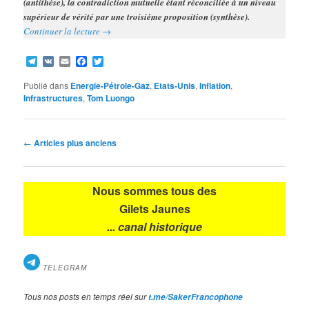
(antithèse), la contradiction mutuelle étant réconciliée à un niveau
supérieur de vérité par une troisième proposition (synthèse).
Continuer la lecture
→
Telegram
VK
Email
Facebook
Twitter
Publié dans
Energie-Pétrole-Gaz
,
Etats-Unis
,
Inflation
,
Infrastructures
,
Tom Luongo
Navigation
←
Articles plus anciens
des
articles
Nous sommes tous des
Gilets Jaunes
... canal historique
TELEGRAM
Tous nos posts en temps réel sur
t.me/SakerFrancophone