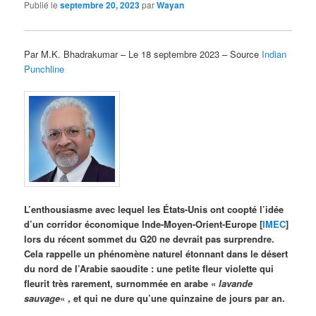
Publié le
septembre 20, 2023
par
Wayan
Par M.K. Bhadrakumar – Le 18 septembre 2023 – Source
Indian
Punchline
L’enthousiasme avec lequel les États-Unis ont coopté l’idée
d’un corridor économique Inde-Moyen-Orient-Europe [
IMEC
]
lors du récent sommet du G20 ne devrait pas surprendre.
Cela rappelle un phénomène naturel étonnant dans le désert
du nord de l’Arabie saoudite : une petite fleur violette qui
fleurit très rarement, surnommée en arabe «
lavande
sauvage
« , et qui ne dure qu’une quinzaine de jours par an.