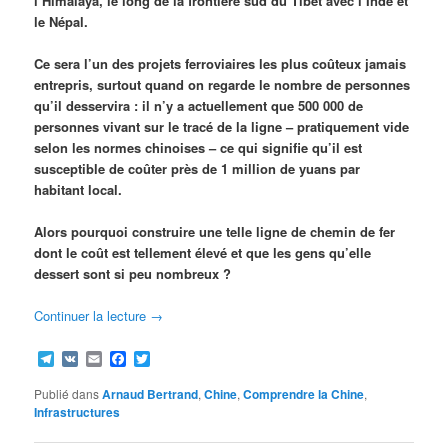
l’Himalaya, le long de la frontière sud du Tibet avec l’Inde et
le Népal.
Ce sera l’un des projets ferroviaires les plus coûteux jamais
entrepris, surtout quand on regarde le nombre de personnes
qu’il desservira : il n’y a actuellement que 500 000 de
personnes vivant sur le tracé de la ligne – pratiquement vide
selon les normes chinoises – ce qui signifie qu’il est
susceptible de coûter près de 1 million de yuans par
habitant local.
Alors pourquoi construire une telle ligne de chemin de fer
dont le coût est tellement élevé et que les gens qu’elle
dessert sont si peu nombreux ?
Continuer la lecture
→
Telegram
VK
Email
Facebook
Twitter
Publié dans
Arnaud Bertrand
,
Chine
,
Comprendre la Chine
,
Infrastructures