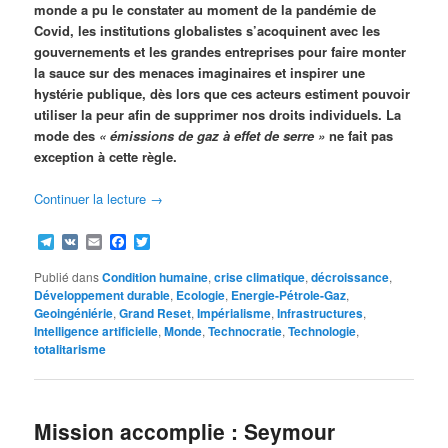
monde a pu le constater au moment de la pandémie de
Covid, les institutions globalistes s’acoquinent avec les
gouvernements et les grandes entreprises pour faire monter
la sauce sur des menaces imaginaires et inspirer une
hystérie publique, dès lors que ces acteurs estiment pouvoir
utiliser la peur afin de supprimer nos droits individuels. La
mode des
« émissions de gaz à effet de serre »
ne fait pas
exception à cette règle.
Continuer la lecture
→
Telegram
VK
Email
Facebook
Twitter
Publié dans
Condition humaine
,
crise climatique
,
décroissance
,
Développement durable
,
Ecologie
,
Energie-Pétrole-Gaz
,
Geoingéniérie
,
Grand Reset
,
Impérialisme
,
Infrastructures
,
Intelligence artificielle
,
Monde
,
Technocratie
,
Technologie
,
totalitarisme
Mission accomplie : Seymour