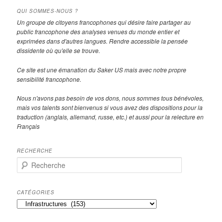
QUI SOMMES-NOUS ?
Un groupe de citoyens francophones qui désire faire partager au
public francophone des analyses venues du monde entier et
exprimées dans d'autres langues. Rendre accessible la pensée
dissidente où qu'elle se trouve.
Ce site est une émanation du Saker US mais avec notre propre
sensibilité francophone.
Nous n'avons pas besoin de vos dons, nous sommes tous bénévoles,
mais vos talents sont bienvenus si vous avez des dispositions pour la
traduction (anglais, allemand, russe, etc.) et aussi pour la relecture en
Français
RECHERCHE
R
e
c
h
CATÉGORIES
e
Catégories
r
c