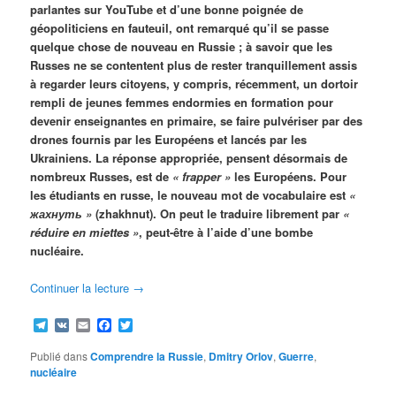
parlantes sur YouTube et d’une bonne poignée de
géopoliticiens en fauteuil, ont remarqué qu’il se passe
quelque chose de nouveau en Russie ; à savoir que les
Russes ne se contentent plus de rester tranquillement assis
à regarder leurs citoyens, y compris, récemment, un dortoir
rempli de jeunes femmes endormies en formation pour
devenir enseignantes en primaire, se faire pulvériser par des
drones fournis par les Européens et lancés par les
Ukrainiens. La réponse appropriée, pensent désormais de
nombreux Russes, est de
« frapper »
les Européens. Pour
les étudiants en russe, le nouveau mot de vocabulaire est
«
жахнуть »
(zhakhnut). On peut le traduire librement par
«
réduire en miettes »
, peut-être à l’aide d’une bombe
nucléaire.
Continuer la lecture
→
Telegram
VK
Email
Facebook
Twitter
Publié dans
Comprendre la Russie
,
Dmitry Orlov
,
Guerre
,
nucléaire