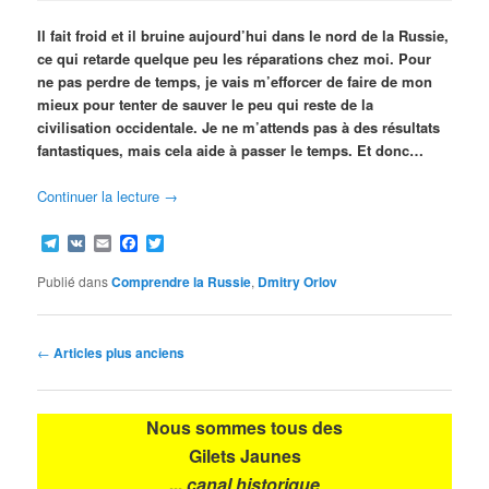
Il fait froid et il bruine aujourd’hui dans le nord de la Russie,
ce qui retarde quelque peu les réparations chez moi. Pour
ne pas perdre de temps, je vais m’efforcer de faire de mon
mieux pour tenter de sauver le peu qui reste de la
civilisation occidentale. Je ne m’attends pas à des résultats
fantastiques, mais cela aide à passer le temps. Et donc…
Continuer la lecture
→
Telegram
VK
Email
Facebook
Twitter
Publié dans
Comprendre la Russie
,
Dmitry Orlov
Navigation
←
Articles plus anciens
des
articles
Nous sommes tous des
Gilets Jaunes
... canal historique