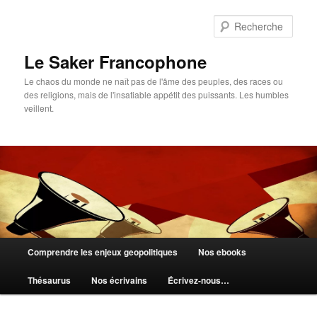
Aller
Aller
au
au
Rech
contenu
contenu
principal
secondaire
Le Saker Francophone
Le chaos du monde ne naît pas de l'âme des peuples, des races ou
des religions, mais de l'insatiable appétit des puissants. Les humbles
veillent.
Menu
Comprendre les enjeux geopolitiques
Nos ebooks
principal
Thésaurus
Nos écrivains
Écrivez-nous…