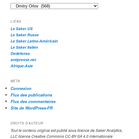
e
Catégories
r
c
h
LIENS
e
Le Saker US
Le Saker Russe
Le Saker Latino-Américain
Le Saker Italien
Dedefensa
antipresse.net
Afrique-Asie
MÉTA
Connexion
Flux des publications
Flux des commentaires
Site de WordPress-FR
DROITS D’AUTEUR
Tout le contenu original est publié sous licence de Saker Analytics,
LLC licence Creative Commons CC-BY-SA 4.0 internationale