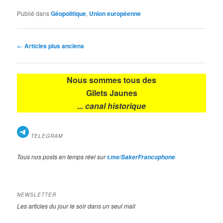
Publié dans
Géopolitique
,
Union européenne
Navigation
←
Articles plus anciens
des
articles
Nous sommes tous des
Gilets Jaunes
... canal historique
TELEGRAM
Tous nos posts en temps réel sur
t.me/SakerFrancophone
NEWSLETTER
Les articles du jour le soir dans un seul mail