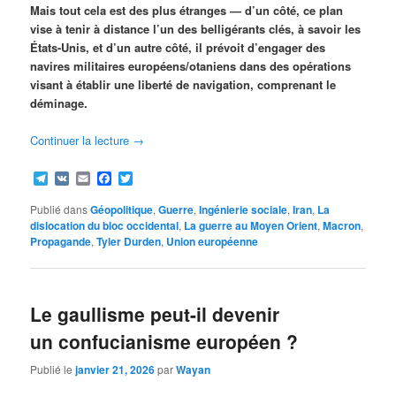
Mais tout cela est des plus étranges — d’un côté, ce plan
vise à tenir à distance l’un des belligérants clés, à savoir les
États-Unis, et d’un autre côté, il prévoit d’engager des
navires militaires européens/otaniens dans des opérations
visant à établir une liberté de navigation, comprenant le
déminage.
Continuer la lecture
→
Telegram
VK
Email
Facebook
Twitter
Publié dans
Géopolitique
,
Guerre
,
Ingénierie sociale
,
Iran
,
La
dislocation du bloc occidental
,
La guerre au Moyen Orient
,
Macron
,
Propagande
,
Tyler Durden
,
Union européenne
Le gaullisme peut-il devenir
un confucianisme européen ?
Publié le
janvier 21, 2026
par
Wayan