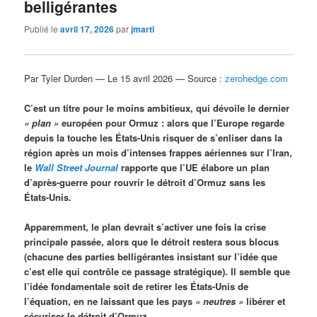
belligérantes
Publié le
avril 17, 2026
par
jmarti
Par Tyler Durden — Le 15 avril 2026 — Source :
zerohedge.com
C’est un titre pour le moins ambitieux, qui dévoile le dernier
« plan »
européen pour Ormuz : alors que l’Europe regarde
depuis la touche les États-Unis risquer de s’enliser dans la
région après un mois d’intenses frappes aériennes sur l’Iran,
le
Wall Street Journal
rapporte que l’UE élabore un plan
d’après-guerre pour rouvrir le détroit d’Ormuz sans les
États-Unis.
Apparemment, le plan devrait s’activer une fois la crise
principale passée, alors que le détroit restera sous blocus
(chacune des parties belligérantes insistant sur l’idée que
c’est elle qui contrôle ce passage stratégique). Il semble que
l’idée fondamentale soit de retirer les États-Unis de
l’équation, en ne laissant que les pays
« neutres »
libérer et
sécuriser le détroit d’Ormuz.