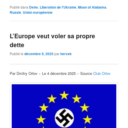
Publié dans
Dette
,
Liberation de l'Ukraine
,
Moon of Alabama
,
Russie
,
Union européenne
L’Europe veut voler sa propre
dette
Publié le
décembre 9, 2025
par
hervek
Par Dmitry Orlov − Le 4 décembre 2025 − Source
Club Orlov