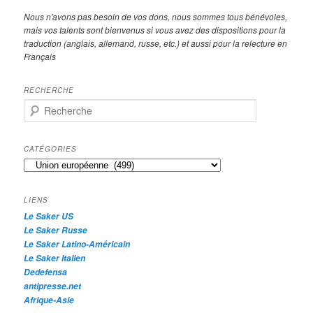
Nous n'avons pas besoin de vos dons, nous sommes tous bénévoles,
mais vos talents sont bienvenus si vous avez des dispositions pour la
traduction (anglais, allemand, russe, etc.) et aussi pour la relecture en
Français
RECHERCHE
R
e
c
h
CATÉGORIES
e
Catégories
r
c
h
LIENS
e
Le Saker US
Le Saker Russe
Le Saker Latino-Américain
Le Saker Italien
Dedefensa
antipresse.net
Afrique-Asie