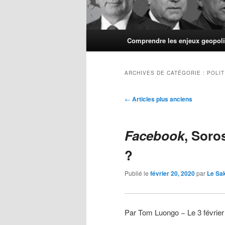
Menu
Comprendre les enjeux geopoli
principal
ARCHIVES DE CATÉGORIE :
POLI
Navigation
←
Articles plus anciens
des
articles
Facebook
, Soro
?
Publié le
février 20, 2020
par
Le Sa
Par Tom Luongo − Le 3 févrie