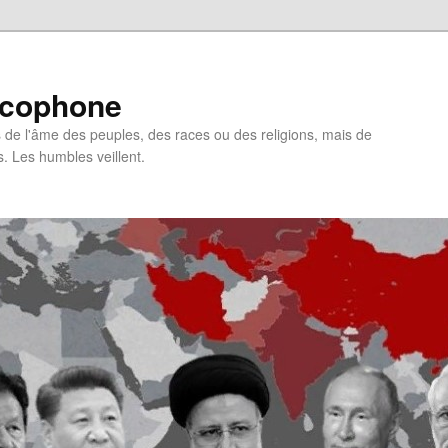
ncophone
de l'âme des peuples, des races ou des religions, mais de
s. Les humbles veillent.