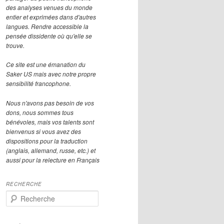
des analyses venues du monde
entier et exprimées dans d'autres
langues. Rendre accessible la
pensée dissidente où qu'elle se
trouve.
Ce site est une émanation du
Saker US mais avec notre propre
sensibilité francophone.
Nous n'avons pas besoin de vos
dons, nous sommes tous
bénévoles, mais vos talents sont
bienvenus si vous avez des
dispositions pour la traduction
(anglais, allemand, russe, etc.) et
aussi pour la relecture en Français
RECHERCHE
R
e
c
h