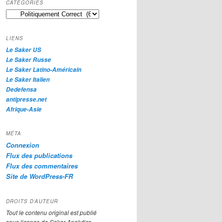
CATÉGORIES
e
Catégories
r
c
h
LIENS
e
Le Saker US
Le Saker Russe
Le Saker Latino-Américain
Le Saker Italien
Dedefensa
antipresse.net
Afrique-Asie
MÉTA
Connexion
Flux des publications
Flux des commentaires
Site de WordPress-FR
DROITS D’AUTEUR
Tout le contenu original est publié
sous licence de Saker Analytics,