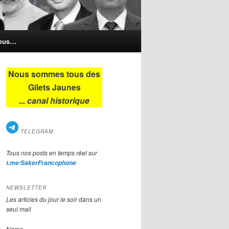
nous…
Nous sommes tous des
Gilets Jaunes
... canal historique
TELEGRAM
Tous nos posts en temps réel sur
t.me/SakerFrancophone
NEWSLETTER
Les articles du jour le soir dans un
seul mail
Name