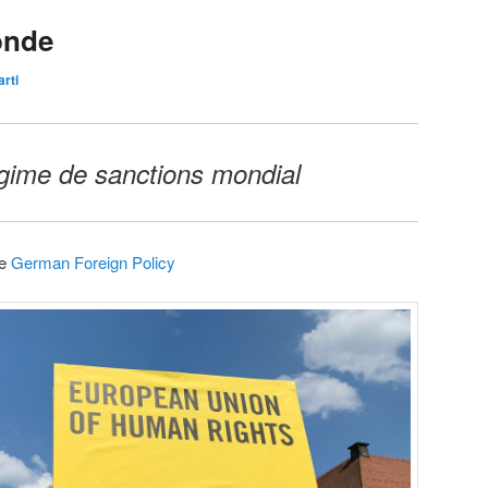
onde
arti
gime de sanctions mondial
ce
German Foreign Policy