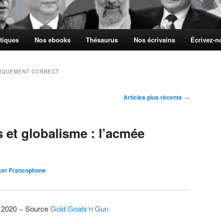
tiques
Nos ebooks
Thésaurus
Nos écrivains
Écrivez-
TIQUEMENT CORRECT
Articles plus récents
→
s et globalisme : l’acmée
ker Francophone
r 2020 − Source
Gold Goats’n Gun