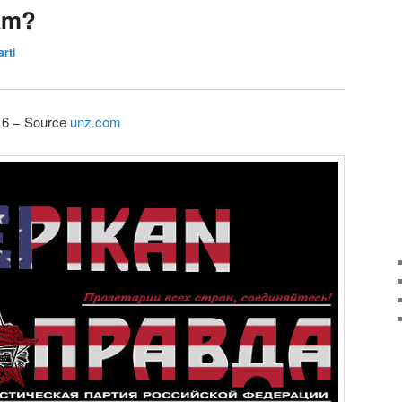
am?
arti
016 − Source
unz.com