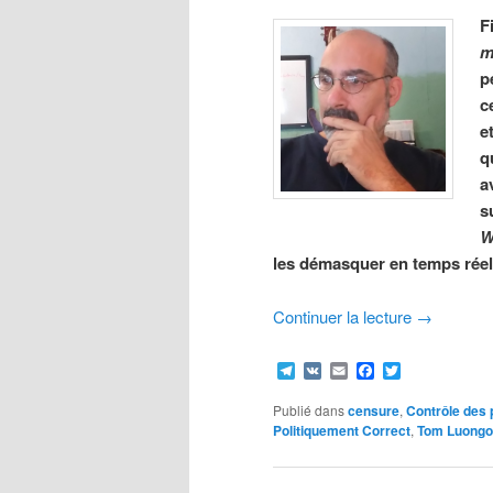
F
m
p
c
e
q
a
s
W
les démasquer en temps réel
Continuer la lecture
→
Telegram
VK
Email
Facebook
Twitter
Publié dans
censure
,
Contrôle des 
Politiquement Correct
,
Tom Luongo