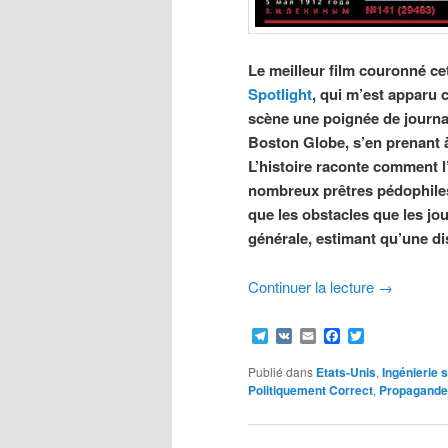
Le meilleur film couronné cet
Spotlight
, qui m’est apparu 
scène une poignée de journali
Boston Globe, s’en prenant à
L’histoire raconte comment l
nombreux prêtres pédophiles
que les obstacles que les jou
générale, estimant qu’une dis
Continuer la lecture
→
Telegram
VK
Email
Facebook
Twitter
Publié dans
Etats-Unis
,
Ingénierie 
Politiquement Correct
,
Propagande