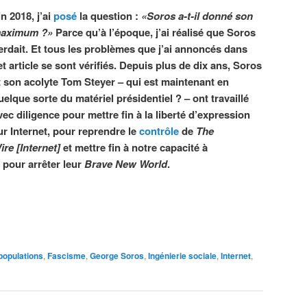
in 2018, j’ai
posé
la question :
«Soros a-t-il donné son
aximum ?»
Parce qu’à l’époque, j’ai réalisé que Soros
erdait. Et tous les problèmes que j’ai annoncés dans
et article se sont vérifiés. Depuis plus de dix ans, Soros
t son acolyte Tom Steyer – qui est maintenant en
uelque sorte du matériel présidentiel ? – ont travaillé
vec diligence pour mettre fin à la liberté d’expression
ur Internet, pour reprendre le
contrôle
de
The
ire
[Internet]
et mettre fin à notre capacité à
 pour arrêter leur
Brave New World
.
populations
,
Fascisme
,
George Soros
,
Ingénierie sociale
,
Internet
,