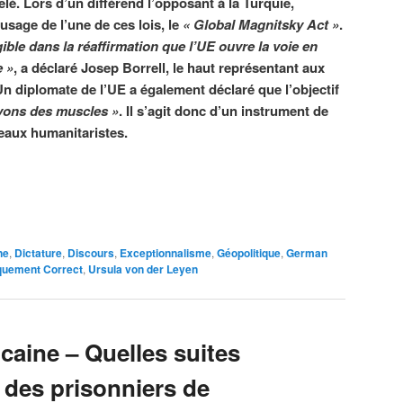
lé. Lors d’un différend l’opposant à la Turquie,
 usage de l’une de ces lois, le
« Global Magnitsky Act »
.
gible dans la réaffirmation que l’UE ouvre la voie en
e »
, a déclaré Josep Borrell, le haut représentant aux
Un diplomate de l’UE a également déclaré que l’objectif
vons des muscles »
. Il s’agit donc d’un instrument de
eaux humanitaristes.
ne
,
Dictature
,
Discours
,
Exceptionnalisme
,
Géopolitique
,
German
iquement Correct
,
Ursula von der Leyen
caine – Quelles suites
 des prisonniers de