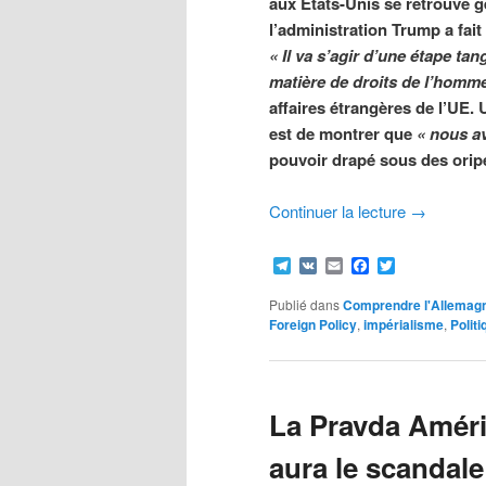
aux États-Unis se retrouve ge
l’administration Trump a fait
« Il va s’agir d’une étape tan
matière de droits de l’homm
affaires étrangères de l’UE. 
est de montrer que
« nous a
pouvoir drapé sous des orip
Continuer la lecture
→
Telegram
VK
Email
Facebook
Twitter
Publié dans
Comprendre l'Allemag
Foreign Policy
,
impérialisme
,
Polit
La Pravda Améri
aura le scandale