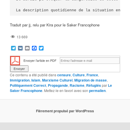
La description quotidienne de la situation en Syr
Traduit par jj, relu par Kira pour le Saker Francophone
13 669
Telegram
VK
Email
Facebook
Twitter
Envoyer l'article en PDF
Ce contenu a été publié dans
censure
,
Culture
,
France
,
Immigration
,
Islam
,
Marxisme Culturel
,
Migration de masse
,
Politiquement Correct
,
Propagande
,
Racisme
,
Réfugiés
par
Le
Saker Francophone
. Mettez-le en favori avec son
permalien
.
Fièrement propulsé par WordPress