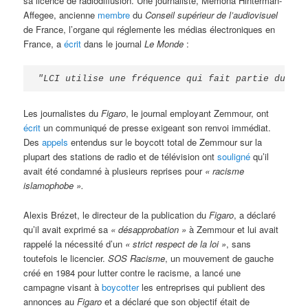
sa licence de radiodiffusion. Une journaliste, Memona Hinterman-
Affegee, ancienne
membre
du
Conseil supérieur de l’audiovisuel
de France, l’organe qui réglemente les médias électroniques en
France, a
écrit
dans le journal
Le Monde
:
"LCI utilise une fréquence qui fait partie du dom
Les journalistes du
Figaro
, le journal employant Zemmour, ont
écrit
un communiqué de presse exigeant son renvoi immédiat.
Des
appels
entendus sur le boycott total de Zemmour sur la
plupart des stations de radio et de télévision ont
souligné
qu’il
avait été condamné à plusieurs reprises pour
« racisme
islamophobe ».
Alexis Brézet, le directeur de la publication du
Figaro
, a déclaré
qu’il avait exprimé sa
« désapprobation »
à Zemmour et lui avait
rappelé la nécessité d’un
« strict respect de la loi »
, sans
toutefois le licencier.
SOS Racisme
, un mouvement de gauche
créé en 1984 pour lutter contre le racisme, a lancé une
campagne visant à
boycotter
les entreprises qui publient des
annonces au
Figaro
et a déclaré que son objectif était de