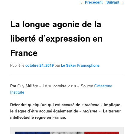
Navigation
←
Précédent
Suivant
→
des
articles
La longue agonie de la
liberté d’expression en
France
Publié le
octobre 24, 2019
par
Le Saker Francophone
Par Guy Millière − Le 13 octobre 2019 − Source
Gatestone
Institute
Défendre quelqu’un qui est accusé de
« racisme »
implique
le risque d’être accusé également de
« racisme »
. La terreur
intellectuelle règne en France.