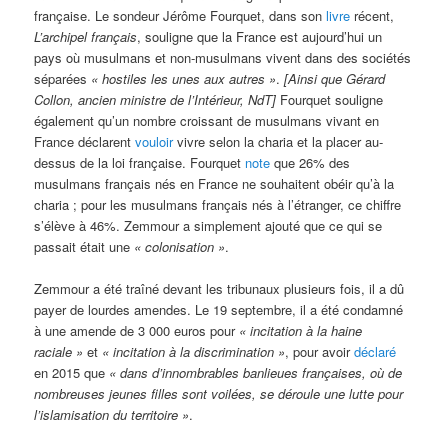
française. Le sondeur Jérôme Fourquet, dans son
livre
récent,
L’archipel français
, souligne que la France est aujourd’hui un
pays où musulmans et non-musulmans vivent dans des sociétés
séparées
« hostiles les unes aux autres »
.
[Ainsi que Gérard
Collon, ancien ministre de l’Intérieur, NdT]
Fourquet souligne
également qu’un nombre croissant de musulmans vivant en
France déclarent
vouloir
vivre selon la charia et la placer au-
dessus de la loi française. Fourquet
note
que 26% des
musulmans français nés en France ne souhaitent obéir qu’à la
charia ; pour les musulmans français nés à l’étranger, ce chiffre
s’élève à 46%. Zemmour a simplement ajouté que ce qui se
passait était une
« colonisation »
.
Zemmour a été traîné devant les tribunaux plusieurs fois, il a dû
payer de lourdes amendes. Le 19 septembre, il a été condamné
à une amende de 3 000 euros pour
« incitation à la haine
raciale »
et
« incitation à la discrimination »
, pour avoir
déclaré
en 2015 que
« dans d’innombrables banlieues françaises, où de
nombreuses jeunes filles sont voilées, se déroule une lutte pour
l’islamisation du territoire »
.