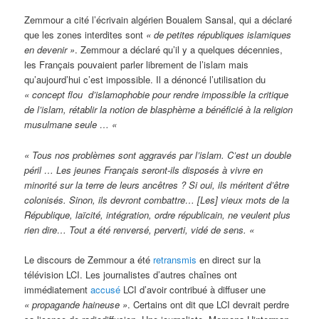
Zemmour a cité l’écrivain algérien Boualem Sansal, qui a déclaré
que les zones interdites sont
« de petites républiques islamiques
en devenir »
. Zemmour a déclaré qu’il y a quelques décennies,
les Français pouvaient parler librement de l’islam mais
qu’aujourd’hui c’est impossible. Il a dénoncé l’utilisation du
« concept flou d’islamophobie pour rendre impossible la critique
de l’islam, rétablir la notion de blasphème a bénéficié à la religion
musulmane seule … «
« Tous nos problèmes sont aggravés par l’islam. C’est un double
péril … Les jeunes Français seront-ils disposés à vivre en
minorité sur la terre de leurs ancêtres ? Si oui, ils méritent d’être
colonisés. Sinon, ils devront combattre… [Les] vieux mots de la
République, laïcité, intégration, ordre républicain, ne veulent plus
rien dire… Tout a été renversé, perverti, vidé de sens. «
Le discours de Zemmour a été
retransmis
en direct sur la
télévision LCI. Les journalistes d’autres chaînes ont
immédiatement
accusé
LCI d’avoir contribué à diffuser une
« propagande haineuse »
. Certains ont dit que LCI devrait perdre