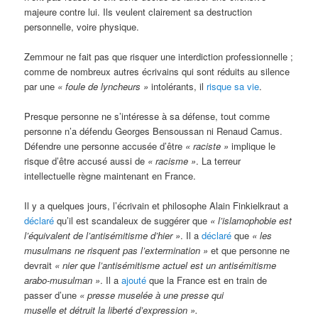
majeure contre lui. Ils veulent clairement sa destruction
personnelle, voire physique.
Zemmour ne fait pas que risquer une interdiction professionnelle ;
comme de nombreux autres écrivains qui sont réduits au silence
par une
« foule de lyncheurs »
intolérants, il
risque sa vie
.
Presque personne ne s’intéresse à sa défense, tout comme
personne n’a défendu Georges Bensoussan ni Renaud Camus.
Défendre une personne accusée d’être
« raciste »
implique le
risque d’être accusé aussi de
« racisme »
. La terreur
intellectuelle règne maintenant en France.
Il y a quelques jours, l’écrivain et philosophe Alain Finkielkraut a
déclaré
qu’il est scandaleux de suggérer que
« l’islamophobie est
l’équivalent de l’antisémitisme d’hier »
. Il a
déclaré
que
« les
musulmans ne risquent pas l’extermination »
et que personne ne
devrait
« nier que l’antisémitisme actuel est un antisémitisme
arabo-musulman »
. Il a
ajouté
que la France est en train de
passer d’une
« presse muselée à une presse qui
muselle et détruit la liberté d’expression ».