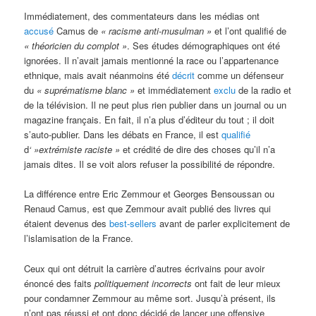
Immédiatement, des commentateurs dans les médias ont
accusé
Camus de
« racisme anti-musulman »
et l’ont qualifié de
« théoricien du complot »
. Ses études démographiques ont été
ignorées. Il n’avait jamais mentionné la race ou l’appartenance
ethnique, mais avait néanmoins été
décrit
comme un défenseur
du
« suprématisme blanc »
et immédiatement
exclu
de la radio et
de la télévision. Il ne peut plus rien publier dans un journal ou un
magazine français. En fait, il n’a plus d’éditeur du tout ; il doit
s’auto-publier. Dans les débats en France, il est
qualifié
d
‘ »extrémiste raciste »
et crédité de dire des choses qu’il n’a
jamais dites. Il se voit alors refuser la possibilité de répondre.
La différence entre Eric Zemmour et Georges Bensoussan ou
Renaud Camus, est que Zemmour avait publié des livres qui
étaient devenus des
best-sellers
avant de parler explicitement de
l’islamisation de la France.
Ceux qui ont détruit la carrière d’autres écrivains pour avoir
énoncé des faits
politiquement incorrects
ont fait de leur mieux
pour condamner Zemmour au même sort. Jusqu’à présent, ils
n’ont pas réussi et ont donc décidé de lancer une offensive