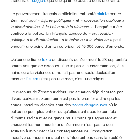
stations, et
suggère
que quelqu’un le pousse sous une rame.
Le gouvernement français a officiellement porté
plainte
contre
Zemmour pour
« injures publiques »
et
« provocation publique à
la discrimination, à la haine ou à la violence »
. L’enquête a été
confiée à la police. Un Français accusé de
« provocation
publique à la discrimination, à la haine ou à la violence »
peut
encourir une peine d’un an de prison et 45 000 euros d’amende.
Quiconque lira le
texte
du discours de Zemmour le 28 septembre
pourra voir que ce discours n’incite pas à la discrimination, à la
haine ou à la violence, et ne fait pas une seule déclaration
raciste :
l’Islam
n’est pas une race, c’est une religion.
Le discours de Zemmour décrit une situation déjà discutée par
divers écrivains. Zemmour n’est pas le premier à dire que les
zones interdites d’accès sont des
zones dangereuses
où la
police ne peut plus entrer, ou qu’elles sont sous le contrôle
d’imams radicaux et de gangs musulmans qui agressent et
chassent les non-musulmans. Zemmour n’est pas le seul
écrivain à avoir décrit les conséquences de l’immigration
massive de musulmans qui ne s’intègrent pas dans la société