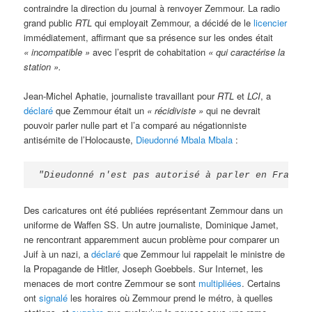
contraindre la direction du journal à renvoyer Zemmour. La radio
grand public
RTL
qui employait Zemmour, a décidé de le
licencier
immédiatement, affirmant que sa présence sur les ondes était
« incompatible »
avec l’esprit de cohabitation
« qui caractérise la
station ».
Jean-Michel Aphatie, journaliste travaillant pour
RTL
et
LCI
, a
déclaré
que Zemmour était un
« récidiviste »
qui ne devrait
pouvoir parler nulle part et l’a comparé au négationniste
antisémite de l’Holocauste,
Dieudonné Mbala Mbala
:
"Dieudonné n'est pas autorisé à parler en France.
Des caricatures ont été publiées représentant Zemmour dans un
uniforme de Waffen SS. Un autre journaliste, Dominique Jamet,
ne rencontrant apparemment aucun problème pour comparer un
Juif à un nazi, a
déclaré
que Zemmour lui rappelait le ministre de
la Propagande de Hitler, Joseph Goebbels. Sur Internet, les
menaces de mort contre Zemmour se sont
multipliées
. Certains
ont
signalé
les horaires où Zemmour prend le métro, à quelles