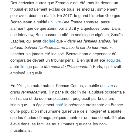
Des écrivains autres que Zemmour ont été traduits devant un
tribunal et totalement exclus de tous les médias, simplement
pour avoir décrit la réalité. En 2017, le grand historien Georges
Bensoussan a publié un
livre
Une France soumise,
aussi
alarmant que ce que Zemmour a dit il y a quelques jours. Dans
une interview, Bensoussan a cité un sociologue algérien, Smaïn
Laacher, qui avait
déclaré
que
« dans les familles arabes, les
enfants boivent l’antisémitisme avec le lait de leur mère »
.
Laacher n’a jamais été inculpé. Bensoussan a cependant dû
comparaître devant un tribunal pénal. Bien qu’il ait été
acquitté
, il
a été
limogé
par le
Mémorial de l’Holocauste
à Paris, qui l’avait
employé jusque-là.
En 2011, un autre auteur, Renaud Camus, a publié un
livre
Le
grand remplacement
. Il y parle du déclin de la culture occidentale
en France et de son remplacement progressif par la culture
islamique. Il a également
noté
la présence croissante en France
d’une population musulmane qui refuse de s’intégrer et a ajouté
que les études démographiques montrent un taux de natalité plus
élevé dans les familles musulmanes que dans les non-
musulmans.