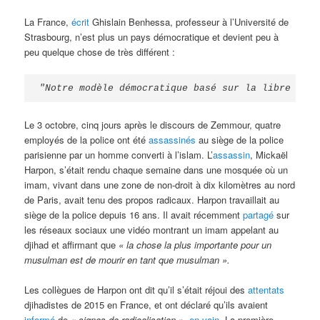
La France,
écrit
Ghislain Benhessa, professeur à l’Université de
Strasbourg, n’est plus un pays démocratique et devient peu à
peu quelque chose de très différent :
"Notre modèle démocratique basé sur la libre expr
Le 3 octobre, cinq jours après le discours de Zemmour, quatre
employés de la police ont été
assassinés
au siège de la police
parisienne par un homme converti à l’islam. L’
assassin
, Mickaël
Harpon, s’était rendu chaque semaine dans une mosquée où un
imam, vivant dans une zone de non-droit à dix kilomètres au nord
de Paris, avait tenu des propos radicaux. Harpon travaillait au
siège de la police depuis 16 ans. Il avait récemment
partagé
sur
les réseaux sociaux une vidéo montrant un imam appelant au
djihad et affirmant que
« la chose la plus importante pour un
musulman est de mourir en tant que musulman ».
Les collègues de Harpon ont dit qu’il s’était réjoui des
attentats
djihadistes de 2015 en France, et ont déclaré qu’ils avaient
informé
de
« signes de radicalisation »,
en vain
. La première