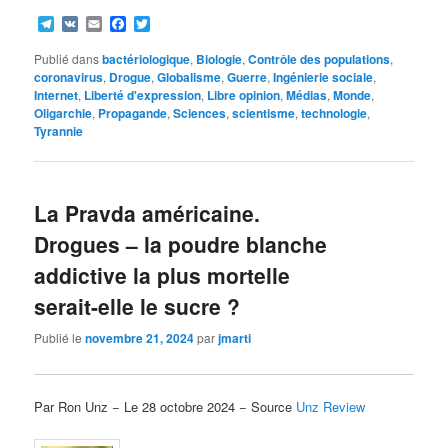
Telegram
VK
Email
Facebook
Twitter
Publié dans
bactériologique
,
Biologie
,
Contrôle des populations
,
coronavirus
,
Drogue
,
Globalisme
,
Guerre
,
Ingénierie sociale
,
Internet
,
Liberté d'expression
,
Libre opinion
,
Médias
,
Monde
,
Oligarchie
,
Propagande
,
Sciences
,
scientisme
,
technologie
,
Tyrannie
La Pravda américaine.
Drogues – la poudre blanche
addictive la plus mortelle
serait-elle le sucre ?
Publié le
novembre 21, 2024
par
jmarti
Par Ron Unz − Le 28 octobre 2024 − Source
Unz Review