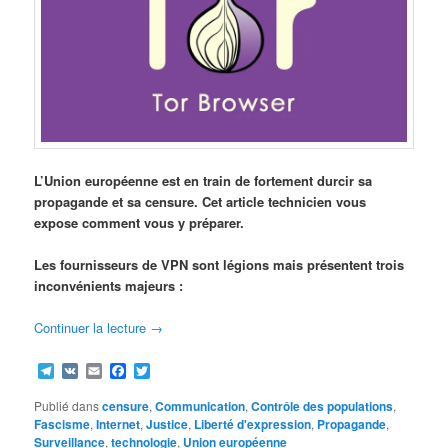
L’Union européenne est en train de fortement durcir sa
propagande et sa censure. Cet article technicien vous
expose comment vous y préparer.
Les fournisseurs de VPN sont légions mais présentent trois
inconvénients majeurs :
Continuer la lecture
→
Telegram
VK
Email
Facebook
Twitter
Publié dans
censure
,
Communication
,
Contrôle des populations
,
Fascisme
,
Internet
,
Justice
,
Liberté d'expression
,
Propagande
,
Surveillance
,
technologie
,
Union européenne