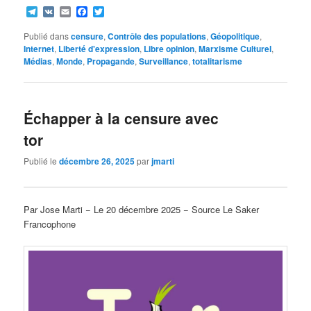
Telegram
VK
Email
Facebook
Twitter
Publié dans
censure
,
Contrôle des populations
,
Géopolitique
,
Internet
,
Liberté d'expression
,
Libre opinion
,
Marxisme Culturel
,
Médias
,
Monde
,
Propagande
,
Surveillance
,
totalitarisme
Échapper à la censure avec
tor
Publié le
décembre 26, 2025
par
jmarti
Par Jose Marti − Le 20 décembre 2025 − Source Le Saker
Francophone