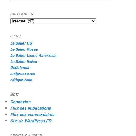
e
c
h
CATÉGORIES
e
Catégories
r
c
h
LIENS
e
Le Saker US
Le Saker Russe
Le Saker Latino-Américain
Le Saker Italien
Dedefensa
antipresse.net
Afrique-Asie
MÉTA
Connexion
Flux des publications
Flux des commentaires
Site de WordPress-FR
DROITS D’AUTEUR