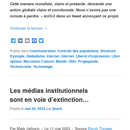
Cette menace mondiale, claire et présente, demande une
action globale claire et coordonnée. Nous n’avons pas une
minute à perdre, »
écrit-il dans un tweet annonçant ce projet.
Continuer la lecture
→
Telegram
VK
Email
Facebook
Twitter
Publié dans
Communication
,
Contrôle des populations
,
Dictature
,
Dystopie
,
Globalisme
,
Internet
,
Internet
,
Liberté d'expression
,
Libre
opinion
,
Marxisme Culturel
,
Monde
,
ONU
,
Propagande
,
Technocratie
,
Technologie
Les médias institutionnels
sont en voie d’extinction…
Publié le
mai 29, 2023
par
jmarti
Par Mark Jeftovic − Le 11 mai 2023 − Source
Bomb Thrower