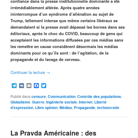
confiance dans la presse institutionnelle dominante a été
irrémédiablement altérée. Après quatre années
ininterrompue d’un syndrome d’aliénation au sujet de
Trump, tellement intense que même certains libéraux se
demandaient si la presse avait dépassé les bornes dans ses
éditoriaux, après le choc du COVID, beaucoup de gens qui
acceptaient les informations diffusées par ces médias sans
les remettre en cause considèrent désormais les médias
dominants pour ce qu’ils sont : de l’agitation, de la
propagande et du lavage de cerveau.
Continuer la lecture
→
Telegram
VK
Email
Facebook
Twitter
Publié dans
censure
,
Communication
,
Contrôle des populations
,
Globalisme
,
Guerre
,
Ingénierie sociale
,
Internet
,
Liberté
d'expression
,
Libre opinion
,
Médias
,
Propagande
,
technocratie
La Pravda Américaine : des