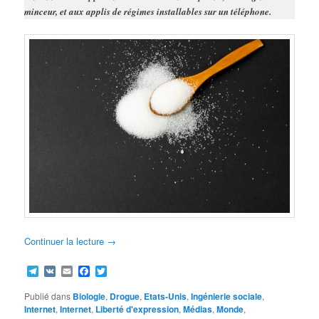
minceur, et aux applis de régimes installables sur un téléphone.
Continuer la lecture
→
Telegram
VK
Email
Facebook
Twitter
Publié dans
Biologie
,
Drogue
,
Etats-Unis
,
Ingénierie sociale
,
Internet
,
Internet
,
Liberté d'expression
,
Médias
,
Monde
,