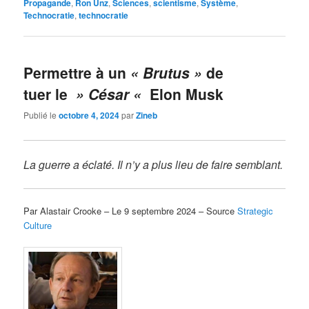
Propagande
,
Ron Unz
,
Sciences
,
scientisme
,
Système
,
Technocratie
,
technocratie
Permettre à un
« Brutus »
de
tuer le
» César «
Elon Musk
Publié le
octobre 4, 2024
par
Zineb
La guerre a éclaté.
Il n’y a plus lieu de faire semblant.
Par Alastair Crooke – Le 9 septembre 2024 – Source
Strategic
Culture