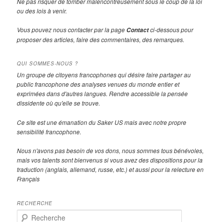
Ne pas risquer de tomber malencontreusement sous le coup de la loi
ou des lois à venir.
Vous pouvez nous contacter par la page
ci-dessous pour
Contact
proposer des articles, faire des commentaires, des remarques.
QUI SOMMES-NOUS ?
Un groupe de citoyens francophones qui désire faire partager au
public francophone des analyses venues du monde entier et
exprimées dans d'autres langues. Rendre accessible la pensée
dissidente où qu'elle se trouve.
Ce site est une émanation du Saker US mais avec notre propre
sensibilité francophone.
Nous n'avons pas besoin de vos dons, nous sommes tous bénévoles,
mais vos talents sont bienvenus si vous avez des dispositions pour la
traduction (anglais, allemand, russe, etc.) et aussi pour la relecture en
Français
RECHERCHE
R