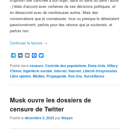
d’opinion très tranchée à son sujet, dans un sens ou dans l’autre
; j’étais d’accord avec certaines de ses décisions politiques, et
en désaccord avec de nombreuses autres. Mais des
conservateurs que je connaissais, tous ou presque le détestaient
passionnément, parfois pour des raisons que je soutenais, et
parfois non.
Continuer la lecture
→
Telegram
VK
Email
Facebook
Twitter
Publié dans
censure
,
Contrôle des populations
,
Etats-Unis
,
Hillary
Clinton
,
Ingénierie sociale
,
Internet
,
Internet
,
Liberté d'expression
,
Libre opinion
,
Médias
,
Propagande
,
Ron Unz
,
Surveillance
Musk ouvre les dossiers de
censure de Twitter
Publié le
décembre 5, 2022
par
Wayan