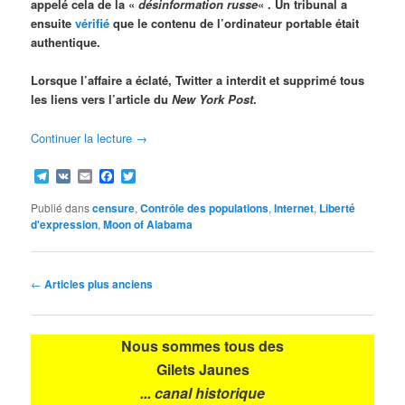
appelé cela de la «
désinformation russe
« . Un tribunal a
ensuite
vérifié
que le contenu de l’ordinateur portable était
authentique.
Lorsque l’affaire a éclaté, Twitter a interdit et supprimé tous
les liens vers l’article du
New York Post
.
Continuer la lecture
→
Telegram
VK
Email
Facebook
Twitter
Publié dans
censure
,
Contrôle des populations
,
Internet
,
Liberté
d'expression
,
Moon of Alabama
Navigation
←
Articles plus anciens
des
articles
Nous sommes tous des
Gilets Jaunes
... canal historique