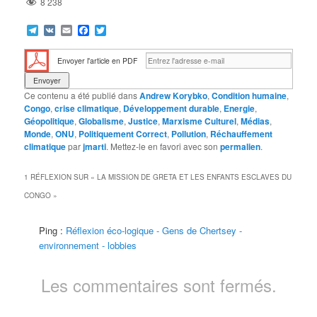
8 238
Telegram
VK
Email
Facebook
Twitter
Envoyer l'article en PDF
Ce contenu a été publié dans
Andrew Korybko
,
Condition humaine
,
Congo
,
crise climatique
,
Développement durable
,
Energie
,
Géopolitique
,
Globalisme
,
Justice
,
Marxisme Culturel
,
Médias
,
Monde
,
ONU
,
Politiquement Correct
,
Pollution
,
Réchauffement
climatique
par
jmarti
. Mettez-le en favori avec son
permalien
.
1 RÉFLEXION SUR «
LA MISSION DE GRETA ET LES ENFANTS ESCLAVES DU
CONGO
»
Ping :
Réflexion éco-logique - Gens de Chertsey -
environnement - lobbies
Les commentaires sont fermés.