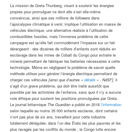
La mission de Greta Thunberg, visant à soutenir les énergies
propres pour promulguer ce dont elle s’est elle-même
convaincue, ainsi que ses millions de
followers
dans
l’apocalypse climatique à venir, implique l’utilisation en masse de
véhicules électrique, une alternative réaliste à l’utilisation de
combustibles fossiles, mais l’immense problème de cette
campagne est qu’elle fait commodément l’impasse sur un fait
dérangeant : des dizaines de milliers d’enfants sont réduits en
esclavage dans les mines de Cobalt du Congo pour extraire le
minerai permettant de fabriquer les batteries nécessaires à cette
technologie. Même en négligeant le problème de savoir quelle
méthode utiliser pour générer l’énergie électrique permettant de
charger ces véhicules
[ainsi que d’autres «
détails
» , NdSF]
, il
s’agit d’un grave problème, qui doit être traité aussitôt que
possible par les activistes de l’enfance, sans quoi il n’y a aucune
voie éthique pour soutenir les positions promulguées par Greta.
Le journal britannique
The Guardian
a publié en 2018
l’information
selon laquelle au moins 35 000 enfants esclaves, dont certains
n’ont pas plus de six ans, travaillent pour cette industrie
totalement dérégulée, dans l’un des États les plus pauvres et les
plus ravagés par les conflits du monde ; le Congo lutte encore