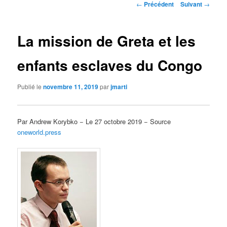
Navigation
←
Précédent
Suivant
→
des
articles
La mission de Greta et les
enfants esclaves du Congo
Publié le
novembre 11, 2019
par
jmarti
Par Andrew Korybko − Le 27 octobre 2019 − Source
oneworld.press