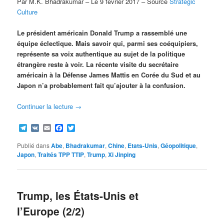
Par M.K. Bhadrakumar – Le 9 février 2017 – Source
Strategic
Culture
Le président américain Donald Trump a rassemblé une
équipe éclectique. Mais savoir qui, parmi ses coéquipiers,
représente sa voix authentique au sujet de la politique
étrangère reste à voir. La récente visite du secrétaire
américain à la Défense James Mattis en Corée du Sud et au
Japon n’a probablement fait qu’ajouter à la confusion.
Continuer la lecture
→
Telegram
VK
Email
Facebook
Twitter
Publié dans
Abe
,
Bhadrakumar
,
Chine
,
Etats-Unis
,
Géopolitique
,
Japon
,
Traités TPP TTIP
,
Trump
,
Xi Jinping
Trump, les États-Unis et
l’Europe (2/2)