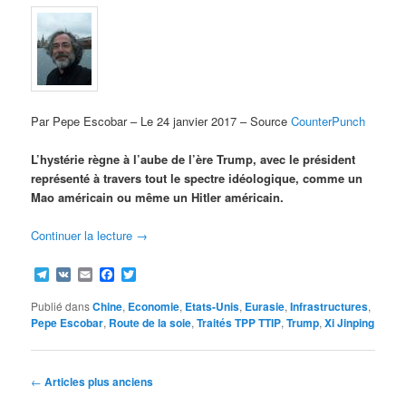
Par Pepe Escobar – Le 24 janvier 2017 – Source
CounterPunch
L’hystérie règne à l’aube de l’ère Trump, avec le président
représenté à travers tout le spectre idéologique, comme un
Mao américain ou même un Hitler américain.
Continuer la lecture
→
Telegram
VK
Email
Facebook
Twitter
Publié dans
Chine
,
Economie
,
Etats-Unis
,
Eurasie
,
Infrastructures
,
Pepe Escobar
,
Route de la soie
,
Traités TPP TTIP
,
Trump
,
Xi Jinping
Navigation
←
Articles plus anciens
des