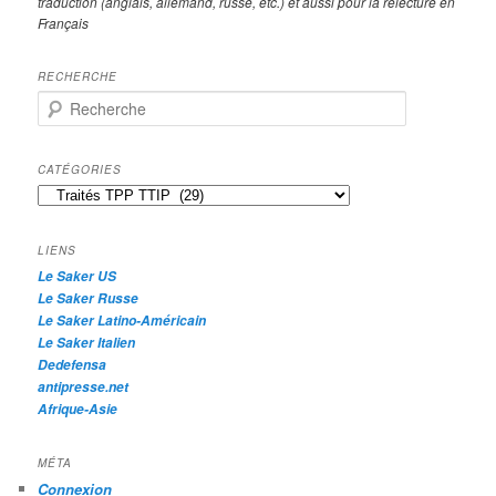
traduction (anglais, allemand, russe, etc.) et aussi pour la relecture en
Français
RECHERCHE
R
e
c
h
CATÉGORIES
e
Catégories
r
c
h
LIENS
e
Le Saker US
Le Saker Russe
Le Saker Latino-Américain
Le Saker Italien
Dedefensa
antipresse.net
Afrique-Asie
MÉTA
Connexion