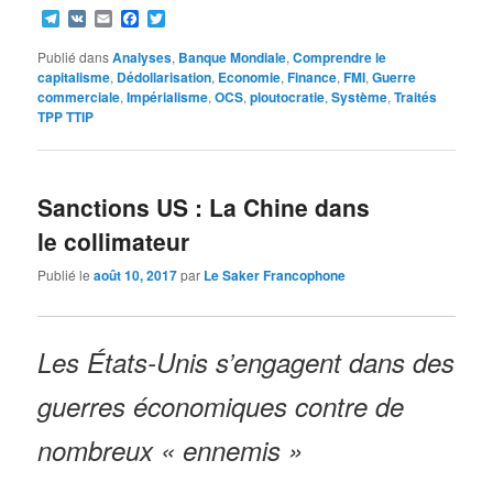
Telegram
VK
Email
Facebook
Twitter
Publié dans
Analyses
,
Banque Mondiale
,
Comprendre le
capitalisme
,
Dédollarisation
,
Economie
,
Finance
,
FMI
,
Guerre
commerciale
,
Impérialisme
,
OCS
,
ploutocratie
,
Système
,
Traités
TPP TTIP
Sanctions US : La Chine dans
le collimateur
Publié le
août 10, 2017
par
Le Saker Francophone
Les États-Unis s’engagent dans des
guerres économiques contre de
nombreux « ennemis »