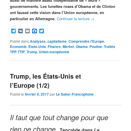
aussi de manière assez indépendante de
« leurs »
gouvernements. Les lunettes roses d’Obama et de Clinton
ont faussé cette vision dans l’Union européenne, en
particulier en Allemagne.
Continuer la lecture
→
Telegram
VK
Email
Facebook
Twitter
Publié dans
Analyses
,
capitalisme
,
Comprendre l'Europe
,
Economie
,
Etats-Unis
,
Finance
,
Merkel
,
Obama
,
Poutine
,
Traités
TPP TTIP
,
Trump
,
Union européenne
Trump, les États-Unis et
l’Europe (1/2)
Publié le
février 9, 2017
par
Le Saker Francophone
Il faut que tout change pour que
rien ne change.
Tancrède dans
Le