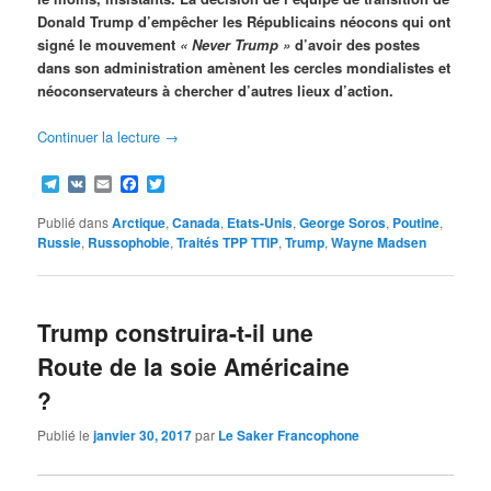
Donald Trump d’empêcher les Républicains néocons qui ont
signé le mouvement
« Never Trump »
d’avoir des postes
dans son administration amènent les cercles mondialistes et
néoconservateurs à chercher d’autres lieux d’action.
Continuer la lecture
→
Telegram
VK
Email
Facebook
Twitter
Publié dans
Arctique
,
Canada
,
Etats-Unis
,
George Soros
,
Poutine
,
Russie
,
Russophobie
,
Traités TPP TTIP
,
Trump
,
Wayne Madsen
Trump construira-t-il une
Route de la soie Américaine
?
Publié le
janvier 30, 2017
par
Le Saker Francophone