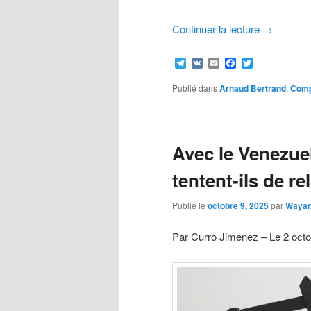
Continuer la lecture
→
Telegram
VK
Email
Facebook
Twitter
Publié dans
Arnaud Bertrand
,
Comp
Avec le Venezuela
tentent-ils de re
Publié le
octobre 9, 2025
par
Waya
Par Curro Jimenez – Le 2 oct