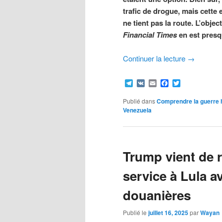
trafic de drogue, mais cett
ne tient pas la route. L’obje
Financial Times
en est presq
Continuer la lecture
→
Telegram
VK
Email
Facebook
Twitter
Publié dans
Comprendre la guerre 
Venezuela
Trump vient de
service à Lula 
douanières
Publié le
juillet 16, 2025
par
Wayan