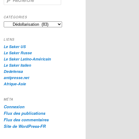
e
c
h
CATÉGORIES
e
Catégories
r
c
h
LIENS
e
Le Saker US
Le Saker Russe
Le Saker Latino-Américain
Le Saker Italien
Dedefensa
antipresse.net
Afrique-Asie
MÉTA
Connexion
Flux des publications
Flux des commentaires
Site de WordPress-FR