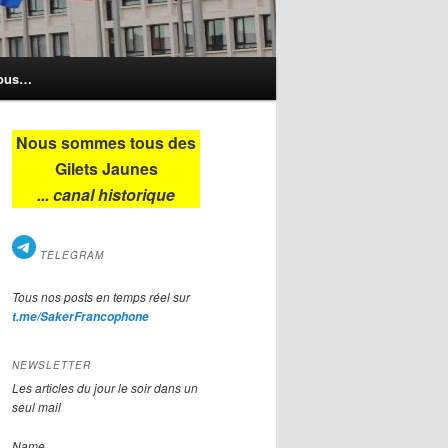
nous…
Nous sommes tous des
Gilets Jaunes
... canal historique
TELEGRAM
Tous nos posts en temps réel sur
t.me/SakerFrancophone
NEWSLETTER
Les articles du jour le soir dans un
seul mail
Name