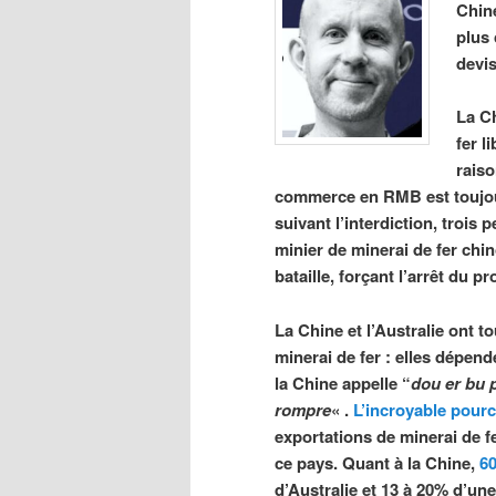
Chine
plus 
devis
La C
fer l
raiso
commerce en RMB est toujour
suivant l’interdiction, troi
minier de minerai de fer chino
bataille, forçant l’arrêt du pro
La Chine et l’Australie ont t
minerai de fer : elles dépen
la Chine appelle “
dou er bu 
rompre
« .
L’incroyable pour
exportations de minerai de f
ce pays. Quant à la Chine,
60
d’Australie et 13 à 20% d’une