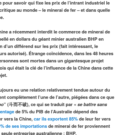
 pour savoir qui fixe les prix de l’intrant industriel le
critique au monde – le minerai de fer – et dans quelle
e.
hine a récemment interdit le commerce de minerai de
ibellé en dollars du géant minier australien BHP en
n d’un différend sur les prix (fait intéressant, le
s autorisé). Étrange coïncidence, dans les 48 heures
s personnes sont mortes dans un gigantesque projet
is qui était la clé de l’influence de la Chine dans cette
jet.
oujours eu une relation relativement tendue autour du
dent complètement l’une de l’autre, piégées dans ce que
po
” (斗而不破), ce qui se traduit par «
se battre sans
centage
de 5% du PIB de l’Australie dépend des
er vers la Chine,
car ils exportent 85%
de leur fer vers
% de ses importations
de minerai de fer proviennent
 seule entreprise australienne : BHP.