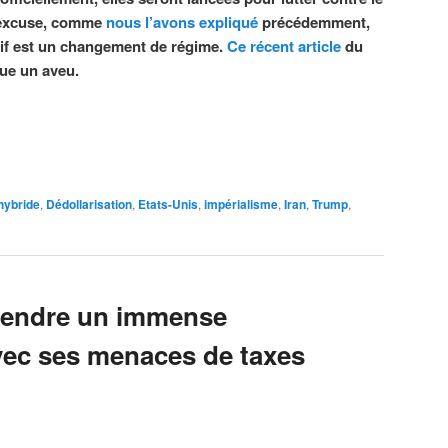
e excuse, comme
nous l’avons expliqué
précédemment,
ctif est un changement de régime.
Ce récent article
du
ue un aveu.
hybride
,
Dédollarisation
,
Etats-Unis
,
impérialisme
,
Iran
,
Trump
,
 rendre un immense
avec ses menaces de taxes