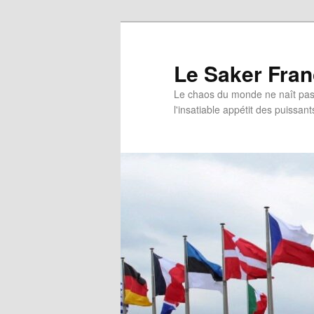
Aller
Aller
au
au
contenu
contenu
Le Saker Fra
principal
secondaire
Le chaos du monde ne naît pas 
l'insatiable appétit des puissant