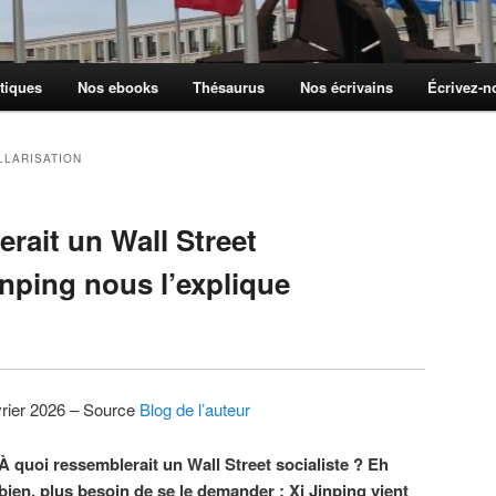
tiques
Nos ebooks
Thésaurus
Nos écrivains
Écrivez-
LLARISATION
rait un Wall Street
Jinping nous l’explique
vrier 2026 – Source
Blog de l’auteur
À quoi ressemblerait un Wall Street socialiste ? Eh
bien, plus besoin de se le demander ; Xi Jinping vient