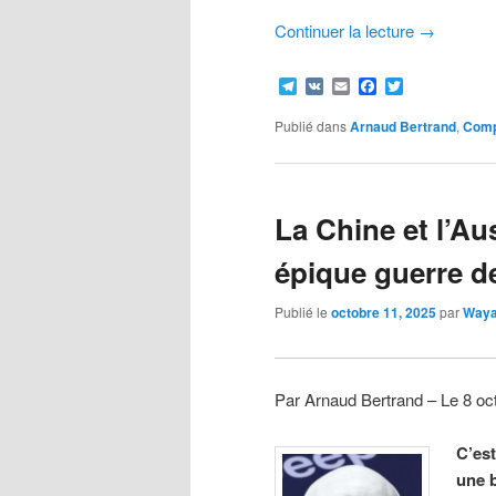
Continuer la lecture
→
Telegram
VK
Email
Facebook
Twitter
Publié dans
Arnaud Bertrand
,
Comp
La Chine et l’Aus
épique guerre d
Publié le
octobre 11, 2025
par
Way
Par Arnaud Bertrand – Le 8 o
C’est
une b