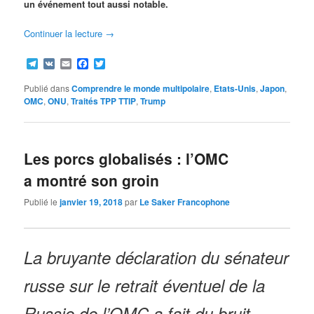
un événement tout aussi notable.
Continuer la lecture
→
Telegram
VK
Email
Facebook
Twitter
Publié dans
Comprendre le monde multipolaire
,
Etats-Unis
,
Japon
,
OMC
,
ONU
,
Traités TPP TTIP
,
Trump
Les porcs globalisés : l’OMC
a montré son groin
Publié le
janvier 19, 2018
par
Le Saker Francophone
La bruyante déclaration du sénateur
russe sur le retrait éventuel de la
Russie de l’OMC a fait du bruit