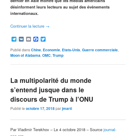
dernier en Asie montre que les médias américains
désinforment leurs lecteurs au sujet des événements
internationaux.
Continuer la lecture
→
Telegram
VK
Email
Facebook
Twitter
Publié dans
Chine
,
Economie
,
Etats-Unis
,
Guerre commerciale
,
Moon of Alabama
,
OMC
,
Trump
La multipolarité du monde
s’entend jusque dans le
discours de Trump à l’ONU
Publié le
octobre 17, 2018
par
jmarti
Par Vladimir Terekhov – Le 4 octobre 2018 – Source
journal-
neo.org