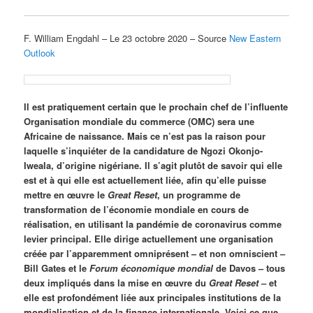
F. William Engdahl – Le 23 octobre 2020 – Source
New Eastern
Outlook
Il est pratiquement certain que le prochain chef de l’influente
Organisation mondiale du commerce (OMC) sera une
Africaine de naissance. Mais ce n’est pas la raison pour
laquelle s’inquiéter de la candidature de Ngozi Okonjo-
Iweala, d’origine nigériane. Il s’agit plutôt de savoir qui elle
est et à qui elle est actuellement liée, afin qu’elle puisse
mettre en œuvre le
Great Reset
, un programme de
transformation de l’économie mondiale en cours de
réalisation, en utilisant la pandémie de coronavirus comme
levier principal. Elle dirige actuellement une organisation
créée par l’apparemment omniprésent – et non omniscient –
Bill Gates et le
Forum économique mondial
de Davos – tous
deux impliqués dans la mise en œuvre du
Great Reset
– et
elle est profondément liée aux principales institutions de la
mondialisation et de la finance internationale. Voici ce que