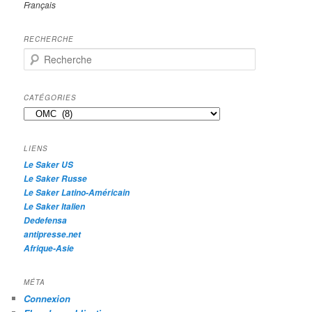
Français
RECHERCHE
R
e
c
h
CATÉGORIES
e
Catégories
r
c
h
LIENS
e
Le Saker US
Le Saker Russe
Le Saker Latino-Américain
Le Saker Italien
Dedefensa
antipresse.net
Afrique-Asie
MÉTA
Connexion