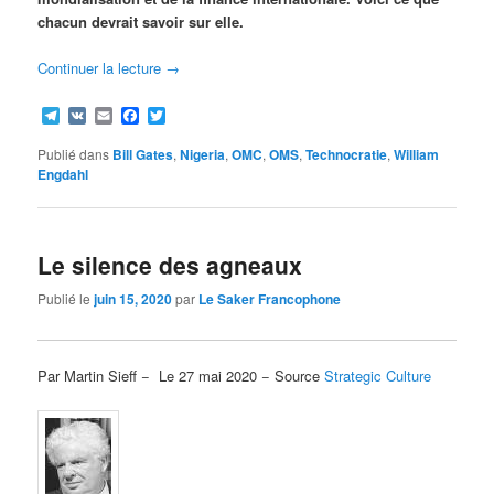
chacun devrait savoir sur elle.
Continuer la lecture
→
Telegram
VK
Email
Facebook
Twitter
Publié dans
Bill Gates
,
Nigeria
,
OMC
,
OMS
,
Technocratie
,
William
Engdahl
Le silence des agneaux
Publié le
juin 15, 2020
par
Le Saker Francophone
Par Martin Sieff − Le 27 mai 2020 − Source
Strategic Culture