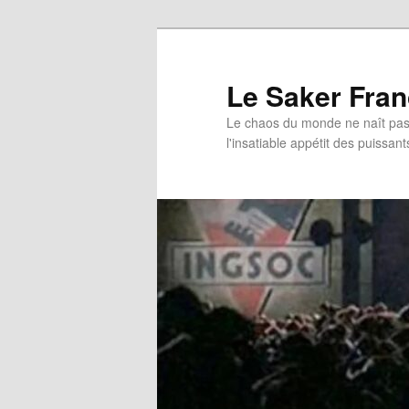
Aller
Aller
au
au
contenu
contenu
Le Saker Fra
principal
secondaire
Le chaos du monde ne naît pas 
l'insatiable appétit des puissant