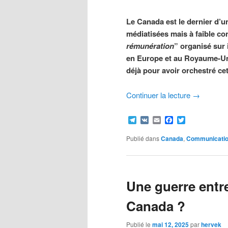
Le Canada est le dernier d’u
médiatisées mais à faible c
rémunération
” organisé sur 
en Europe et au Royaume-Un
déjà pour avoir orchestré cet
Continuer la lecture
→
Telegram
VK
Email
Facebook
Twitter
Publié dans
Canada
,
Communicati
Une guerre entre
Canada ?
Publié le
mai 12, 2025
par
hervek