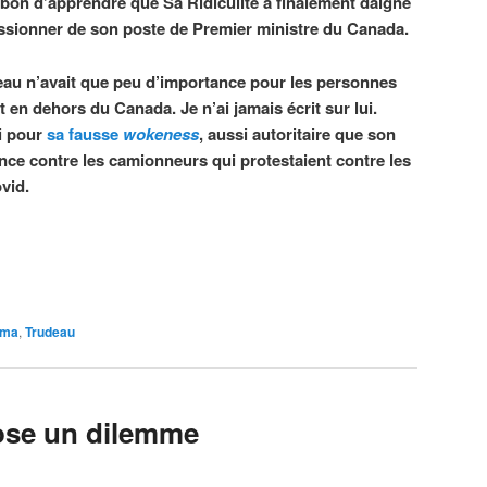
t bon d’apprendre que Sa Ridiculité a finalement daigné
ssionner de son poste de Premier ministre du Canada.
au n’avait que peu d’importance pour les personnes
t en dehors du Canada. Je n’ai jamais écrit sur lui.
ui pour
sa fausse
wokeness
, aussi autoritaire que son
ce contre les camionneurs qui protestaient contre les
vid.
ama
,
Trudeau
 pose un dilemme