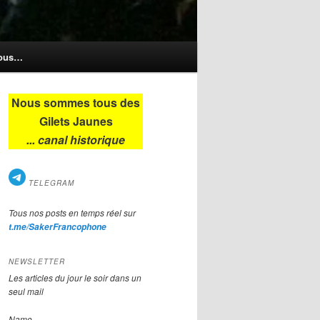
nous…
Nous sommes tous des
Gilets Jaunes
... canal historique
TELEGRAM
Tous nos posts en temps réel sur
t.me/SakerFrancophone
NEWSLETTER
Les articles du jour le soir dans un
seul mail
Name