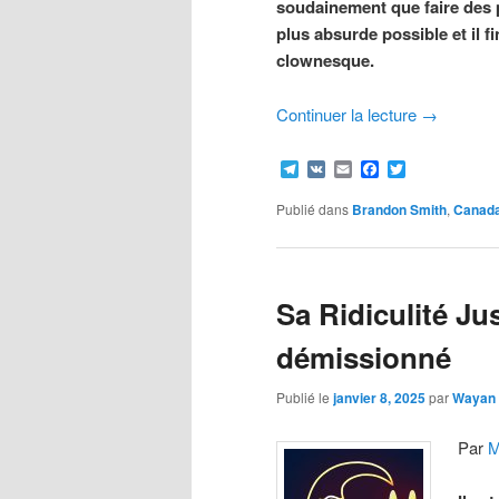
soudainement que faire des pré
plus absurde possible et il f
clownesque.
Continuer la lecture
→
Telegram
VK
Email
Facebook
Twitter
Publié dans
Brandon Smith
,
Canad
Sa Ridiculité Ju
démissionné
Publié le
janvier 8, 2025
par
Wayan
Par
M