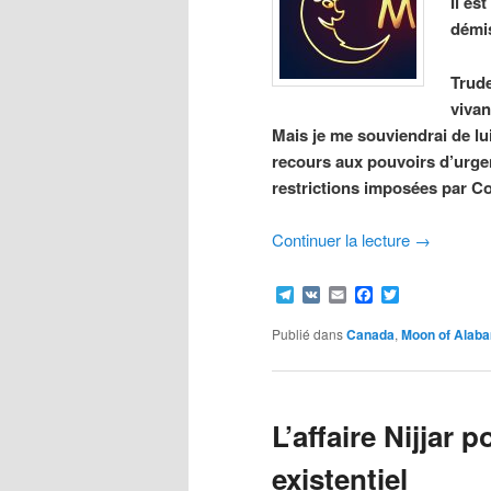
Il es
démi
Trude
vivan
Mais je me souviendrai de l
recours aux pouvoirs d’urgen
restrictions imposées par Co
Continuer la lecture
→
Telegram
VK
Email
Facebook
Twitter
Publié dans
Canada
,
Moon of Alab
L’affaire Nijjar
existentiel