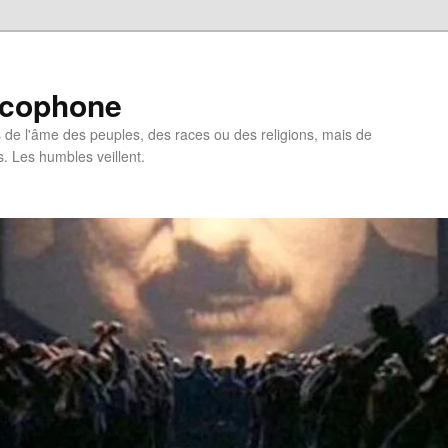
ncophone
de l'âme des peuples, des races ou des religions, mais de
s. Les humbles veillent.