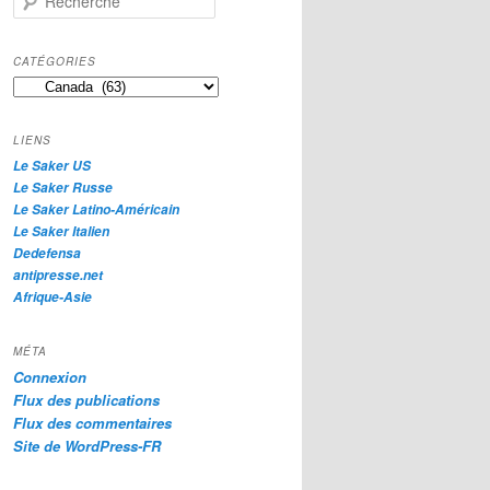
e
c
h
CATÉGORIES
e
Catégories
r
c
h
LIENS
e
Le Saker US
Le Saker Russe
Le Saker Latino-Américain
Le Saker Italien
Dedefensa
antipresse.net
Afrique-Asie
MÉTA
Connexion
Flux des publications
Flux des commentaires
Site de WordPress-FR