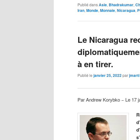
Publié dans
Asie
,
Bhadrakumar
,
Ch
Iran
,
Monde
,
Monnaie
,
Nicaragua
,
P
Le Nicaragua re
diplomatiqueme
à en tirer.
Publié le
janvier 25, 2022
par
jmarti
Par Andrew Korybko − Le 17 j
R
d
d
s