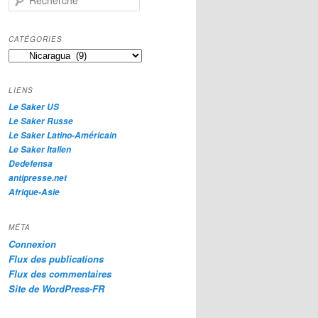
e
c
h
CATÉGORIES
e
Catégories
r
c
h
LIENS
e
Le Saker US
Le Saker Russe
Le Saker Latino-Américain
Le Saker Italien
Dedefensa
antipresse.net
Afrique-Asie
MÉTA
Connexion
Flux des publications
Flux des commentaires
Site de WordPress-FR