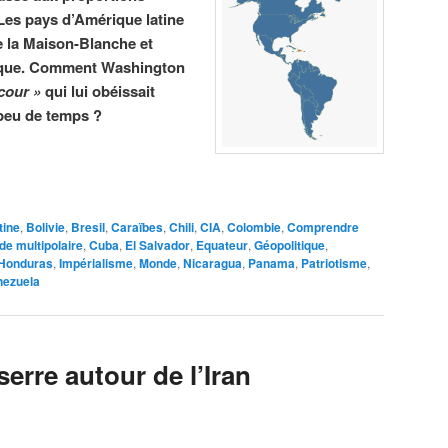
Les pays d’Amérique latine
e la Maison-Blanche et
tique. Comment Washington
-cour »
qui lui obéissait
 peu de temps ?
tine
,
Bolivie
,
Bresil
,
Caraïbes
,
Chili
,
CIA
,
Colombie
,
Comprendre
e multipolaire
,
Cuba
,
El Salvador
,
Equateur
,
Géopolitique
,
Honduras
,
Impérialisme
,
Monde
,
Nicaragua
,
Panama
,
Patriotisme
,
nezuela
erre autour de l’Iran