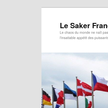
Aller
Aller
au
au
contenu
contenu
Le Saker Fra
principal
secondaire
Le chaos du monde ne naît pas 
l'insatiable appétit des puissant