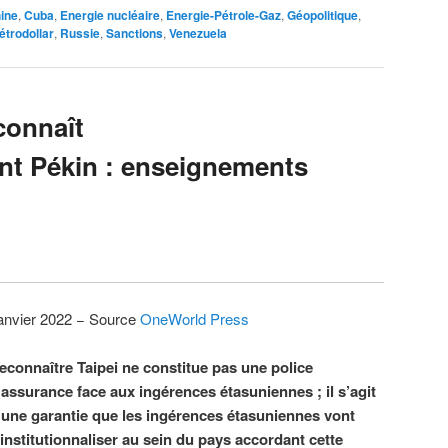
ine
,
Cuba
,
Energie nucléaire
,
Energie-Pétrole-Gaz
,
Géopolitique
,
étrodollar
,
Russie
,
Sanctions
,
Venezuela
connaît
nt Pékin : enseignements
anvier 2022 − Source
OneWorld Press
econnaître Taipei ne constitue pas une police
’assurance face aux ingérences étasuniennes ; il s’agit
’une garantie que les ingérences étasuniennes vont
’institutionnaliser au sein du pays accordant cette