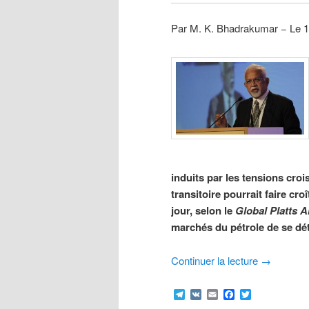
Par M. K. Bhadrakumar − Le 1
induits par les tensions cro
transitoire pourrait faire cro
jour, selon le
Global Platts A
marchés du pétrole de se dét
Continuer la lecture
→
Telegram
VK
Email
Facebook
Twitter