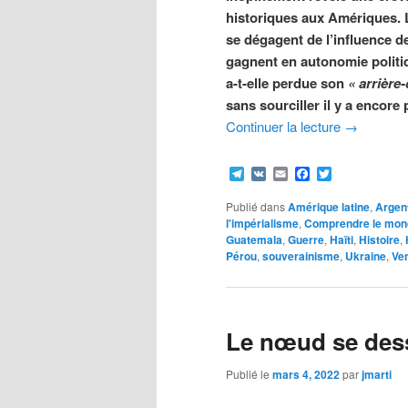
historiques aux Amériques. 
se dégagent de l’influence d
gagnent en autonomie poli
a-t-elle perdue son
« arrière
sans sourciller il y a encore
Continuer la lecture
→
Telegram
VK
Email
Facebook
Twitter
Publié dans
Amérique latine
,
Argen
l'impérialisme
,
Comprendre le mond
Guatemala
,
Guerre
,
Haïti
,
Histoire
,
Pérou
,
souverainisme
,
Ukraine
,
Ve
Le nœud se dess
Publié le
mars 4, 2022
par
jmarti