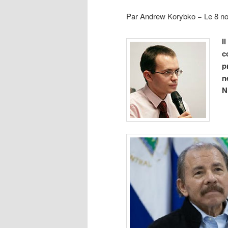
Par Andrew Korybko − Le 8 n
I
c
p
n
N