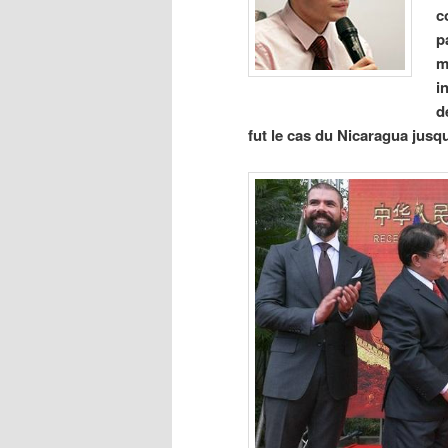
c
p
m
i
d
fut le cas du Nicaragua jusqu’