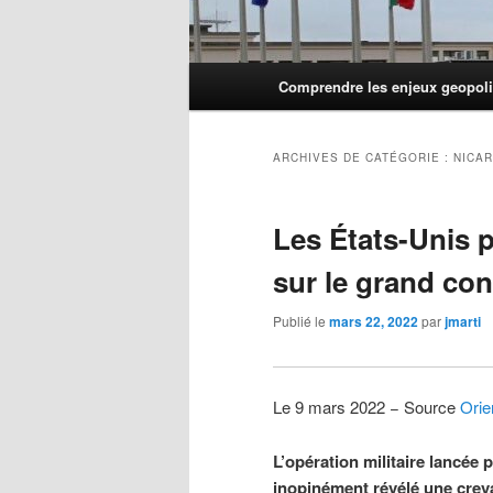
Menu
Comprendre les enjeux geopoli
principal
ARCHIVES DE CATÉGORIE :
NICA
Les États-Unis 
sur le grand con
Publié le
mars 22, 2022
par
jmarti
Le 9 mars 2022 − Source
Orie
L’opération militaire lancée 
inopinément révélé une crev