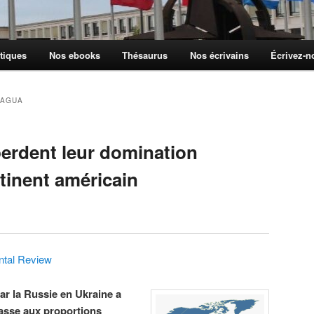
tiques
Nos ebooks
Thésaurus
Nos écrivains
Écrivez-
RAGUA
perdent leur domination
tinent américain
ntal Review
par la Russie en Ukraine a
asse aux proportions