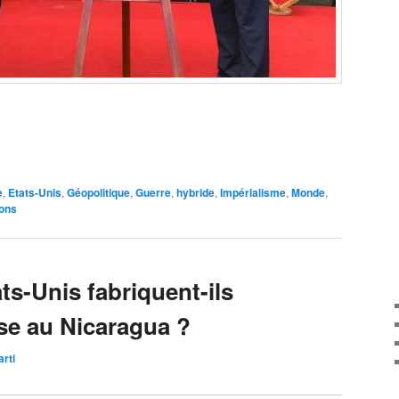
e
,
Etats-Unis
,
Géopolitique
,
Guerre
,
hybride
,
Impérialisme
,
Monde
,
ons
ts-Unis fabriquent-ils
ise au Nicaragua ?
arti