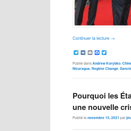
Continuer la lecture
→
Telegram
VK
Email
Facebook
Twitter
Publié dans
Andrew Korybko
,
Chin
Nicaragua
,
Regime Change
,
Sancti
Pourquoi les Éta
une nouvelle cr
Publié le
novembre 15, 2021
par
jm