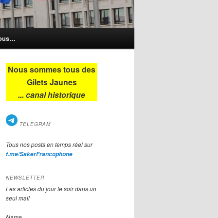
nous…
Nous sommes tous des
Gilets Jaunes
... canal historique
TELEGRAM
Tous nos posts en temps réel sur
t.me/SakerFrancophone
NEWSLETTER
Les articles du jour le soir dans un
seul mail
Name