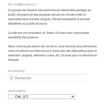
QUI SOMMES-NOUS ?
Un groupe de citoyens francophones qui désire faire partager au
public francophone des analyses venues du monde entier et
exprimées dans d'autres langues. Rendre accessible la pensée
dissidente où qu'elle se trouve.
Ce site est une émanation du Saker US mais avec notre propre
sensibilité francophone.
Nous n'avons pas besoin de vos dons, nous sommes tous bénévoles,
mais vos talents sont bienvenus si vous avez des dispositions pour la
traduction (anglais, allemand, russe, etc.) et aussi pour la relecture en
Français
RECHERCHE
R
e
c
h
CATÉGORIES
e
Catégories
r
c