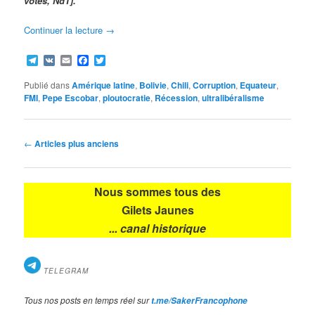
votes, NdT].
Continuer la lecture
→
Telegram
VK
Email
Facebook
Twitter
Publié dans
Amérique latine
,
Bolivie
,
Chili
,
Corruption
,
Equateur
,
FMI
,
Pepe Escobar
,
ploutocratie
,
Récession
,
ultralibéralisme
Navigation
←
Articles plus anciens
des
articles
Nous sommes tous des
Gilets Jaunes
... canal historique
TELEGRAM
Tous nos posts en temps réel sur
t.me/SakerFrancophone