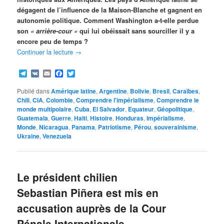
dégagent de l’influence de la Maison-Blanche et gagnent en
autonomie politique. Comment Washington a-t-elle perdue
son
« arrière-cour »
qui lui obéissait sans sourciller il y a
encore peu de temps ?
Continuer la lecture
→
Telegram
VK
Email
Facebook
Twitter
Publié dans
Amérique latine
,
Argentine
,
Bolivie
,
Bresil
,
Caraïbes
,
Chili
,
CIA
,
Colombie
,
Comprendre l'impérialisme
,
Comprendre le
monde multipolaire
,
Cuba
,
El Salvador
,
Equateur
,
Géopolitique
,
Guatemala
,
Guerre
,
Haïti
,
Histoire
,
Honduras
,
Impérialisme
,
Monde
,
Nicaragua
,
Panama
,
Patriotisme
,
Pérou
,
souverainisme
,
Ukraine
,
Venezuela
Le président chilien
Sebastian Piñera est mis en
accusation auprès de la Cour
Pénale Internationale