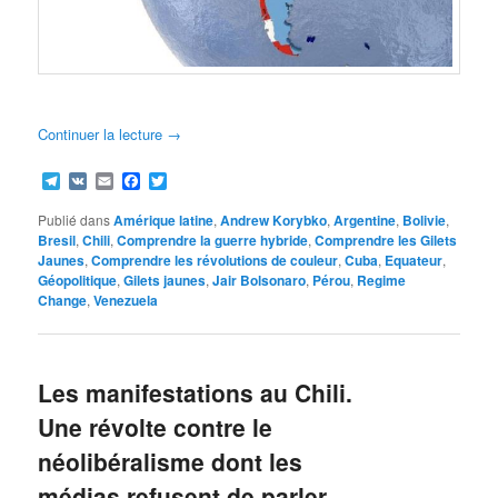
Continuer la lecture
→
Telegram
VK
Email
Facebook
Twitter
Publié dans
Amérique latine
,
Andrew Korybko
,
Argentine
,
Bolivie
,
Bresil
,
Chili
,
Comprendre la guerre hybride
,
Comprendre les Gilets
Jaunes
,
Comprendre les révolutions de couleur
,
Cuba
,
Equateur
,
Géopolitique
,
Gilets jaunes
,
Jair Bolsonaro
,
Pérou
,
Regime
Change
,
Venezuela
Les manifestations au Chili.
Une révolte contre le
néolibéralisme dont les
médias refusent de parler.