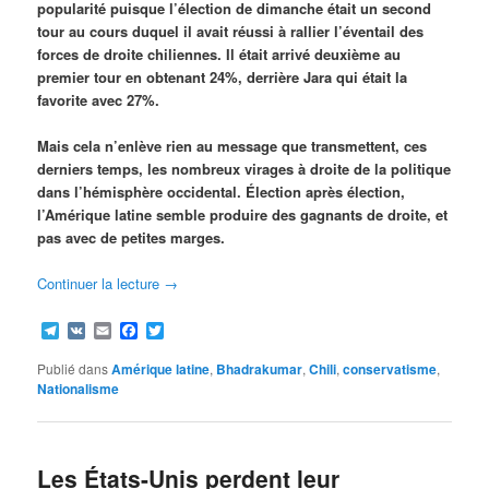
popularité puisque l’élection de dimanche était un second
tour au cours duquel il avait réussi à rallier l’éventail des
forces de droite chiliennes. Il était arrivé deuxième au
premier tour en obtenant 24%, derrière Jara qui était la
favorite avec 27%.
Mais cela n’enlève rien au message que transmettent, ces
derniers temps, les nombreux virages à droite de la politique
dans l’hémisphère occidental. Élection après élection,
l’Amérique latine semble produire des gagnants de droite, et
pas avec de petites marges.
Continuer la lecture
→
Telegram
VK
Email
Facebook
Twitter
Publié dans
Amérique latine
,
Bhadrakumar
,
Chili
,
conservatisme
,
Nationalisme
Les États-Unis perdent leur