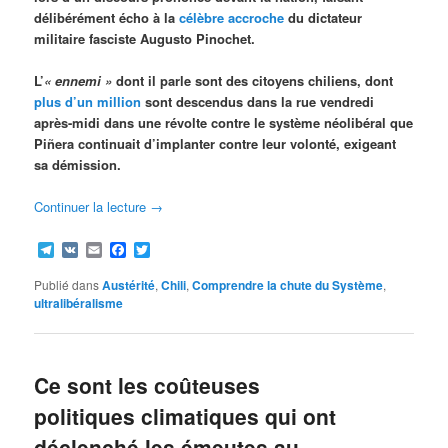
délibérément écho à la
célèbre accroche
du dictateur
militaire fasciste Augusto Pinochet.
L’
« ennemi »
dont il parle sont des citoyens chiliens, dont
plus d’un million
sont descendus dans la rue vendredi
après-midi dans une révolte contre le système néolibéral que
Piñera continuait d’implanter contre leur volonté, exigeant
sa démission.
Continuer la lecture
→
Telegram
VK
Email
Facebook
Twitter
Publié dans
Austérité
,
Chili
,
Comprendre la chute du Système
,
ultralibéralisme
Ce sont les coûteuses
politiques climatiques qui ont
déclenché les émeutes au