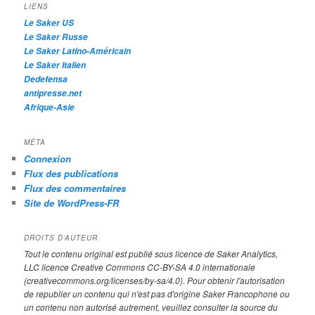
h
LIENS
e
Le Saker US
Le Saker Russe
Le Saker Latino-Américain
Le Saker Italien
Dedefensa
antipresse.net
Afrique-Asie
MÉTA
Connexion
Flux des publications
Flux des commentaires
Site de WordPress-FR
DROITS D’AUTEUR
Tout le contenu original est publié sous licence de Saker Analytics,
LLC licence Creative Commons CC-BY-SA 4.0 internationale
(creativecommons.org/licenses/by-sa/4.0). Pour obtenir l'autorisation
de republier un contenu qui n'est pas d'origine Saker Francophone ou
un contenu non autorisé autrement, veuillez consulter la source du