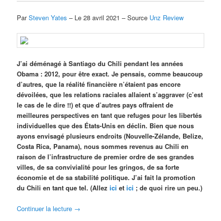
Par
Steven Yates
– Le 28 avril 2021 – Source
Unz Review
J’ai déménagé à Santiago du Chili pendant les années
Obama : 2012, pour être exact. Je pensais, comme beaucoup
d’autres, que la réalité financière n’étaient pas encore
dévoilées, que les relations raciales allaient s’aggraver (c’est
le cas de le dire !!) et que d’autres pays offraient de
meilleures perspectives en tant que refuges pour les libertés
individuelles que des États-Unis en déclin. Bien que nous
ayons envisagé plusieurs endroits (Nouvelle-Zélande, Belize,
Costa Rica, Panama), nous sommes revenus au Chili en
raison de l’infrastructure de premier ordre de ses grandes
villes, de sa convivialité pour les gringos, de sa forte
économie et de sa stabilité politique. J’ai fait la promotion
du Chili en tant que tel. (Allez
ici
et
ici
; de quoi rire un peu.)
Continuer la lecture
→