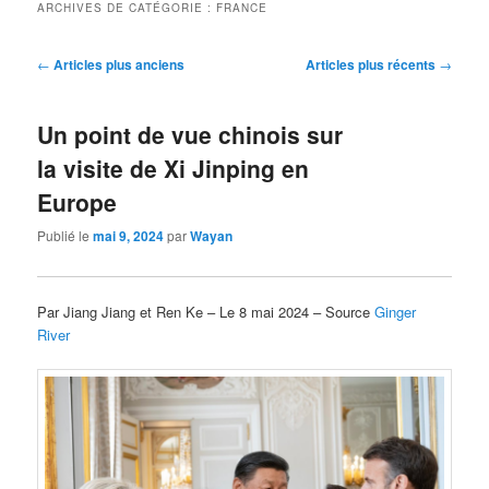
ARCHIVES DE CATÉGORIE :
FRANCE
Navigation
←
Articles plus anciens
Articles plus récents
→
des
articles
Un point de vue chinois sur
la visite de Xi Jinping en
Europe
Publié le
mai 9, 2024
par
Wayan
Par Jiang Jiang et Ren Ke – Le 8 mai 2024 – Source
Ginger
River