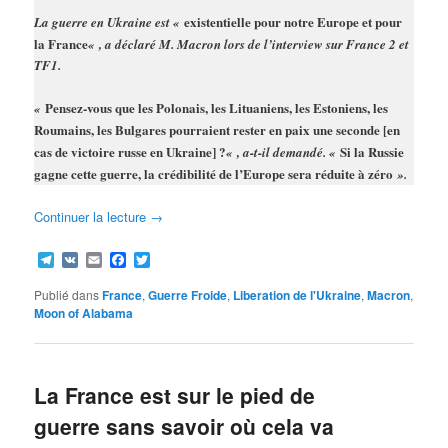
existentielle pour notre Europe et pour
La guerre en Ukraine est «
la France
« , a déclaré M. Macron lors de l’interview sur France 2 et
TF1.
Pensez-vous que les Polonais, les Lituaniens, les Estoniens, les
«
Roumains, les Bulgares pourraient rester en paix une seconde [en
cas de victoire russe en Ukraine] ?
Si la Russie
« , a-t-il demandé. «
gagne cette guerre, la crédibilité de l’Europe sera réduite à zéro
».
Continuer la lecture
→
Telegram
VK
Email
Facebook
Twitter
Publié dans
France
,
Guerre Froide
,
Liberation de l'Ukraine
,
Macron
,
Moon of Alabama
La France est sur le pied de
guerre sans savoir où cela va