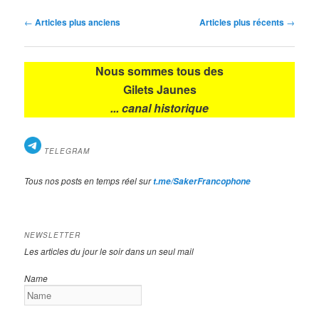
Navigation
←
Articles plus anciens
Articles plus récents
→
des
articles
Nous sommes tous des
Gilets Jaunes
... canal historique
TELEGRAM
Tous nos posts en temps réel sur
t.me/SakerFrancophone
NEWSLETTER
Les articles du jour le soir dans un seul mail
Name