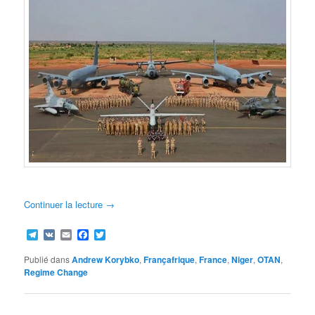
Continuer la lecture
→
Telegram
VK
Email
Facebook
Twitter
Publié dans
Andrew Korybko
,
Françafrique
,
France
,
Niger
,
OTAN
,
Regime Change