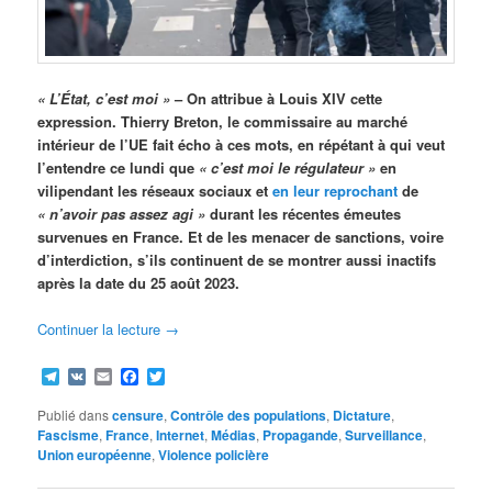
« L’État, c’est moi »
– On attribue à Louis XIV cette
expression. Thierry Breton, le commissaire au marché
intérieur de l’UE fait écho à ces mots, en répétant à qui veut
l’entendre ce lundi que
« c’est moi le régulateur »
en
vilipendant les réseaux sociaux et
en leur reprochant
de
« n’avoir pas assez agi »
durant les récentes émeutes
survenues en France. Et de les menacer de sanctions, voire
d’interdiction, s’ils continuent de se montrer aussi inactifs
après la date du 25 août 2023.
Continuer la lecture
→
Telegram
VK
Email
Facebook
Twitter
Publié dans
censure
,
Contrôle des populations
,
Dictature
,
Fascisme
,
France
,
Internet
,
Médias
,
Propagande
,
Surveillance
,
Union européenne
,
Violence policière