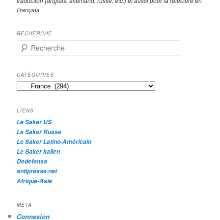
traduction (anglais, allemand, russe, etc.) et aussi pour la relecture en
Français
RECHERCHE
R
e
c
h
CATÉGORIES
e
Catégories
r
c
h
LIENS
e
Le Saker US
Le Saker Russe
Le Saker Latino-Américain
Le Saker Italien
Dedefensa
antipresse.net
Afrique-Asie
MÉTA
Connexion