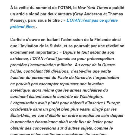
À la veille du sommet de l’OTAN, le
New York Times
a publié
un article signé par deux auteurs (Gray Anderson et Thomas
Meaney), paru sous le titre :
«
L’OTAN n’est pas ce qu’elle
prétend être
«
.
L’article s’ouvre en traitant l’admission de la Finlande ainsi
que l’invitation de la Suède, et se poursuit par une révélation
extrêmement importante :
« Depuis le tout début de son
existence, l’OTAN n’avait jamais eu pour préoccupation
première l’accumulation militaire. Au cœur de la Guerre
froide, contrôlant 100 divisions, c’est-à-dire une petite
fraction du personnel du Pacte de Varsovie, l’organisation
ne pouvait pas escompter repousser une invasion
soviétique, alors même que les armes nucléaires du
continent étaient sous le contrôle de Washington.
L’organisation avait plutôt pour objectif d’inscrire l’Europe
occidentale dans un projet bien plus vaste, dirigé par les
États-Unis, en vue d’établir un ordre mondial au sein duquel
la protection étasunienne allait tenir lieu de levier pour
obtenir des concessions sur d’autres sujets, comme le
commerce et les politiques monétaires. De manière