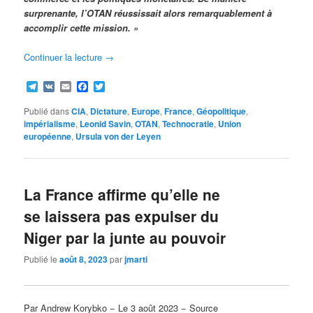
surprenante, l’OTAN réussissait alors remarquablement à
accomplir cette mission. »
Continuer la lecture
→
Telegram
VK
Email
Facebook
Twitter
Publié dans
CIA
,
Dictature
,
Europe
,
France
,
Géopolitique
,
impérialisme
,
Leonid Savin
,
OTAN
,
Technocratie
,
Union
européenne
,
Ursula von der Leyen
La France affirme qu’elle ne
se laissera pas expulser du
Niger par la junte au pouvoir
Publié le
août 8, 2023
par
jmarti
Par Andrew Korybko − Le 3 août 2023 − Source