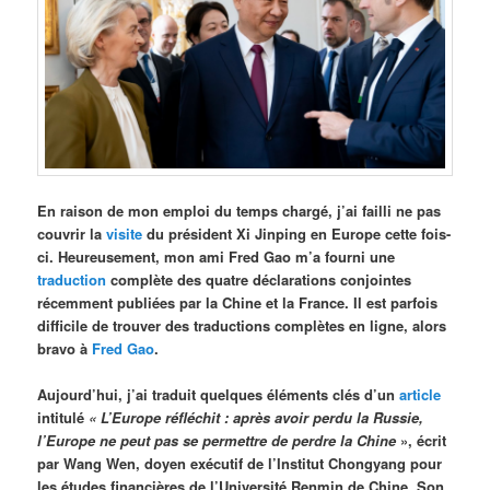
En raison de mon emploi du temps chargé, j’ai failli ne pas
couvrir la
visite
du président Xi Jinping en Europe cette fois-
ci. Heureusement, mon ami Fred Gao m’a fourni une
traduction
complète des quatre déclarations conjointes
récemment publiées par la Chine et la France. Il est parfois
difficile de trouver des traductions complètes en ligne, alors
bravo à
Fred Gao
.
Aujourd’hui, j’ai traduit quelques éléments clés d’un
article
intitulé
« L’Europe réfléchit : apr
ès avoir perdu la Russie,
l’Europe ne peut pas se permettre de perdre la Chine
», écrit
par Wang Wen, doyen exécutif de l’Institut Chongyang pour
les études financières de l’Université Renmin de Chine. Son