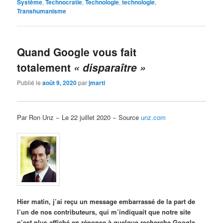
Système
,
Technocratie
,
Technologie
,
technologie
,
Transhumanisme
Quand Google vous fait
totalement
« disparaître »
Publié le
août 9, 2020
par
jmarti
Par Ron Unz − Le 22 juillet 2020 − Source
unz.com
Hier matin, j’ai reçu un message embarrassé de la part de
l’un de nos contributeurs, qui m’indiquait que notre site
n’est plus affiché en réponse à quelque recherche Google