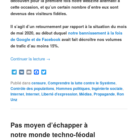
découvert pour la première fois notre webzine alternatif à
cette occasion, et qu’un certain nombre d’entre eux sont
devenus des visiteurs fidèles.
Il s’agit d’un retournement par rapport à la situation du mois
de mai 2020, au début duquel
notre bannissement à la fois
de Google et de Facebook
avait fait décroître nos volumes
de trafic d’au moins 15%.
Continuer la lecture
→
Telegram
VK
Email
Facebook
Twitter
Publié dans
censure
,
Comprendre la lutte contre le Système
,
Contrôle des populations
,
Hommes politiques
,
Ingénierie sociale
,
Internet
,
Internet
,
Liberté d'expression
,
Médias
,
Propagande
,
Ron
Unz
Pas moyen d’échapper à
notre monde techno-féodal