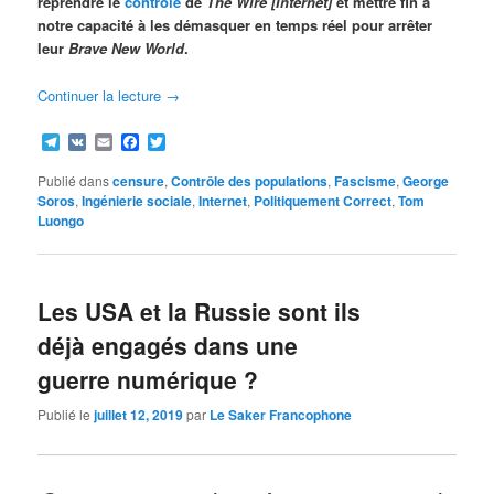
reprendre le
contrôle
de
The Wire
[Internet]
et mettre fin à
notre capacité à les démasquer en temps réel pour arrêter
leur
Brave New World
.
Continuer la lecture
→
Telegram
VK
Email
Facebook
Twitter
Publié dans
censure
,
Contrôle des populations
,
Fascisme
,
George
Soros
,
Ingénierie sociale
,
Internet
,
Politiquement Correct
,
Tom
Luongo
Les USA et la Russie sont ils
déjà engagés dans une
guerre numérique ?
Publié le
juillet 12, 2019
par
Le Saker Francophone