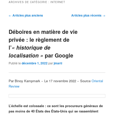
ARCHIVES DE CATÉGORIE :
INTERNET
Navigation
←
Articles plus anciens
Articles plus récents
→
des
articles
Déboires en matière de vie
privée : le règlement de
l’
« historique de
localisation »
par Google
Publié le
décembre 1, 2022
par
jmarti
Par Binoy Kampmark − Le 17 novembre 2022 − Source
Oriental
Review
L’échelle est colossale : ce sont les procureurs généraux de
pas moins de 40 États des États-Unis qui se rassemblent