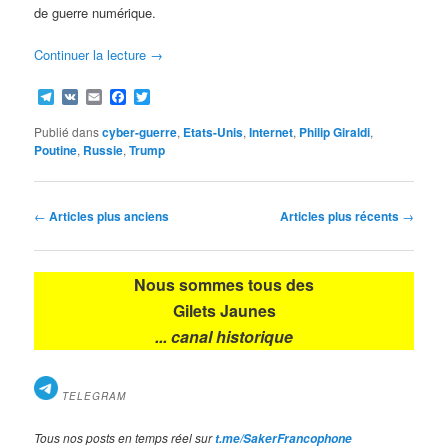
de guerre numérique.
Continuer la lecture
→
Telegram
VK
Email
Facebook
Twitter
Publié dans
cyber-guerre
,
Etats-Unis
,
Internet
,
Philip Giraldi
,
Poutine
,
Russie
,
Trump
Navigation
←
Articles plus anciens
Articles plus récents
→
des
articles
Nous sommes tous des
Gilets Jaunes
... canal historique
TELEGRAM
Tous nos posts en temps réel sur
t.me/SakerFrancophone