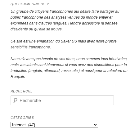
QUI SOMMES-NOUS ?
Un groupe de citoyens francophones qui désire faire partager au
public francophone des analyses venues du monde entier et
exprimées dans d'autres langues. Rendre accessible la pensée
dissidente où qu'elle se trouve.
Ce site est une émanation du Saker US mais avec notre propre
sensibilité francophone.
Nous n'avons pas besoin de vos dons, nous sommes tous bénévoles,
mais vos talents sont bienvenus si vous avez des dispositions pour la
traduction (anglais, allemand, russe, etc.) et aussi pour la relecture en
Français
RECHERCHE
R
e
c
h
CATÉGORIES
e
Catégories
r
c