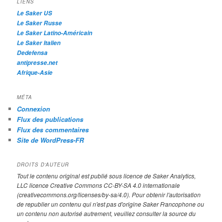
h
LIENS
e
Le Saker US
Le Saker Russe
Le Saker Latino-Américain
Le Saker Italien
Dedefensa
antipresse.net
Afrique-Asie
MÉTA
Connexion
Flux des publications
Flux des commentaires
Site de WordPress-FR
DROITS D’AUTEUR
Tout le contenu original est publié sous licence de Saker Analytics,
LLC licence Creative Commons CC-BY-SA 4.0 internationale
(creativecommons.org/licenses/by-sa/4.0). Pour obtenir l'autorisation
de republier un contenu qui n'est pas d'origine Saker Francophone ou
un contenu non autorisé autrement, veuillez consulter la source du