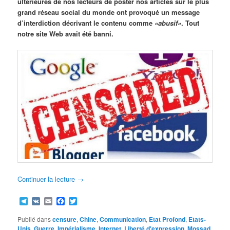
ultérieures de nos lecteurs de poster nos articles sur le plus
grand réseau social du monde ont provoqué un message
d’interdiction décrivant le contenu comme
«abusif»
. Tout
notre site Web avait été banni.
Continuer la lecture
→
Telegram
VK
Email
Facebook
Twitter
Publié dans
censure
,
Chine
,
Communication
,
Etat Profond
,
Etats-
Unis
,
Guerre
,
Impérialisme
,
Internet
,
Liberté d'expression
,
Mossad
,