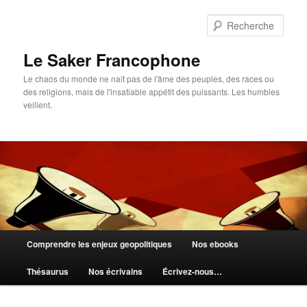
Aller
Aller
au
au
Rech
contenu
contenu
principal
secondaire
Le Saker Francophone
Le chaos du monde ne naît pas de l'âme des peuples, des races ou
des religions, mais de l'insatiable appétit des puissants. Les humbles
veillent.
Menu
Comprendre les enjeux geopolitiques
Nos ebooks
principal
Thésaurus
Nos écrivains
Écrivez-nous…