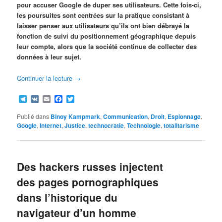
pour accuser Google de duper ses utilisateurs. Cette fois-ci,
les poursuites sont centrées sur la pratique consistant à
laisser penser aux utilisateurs qu’ils ont bien débrayé la
fonction de suivi du positionnement géographique depuis
leur compte, alors que la société continue de collecter des
données à leur sujet.
Continuer la lecture
→
Telegram
VK
Email
Facebook
Twitter
Publié dans
Binoy Kampmark
,
Communication
,
Droit
,
Espionnage
,
Google
,
Internet
,
Justice
,
technocratie
,
Technologie
,
totalitarisme
Des hackers russes injectent
des pages pornographiques
dans l’historique du
navigateur d’un homme