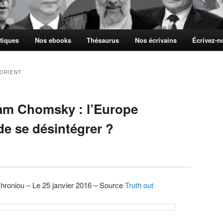
tiques
Nos ebooks
Thésaurus
Nos écrivains
Écrivez-
ORIENT
am Chomsky : l’Europe
 de se désintégrer ?
chroniou – Le 25 janvier 2016 – Source
Truth out