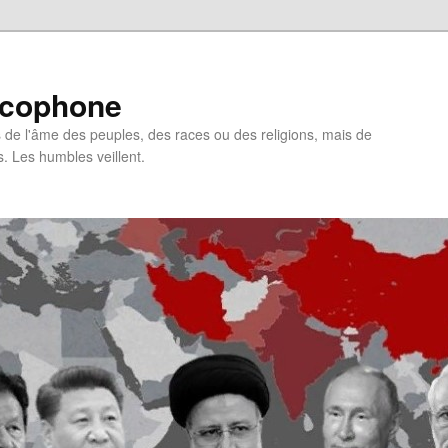
ncophone
de l'âme des peuples, des races ou des religions, mais de
s. Les humbles veillent.