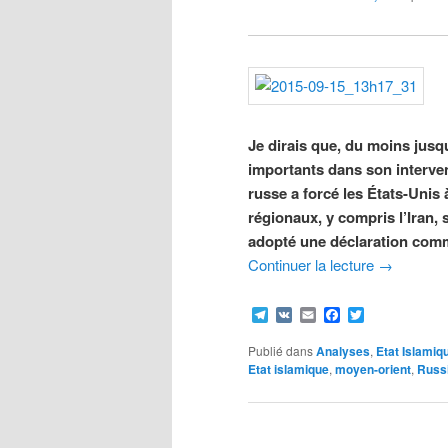
Je dirais que, du moins jusq
importants dans son interven
russe a forcé les États-Unis 
régionaux, y compris l’Iran, s
adopté une déclaration com
Continuer la lecture
→
Telegram
VK
Email
Facebook
Twitter
Publié dans
Analyses
,
Etat Islamiq
Etat islamique
,
moyen-orient
,
Russ