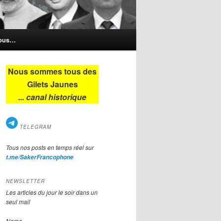
nous…
Nous sommes tous des
Gilets Jaunes
... canal historique
TELEGRAM
Tous nos posts en temps réel sur
t.me/SakerFrancophone
NEWSLETTER
Les articles du jour le soir dans un
seul mail
Name