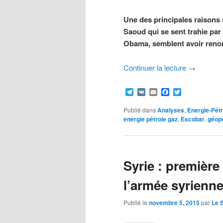
Une des principales raisons 
Saoud qui se sent trahie par
Obama, semblent avoir renonc
Continuer la lecture
→
Telegram
VK
Email
Facebook
Twitter
Publié dans
Analyses
,
Energie-Pét
energie pétrole gaz
,
Escobar
,
géopo
Syrie : première
l’armée syrienne
Publié le
novembre 5, 2015
par
Le 