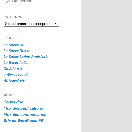
e
c
h
CATÉGORIES
e
Catégories
r
c
h
LIENS
e
Le Saker US
Le Saker Russe
Le Saker Latino-Américain
Le Saker Italien
Dedefensa
antipresse.net
Afrique-Asie
MÉTA
Connexion
Flux des publications
Flux des commentaires
Site de WordPress-FR