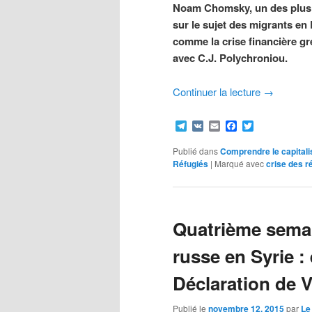
Noam Chomsky, un des plus gr
sur le sujet des migrants e
comme la crise financière g
avec C.J. Polychroniou.
Continuer la lecture
→
Telegram
VK
Email
Facebook
Twitter
Publié dans
Comprendre le capital
Réfugiés
|
Marqué avec
crise des r
Quatrième semai
russe en Syrie :
Déclaration de 
Publié le
novembre 12, 2015
par
Le