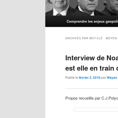
Menu
Comprendre les enjeux geopoli
principal
ARCHIVES PAR MOT-CLÉ :
MOYEN-
Interview de No
est elle en train
Publié le
février 2, 2016
par
Wayan
Propos recueillis par C.J.Poly