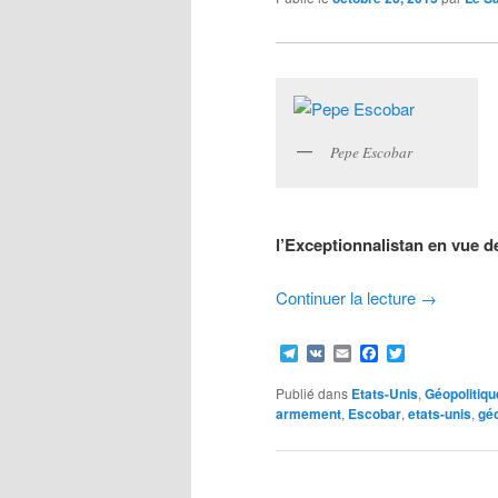
Pepe Escobar
l’Exceptionnalistan en vue d
Continuer la lecture
→
Telegram
VK
Email
Facebook
Twitter
Publié dans
Etats-Unis
,
Géopolitiqu
armement
,
Escobar
,
etats-unis
,
géo