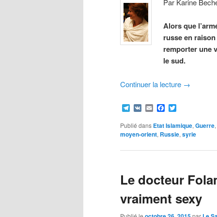
Par
Karine Bech
Alors que l’arm
russe en raison
remporter une vi
le sud.
Continuer la lecture
→
Telegram
VK
Email
Facebook
Twitter
Publié dans
Etat Islamique
,
Guerre
moyen-orient
,
Russie
,
syrie
Le docteur Folam
vraiment sexy
Publié le
octobre 26, 2015
par
Le S