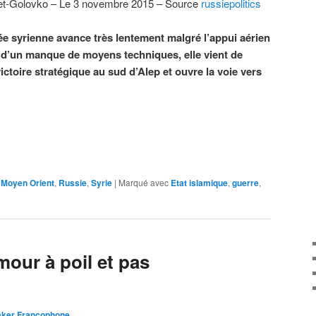
et-Golovko –
Le 3 novembre 2015 – Source
russiepolitics
ée syrienne avance très lentement malgré l’appui aérien
 d’un manque de moyens techniques, elle vient de
ctoire stratégique au sud d’Alep et ouvre la voie vers
,
Moyen Orient
,
Russie
,
Syrie
|
Marqué avec
Etat islamique
,
guerre
,
our à poil et pas
aker Francophone