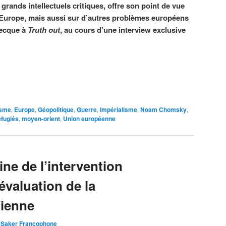
ands intellectuels critiques, offre son point de vue
n Europe, mais aussi sur d’autres problèmes européens
recque à
Truth out
, au cours d’une interview exclusive
isme
,
Europe
,
Géopolitique
,
Guerre
,
Impérialisme
,
Noam Chomsky
,
éfugiés
,
moyen-orient
,
Union européenne
ne de l’intervention
 évaluation de la
Vienne
 Saker Francophone