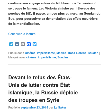
continue son voyage autour du Nil blanc : de Tanzanie (où
se trouve le fameux Lac Victoria sinistré par l’élevage des
perches du Nil), il passe, un peu plus au nord, au Soudan du
Sud, pour poursuivre sa dénonciation des effets meurtriers
de la mondialisation.
Continuer la lecture
→
Telegram
VK
Email
Facebook
Twitter
Publié dans
Cinéma
,
Impérialisme
,
Médias
,
Rosa Llorens
,
Soudan
|
Marqué avec
cinéma
,
impérialisme
,
Soudan
Devant le refus des États-
Unis de lutter contre État
islamique, la Russie déploie
des troupes en Syrie
Publié le
septembre 23, 2015
par
Le Saker