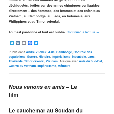
déchiquetés, brûlés par des armes chimiques ou liquidés
directement – des hommes, des femmes et des enfants au
Vietnam, au Cambodge, au Laos, en Indonésie, aux
Philippines et au Timor oriental.
Tout est pardonné et tout est oublié.
Continuer la lecture
→
Telegram
VK
Email
Facebook
Twitter
Publié dans
Andre Vltchek
,
Asie
,
Cambodge
,
Contrôle des
populations
,
Guerre
,
Histoire
,
Impérialisme
,
Indonésie
,
Laos
,
Thaïlande
,
Timor oriental
,
Vietnam
|
Marqué avec
Asie du Sud-Est
,
Guerre du Vietnam
,
impérialisme
,
Mémoire
Nous venons en amis
– Le
film
Le cauchemar au Soudan du