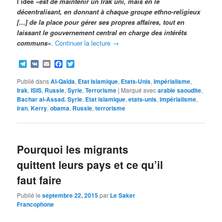
l’idée
«est de maintenir un Irak uni, mais en le
décentralisant, en donnant à chaque groupe ethno-religieux
[…] de la place pour gérer ses propres affaires, tout en
laissant le gouvernement central en charge des intérêts
communs»
.
Continuer la lecture
→
Telegram
VK
Email
Facebook
Twitter
Publié dans
Al-Qaïda
,
Etat Islamique
,
Etats-Unis
,
Impérialisme
,
Irak
,
ISIS
,
Russie
,
Syrie
,
Terrorisme
|
Marqué avec
arabie saoudite
,
Bachar al-Assad. Syrie
,
Etat islamique
,
etats-unis
,
impérialisme
,
iran
,
Kerry
,
obama
,
Russie
,
terrorisme
Pourquoi les migrants
quittent leurs pays et ce qu’il
faut faire
Publié le
septembre 22, 2015
par
Le Saker
Francophone