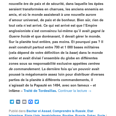
nouvelle ère de paix et de sécurité, dans laquelle les épées
seraient transformées en charrues, les anciens ennemis en
amis, et où le monde assisterait à une nouvelle aurore
d’amour universel, de paix et de bonheur. Bien sûr, rien de
tout cela n’est arrivé. Ce qui est arrivé est que l’Empire
anglosioniste s’est convaincu lui-même qu’il avait
gagné la
Guerre froide
et que dorénavant, il devait gérer le monde.
Sur la planète tout entière, pas moins. Et pourquoi pas ? Il
avait construit partout entre 700 et 1 000 bases militaires
(cela dépend de votre définition de la
base
) dans le monde
entier et avait divisé l’ensemble du globe en différentes
zones sous sa responsabilité exclusive appelées
centres
de commandement
. La dernière fois qu’un pouvoir avait
poussé la mégalomanie assez loin pour distribuer diverses
parties de la planète à différents commandements, il
s’agissait de la Papauté en 1494, avec son fameux – et
infâme –
Traité de Tordesillas
.
Continuer la lecture
→
Telegram
VK
Email
Facebook
Twitter
Publié dans
Bachar el Assad
,
Comprendre la Russie
,
Etat
Islamique
,
Etats-Unis
,
Impérialisme
,
Poutine
,
Russie
,
Saker
,
Syrie
|