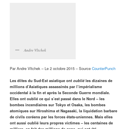
Andre Vltchek
Par Andre Vltchek – Le 2 octobre 2015 – Source
CounterPunch
Les élites du Sud-Est asiatique ont
oublié
les dizaines de
millions d’Asiatiques assassinés par l’impérialisme
occidental à la fin et après la Seconde Guerre mondiale.
Elles ont oublié ce qui s’est passé dans le Nord – les
bombes incendiaires sur Tokyo et Osaka, les bombes
atomiques sur Hiroshima et Nagasaki, la liquidation barbare
de civils coréens par les forces états-uniennes. Mais elles
ont aussi oublié leurs propres victimes – les centaines de
milliers, en fait des millions de gens, qui ont été