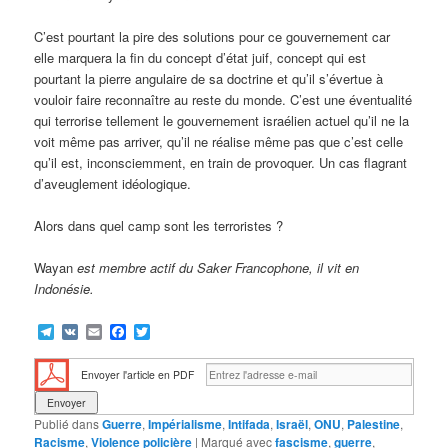
C’est pourtant la pire des solutions pour ce gouvernement car
elle marquera la fin du concept d’état juif, concept qui est
pourtant la pierre angulaire de sa doctrine et qu’il s’évertue à
vouloir faire reconnaître au reste du monde. C’est une éventualité
qui terrorise tellement le gouvernement israélien actuel qu’il ne la
voit même pas arriver, qu’il ne réalise même pas que c’est celle
qu’il est, inconsciemment, en train de provoquer. Un cas flagrant
d’aveuglement idéologique.
Alors dans quel camp sont les terroristes ?
Wayan
est membre actif du Saker Francophone, il vit en
Indonésie.
Telegram
VK
Email
Facebook
Twitter
Envoyer l'article en PDF
Publié dans
Guerre
,
Impérialisme
,
Intifada
,
Israël
,
ONU
,
Palestine
,
Racisme
,
Violence policière
|
Marqué avec
fascisme
,
guerre
,