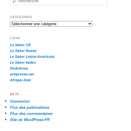
e
c
h
CATÉGORIES
e
Catégories
r
c
h
LIENS
e
Le Saker US
Le Saker Russe
Le Saker Latino-Américain
Le Saker Italien
Dedefensa
antipresse.net
Afrique-Asie
MÉTA
Connexion
Flux des publications
Flux des commentaires
Site de WordPress-FR