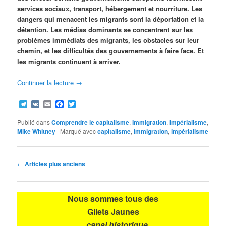
services sociaux, transport, hébergement et nourriture. Les
dangers qui menacent les migrants sont la déportation et la
détention. Les médias dominants se concentrent sur les
problèmes immédiats des migrants, les obstacles sur leur
chemin, et les difficultés des gouvernements à faire face. Et
les migrants continuent à arriver.
Continuer la lecture
→
Telegram
VK
Email
Facebook
Twitter
Publié dans
Comprendre le capitalisme
,
Immigration
,
Impérialisme
,
Mike Whitney
|
Marqué avec
capitalisme
,
immigration
,
impérialisme
Navigation
←
Articles plus anciens
des
articles
Nous sommes tous des
Gilets Jaunes
... canal historique