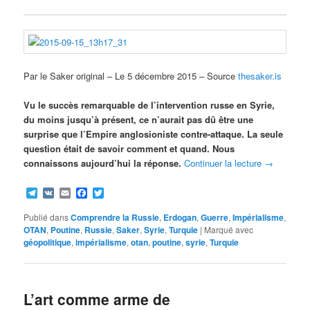
Par le Saker original – Le 5 décembre 2015 – Source
thesaker.is
Vu le succès remarquable de l’intervention russe en Syrie,
du moins jusqu’à présent, ce n’aurait pas dû être une
surprise que l’Empire anglosioniste contre-attaque. La seule
question était de savoir comment et quand. Nous
connaissons aujourd’hui la réponse.
Continuer la lecture
→
Telegram
VK
Email
Facebook
Twitter
Publié dans
Comprendre la Russie
,
Erdogan
,
Guerre
,
Impérialisme
,
OTAN
,
Poutine
,
Russie
,
Saker
,
Syrie
,
Turquie
|
Marqué avec
géopolitique
,
impérialisme
,
otan
,
poutine
,
syrie
,
Turquie
L’art comme arme de