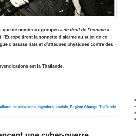
si que de nombreux groupes
« de droit de l’homme »
t l’Europe tirent la sonnette d’alarme au sujet de ce
ague d’assassinats et d’attaques physiques contre des
«
revendications est la Thaïlande.
ialisme
,
Impérialisme
,
Ingénierie sociale
,
Regime Change
,
Thaïlande
lancent une cyber-guerre