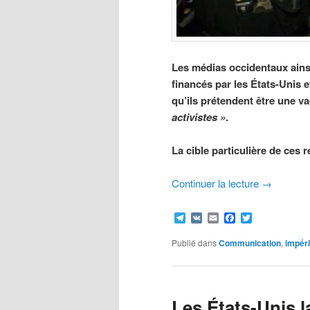
Les médias occidentaux ain
financés par les États-Unis e
qu’ils prétendent être une v
activistes »
.
La cible particulière de ces 
Continuer la lecture
→
Telegram
VK
Email
Facebook
Twitter
Publié dans
Communication
,
impér
Les États-Unis 