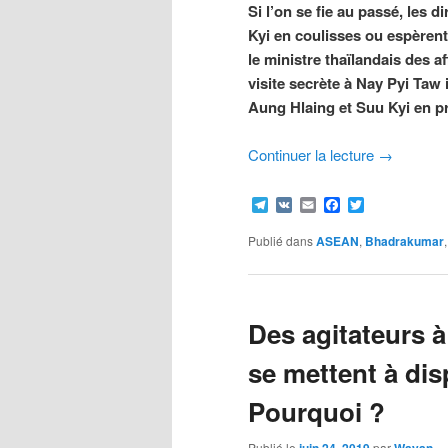
Si l’on se fie au passé, les 
Kyi en coulisses ou espèrent
le ministre thaïlandais des a
visite secrète à Nay Pyi Taw 
Aung Hlaing et Suu Kyi en p
Continuer la lecture
→
Telegram
VK
Email
Facebook
Twitter
Publié dans
ASEAN
,
Bhadrakumar
Des agitateurs à
se mettent à dis
Pourquoi ?
Publié le
par