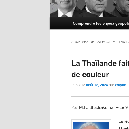
Menu
Comprendre les enjeux geopoli
principal
ARCHIVES DE CATÉGORIE :
THAÏ
La Thaïlande fai
de couleur
Publié le
août 12, 2024
par
Wayan
Par M.K. Bhadrakumar – Le 9
Le ri
Thaïl