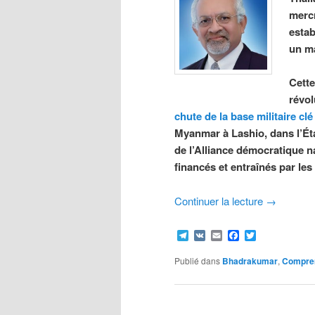
mercr
esta
un ma
Cette
révol
chute de la base militaire clé
Myanmar à Lashio, dans l’Ét
de l’Alliance démocratique n
financés et entraînés par le
Continuer la lecture
→
Telegram
VK
Email
Facebook
Twitter
Publié dans
Bhadrakumar
,
Compren