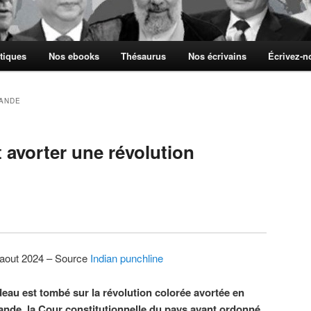
tiques
Nos ebooks
Thésaurus
Nos écrivains
Écrivez-
LANDE
t avorter une révolution
 aout 2024 – Source
Indian punchline
deau est tombé sur la révolution colorée avortée en
ande, la Cour constitutionnelle du pays ayant ordonné