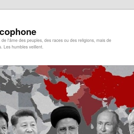
ncophone
de l'âme des peuples, des races ou des religions, mais de
s. Les humbles veillent.