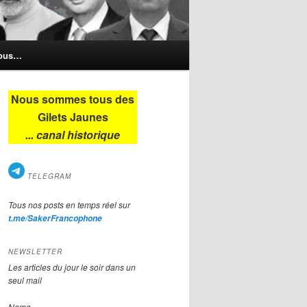
nous…
Nous sommes tous des
Gilets Jaunes
... canal historique
TELEGRAM
Tous nos posts en temps réel sur
t.me/SakerFrancophone
NEWSLETTER
Les articles du jour le soir dans un
seul mail
Name