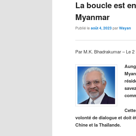
La boucle est en
Myanmar
Publié le
août 4, 2023
par
Wayan
Par M.K. Bhadrakumar – Le 2
Aung 
Myanm
résid
savez
comme
Cette
volonté de dialogue et doit êt
Chine et la Thaïlande.