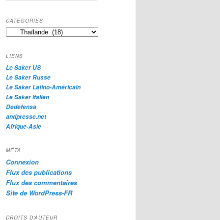
c
h
CATÉGORIES
e
Catégories
r
c
h
LIENS
e
Le Saker US
Le Saker Russe
Le Saker Latino-Américain
Le Saker Italien
Dedefensa
antipresse.net
Afrique-Asie
MÉTA
Connexion
Flux des publications
Flux des commentaires
Site de WordPress-FR
DROITS D’AUTEUR