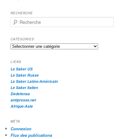
RECHERCHE
R
e
c
h
CATÉGORIES
e
Catégories
r
c
h
LIENS
e
Le Saker US
Le Saker Russe
Le Saker Latino-Américain
Le Saker Italien
Dedefensa
antipresse.net
Afrique-Asie
MÉTA
Connexion
Flux des publications