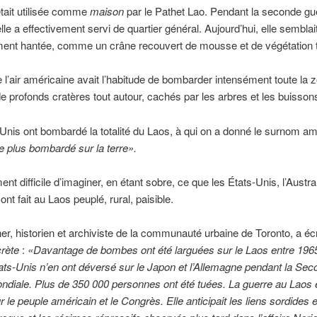
était utilisée comme
maison
par le Pathet Lao. Pendant la seconde gu
lle a effectivement servi de quartier général. Aujourd’hui, elle semblai
ent hantée, comme un crâne recouvert de mousse et de végétation t
 l’air américaine avait l’habitude de bombarder intensément toute la zo
e profonds cratères tout autour, cachés par les arbres et les buisson
Unis ont bombardé la totalité du Laos, à qui on a donné le surnom a
e plus bombardé sur la terre».
ment difficile d’imaginer, en étant sobre, ce que les États-Unis, l’Austral
 ont fait au Laos peuplé, rural, paisible.
r, historien et archiviste de la communauté urbaine de Toronto, a écr
crète
:
«Davantage de bombes ont été larguées sur le Laos entre 196
ats-Unis n’en ont déversé sur le Japon et l’Allemagne pendant la Se
diale. Plus de 350 000 personnes ont été tuées. La guerre au Laos é
 le peuple américain et le Congrès. Elle anticipait les liens sordides e