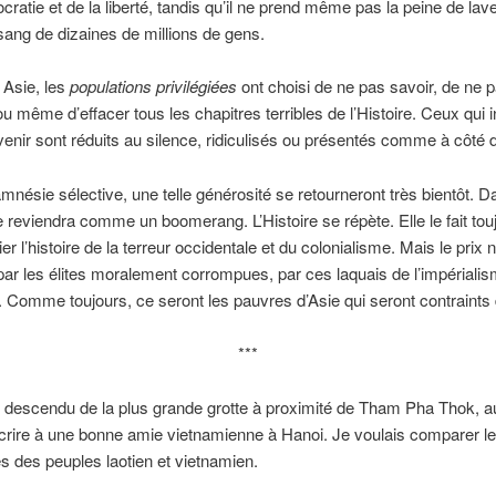
cratie et de la liberté, tandis qu’il ne prend même pas la peine de lav
ang de dizaines de millions de gens.
 Asie, les
populations privilégiées
ont choisi de ne pas savoir, de ne 
ou même d’effacer tous les chapitres terribles de l’Histoire. Ceux qui i
venir sont réduits au silence, ridiculisés ou présentés comme à côté d
amnésie sélective, une telle générosité se retourneront très bientôt. 
e reviendra comme un boomerang. L’Histoire se répète. Elle le fait touj
ier l’histoire de la terreur occidentale et du colonialisme. Mais le prix 
ar les élites moralement corrompues, par ces laquais de l’impériali
. Comme toujours, ce seront les pauvres d’Asie qui seront contraints
***
 descendu de la plus grande grotte à proximité de Tham Pha Thok, au 
crire à une bonne amie vietnamienne à Hanoi. Je voulais comparer l
s des peuples laotien et vietnamien.