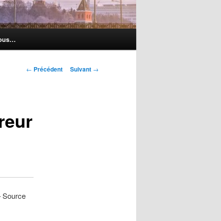
nous…
Navigation
←
Précédent
Suivant
→
des
articles
reur
– Source