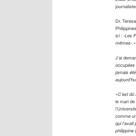
journalist
Dr. Teresa
Philippine
ici : ‹Les
mêmes›.»
J’ai dema
occupées p
jamais été
aujourd’hu
«C’est dû
le mari de
l’Universi
comme une 
qui l’avai
philippine