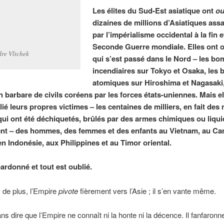
Les élites du Sud-Est asiatique ont
ou
dizaines de millions d’Asiatiques ass
par l’impérialisme occidental à la fin e
Seconde Guerre mondiale. Elles ont o
re Vltchek
qui s’est passé dans le Nord – les b
incendiaires sur Tokyo et Osaka, les
atomiques sur Hiroshima et Nagasaki,
n barbare de civils coréens par les forces états-uniennes. Mais el
ié leurs propres victimes – les centaines de milliers, en fait des 
qui ont été déchiquetés, brûlés par des armes chimiques ou liqu
nt – des hommes, des femmes et des enfants au Vietnam, au C
en Indonésie, aux Philippines et au Timor oriental.
ardonné et tout est oublié.
s de plus, l’Empire
pivote
fièrement vers l’Asie ; il s’en vante même.
ns dire que l’Empire ne connaît ni la honte ni la décence. Il fanfaron