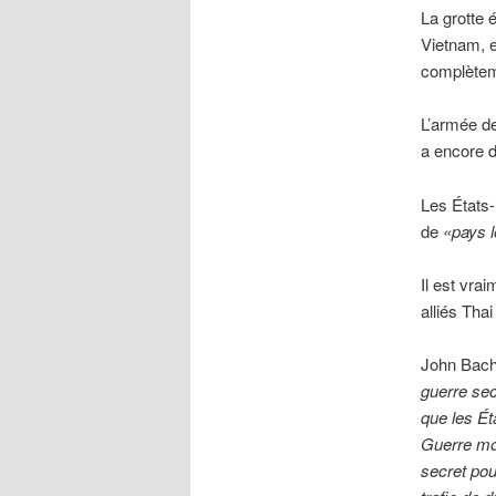
La grotte 
Vietnam, e
complètem
L’armée de
a encore d
Les États-
de
«pays l
Il est vrai
alliés Thai
John Bache
guerre se
que les Ét
Guerre mon
secret pour