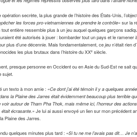
drogue et les régimes répressifs observés plus tard dans l’affaire Nori
opération secrète, la plus grande de l’histoire des États-Unis, l’objecti
pêcher les forces pro-vietnamiennes de prendre le contrôle»
sur la r
n tout entière ressemble plus à un jeu auquel quelques garçons sadiq
uraient été autorisés à jouer : bombarder tout un pays et le ramener à
pour plus d’une décennie. Mais fondamentalement, ce
jeu
n’était rien d
énocides les plus brutaux dans l’histoire du XX
siècle.
e
ment, presque personne en Occident ou en Asie du Sud-Est ne sait q
 sujet.
é un texto à mon amie :
«Ce dont j’ai été témoin il y a quelques anné
t dans la Plaine des Jarres était évidemment beaucoup plus terrible q
e voir autour de Tham Pha Thok, mais même ici, l’horreur des action
 était écrasante.»
Je lui ai aussi envoyé un lien sur mon précédent art
 la Plaine des Jarres.
ondu quelques minutes plus tard :
«Si tu ne me l’avais pas dit… Je n’a