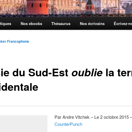
tiques
Nos ebooks
Thésaurus
Nos écrivains
Écrivez-
aker Francophone
sie du Sud-Est
la ter
oublie
identale
Par Andre Vltchek – Le 2 octobre 2015 
CounterPunch