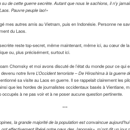
n su de cette guerre secrète. Autant que nous le sachions, il n’y jama
Laos. Pauvre peuple lao!»
rogé mes autres amis au Vietnam, puis en Indonésie. Personne ne sava
ment du Laos.
secrète reste top-secret, même maintenant, même ici, au cœur de la
ique ou, plus précisément, surtout ici.
oam Chomsky et moi avons discuté de l’état du monde pour ce qui e
 devenu notre livre
L’Occident terroriste – De Hiroshima à la guerre 
tionné sa visite au Laos en guerre. Il se rappelait clairement les pilo
insi que les hordes de journalistes occidentaux basés à Vientiane, m
op occupés à ne pas voir et à ne poser aucune question pertinente.
***
ppines, la grande majorité de la population est convaincue aujourd’hui
 ont effectivement libéré notre pays des Japonais»,
m’ont dit un jour