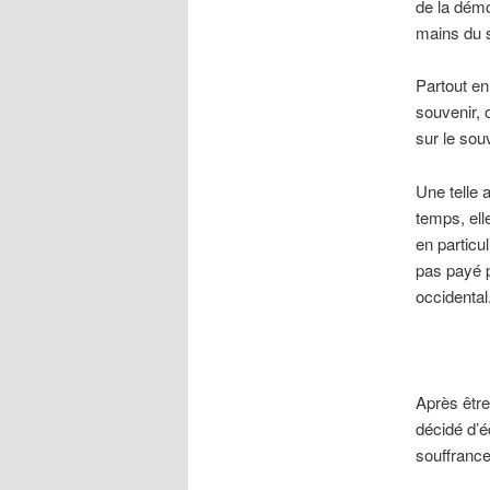
de la démo
mains du s
Partout en
souvenir, 
sur le sou
Une telle 
temps, ell
en particul
pas payé p
occidental
Après être
décidé d’é
souffrance