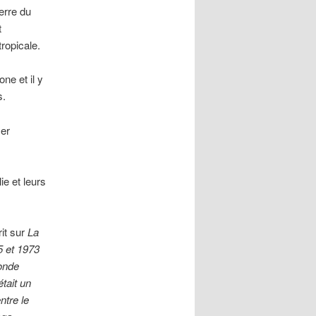
erre du
t
ropicale.
ne et il y
s.
mer
ie et leurs
it sur
La
5 et 1973
conde
tait un
ntre le