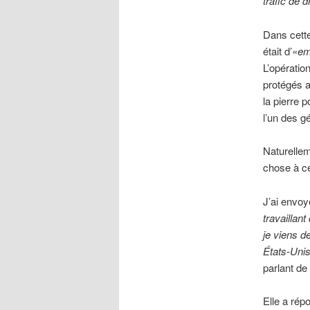
trafic de 
Dans cette 
était d’
«em
L’opératio
protégés a
la pierre 
l’un des g
Naturelle
chose à ce
J’ai envoy
travaillan
je viens d
États-Unis
parlant de
Elle a rép