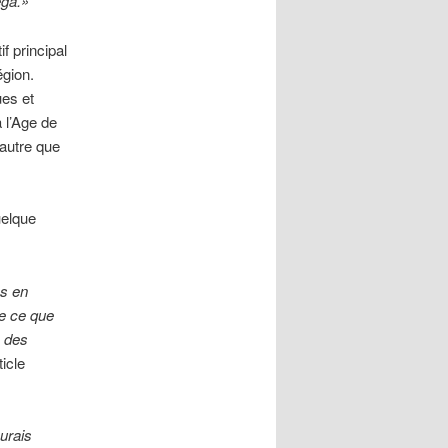
ega.»
f principal
égion.
ues et
 l’Age de
’autre que
uelque
es en
ue ce que
s des
icle
urais