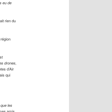
is eu de
it rien du
 région
st
des drones,
tes d’Air
ais qui
 que les
 mes amis