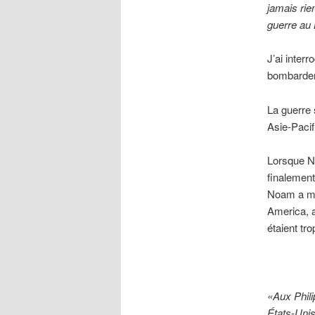
jamais rie
guerre au 
J’ai inter
bombarde
La guerre 
Asie-Pacif
Lorsque N
finalement
Noam a men
America, a
étaient tr
«Aux Phili
États-Unis