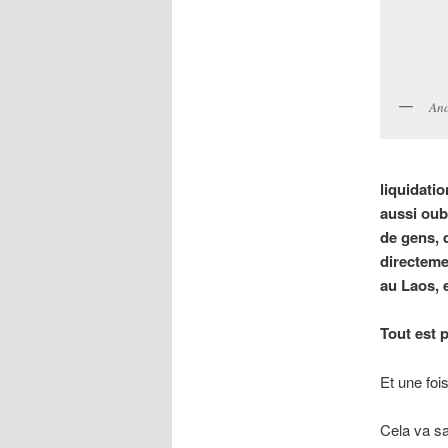
And
liquidatio
aussi oubl
de gens, 
directeme
au Laos, 
Tout est p
Et une foi
Cela va sa