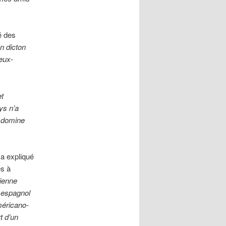
é des
un dicton
 eux-
et
ys n’a
s domine
a expliqué
es à
nienne
e espagnol
méricano-
t d’un