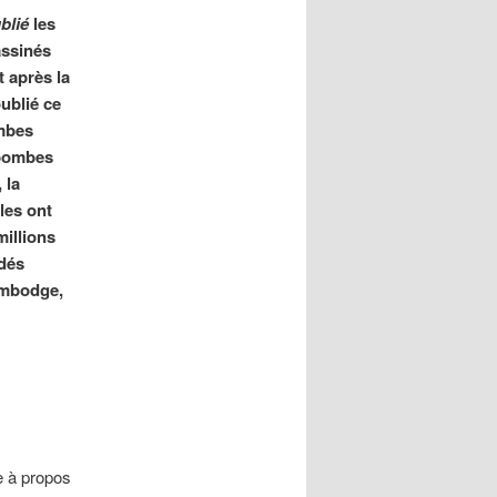
blié
les
assinés
t après la
ublié ce
ombes
 bombes
 la
les ont
millions
idés
ambodge,
ne à propos