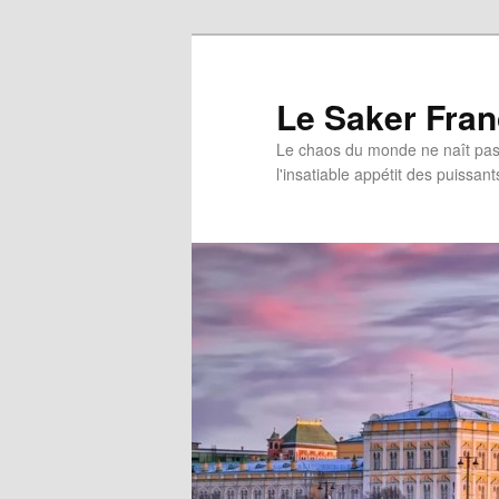
Aller
au
contenu
Le Saker Fra
principal
Le chaos du monde ne naît pas 
l'insatiable appétit des puissant