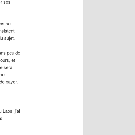
er ses
pas se
nsistent
u sujet.
Dans peu de
ours, et
ne sera
sme
 de payer.
Laos, j’ai
es