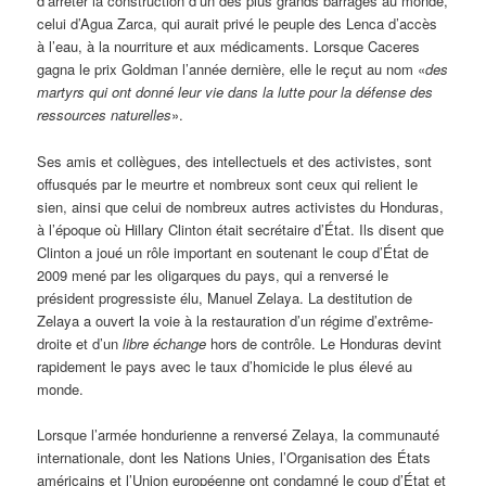
d’arrêter la construction d’un des plus grands barrages au monde,
celui d’Agua Zarca, qui aurait privé le peuple des Lenca d’accès
à l’eau, à la nourriture et aux médicaments. Lorsque Caceres
gagna le prix Goldman l’année dernière, elle le reçut au nom «
des
martyrs qui ont donné leur vie dans la lutte pour la défense des
ressources naturelles
».
Ses amis et collègues, des intellectuels et des activistes, sont
offusqués par le meurtre et nombreux sont ceux qui relient le
sien, ainsi que celui de nombreux autres activistes du Honduras,
à l’époque où Hillary Clinton était secrétaire d’État. Ils disent que
Clinton a joué un rôle important en soutenant le coup d’État de
2009 mené par les oligarques du pays, qui a renversé le
président progressiste élu, Manuel Zelaya. La destitution de
Zelaya a ouvert la voie à la restauration d’un régime d’extrême-
droite et d’un
libre échange
hors de contrôle. Le Honduras devint
rapidement le pays avec le taux d’homicide le plus élevé au
monde.
Lorsque l’armée hondurienne a renversé Zelaya, la communauté
internationale, dont les Nations Unies, l’Organisation des États
américains et l’Union européenne ont condamné le coup d’État et