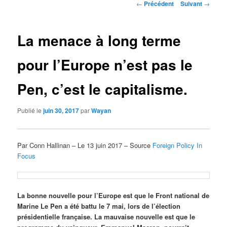
Navigation
←
Précédent
Suivant
→
des
articles
La menace à long terme
pour l’Europe n’est pas le
Pen, c’est le capitalisme.
Publié le
juin 30, 2017
par
Wayan
Par Conn Hallinan – Le 13 juin 2017 – Source
Foreign Policy In
Focus
La bonne nouvelle pour l’Europe est que le Front national de
Marine Le Pen a été battu le 7 mai, lors de l’élection
présidentielle française. La mauvaise nouvelle est que le