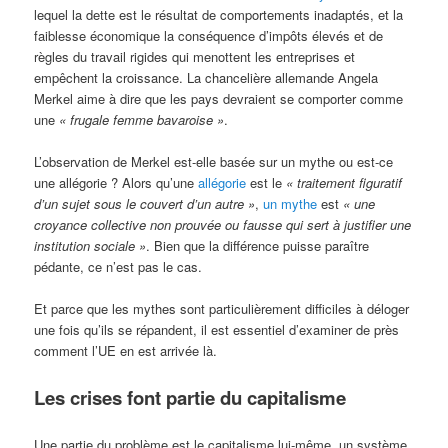
lequel la dette est le résultat de comportements inadaptés, et la
faiblesse économique la conséquence d’impôts élevés et de
règles du travail rigides qui menottent les entreprises et
empêchent la croissance. La chancelière allemande Angela
Merkel aime à dire que les pays devraient se comporter comme
une
« frugale femme bavaroise »
.
L’observation de Merkel est-elle basée sur un mythe ou est-ce
une allégorie ? Alors qu’une
allégorie
est le
« traitement figuratif
d’un sujet sous le couvert d’un autre »
,
un mythe
est
« une
croyance collective non prouvée ou fausse qui sert à justifier une
institution sociale »
. Bien que la différence puisse paraître
pédante, ce n’est pas le cas.
Et parce que les mythes sont particulièrement difficiles à déloger
une fois qu’ils se répandent, il est essentiel d’examiner de près
comment l’UE en est arrivée là.
Les crises font partie du capitalisme
Une partie du problème est le capitalisme lui-même, un système