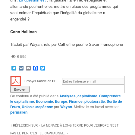
allemande pourront-elles mettre en place des programmes qui
vont calmer l’inquiétude que l’inégalité du globalisme a
engendré ?
Conn Hallinan
Traduit par Wayan, relu par Catherine pour le Saker Francophone
6 595
Telegram
VK
Email
Facebook
Twitter
Envoyer l'article en PDF
Ce contenu a été publié dans
Analyses
,
capitalisme
,
Comprendre
le capitalisme
,
Economie
,
Europe
,
Finance
,
ploutocratie
,
Sortie de
l'euro
,
Union européenne
par
Wayan
. Mettez-le en favori avec son
permalien
.
1 RÉFLEXION SUR «
LA MENACE À LONG TERME POUR L’EUROPE N’EST
PAS LE PEN, C’EST LE CAPITALISME.
»