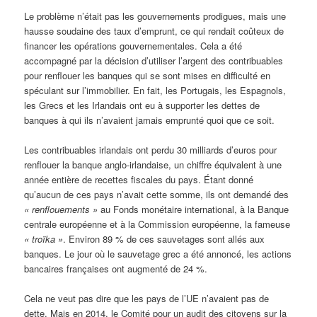
Le problème n’était pas les gouvernements prodigues, mais une
hausse soudaine des taux d’emprunt, ce qui rendait coûteux de
financer les opérations gouvernementales. Cela a été
accompagné par la décision d’utiliser l’argent des contribuables
pour renflouer les banques qui se sont mises en difficulté en
spéculant sur l’immobilier. En fait, les Portugais, les Espagnols,
les Grecs et les Irlandais ont eu à supporter les dettes de
banques à qui ils n’avaient jamais emprunté quoi que ce soit.
Les contribuables irlandais ont perdu 30 milliards d’euros pour
renflouer la banque anglo-irlandaise, un chiffre équivalent à une
année entière de recettes fiscales du pays. Étant donné
qu’aucun de ces pays n’avait cette somme, ils ont demandé des
« renflouements »
au Fonds monétaire international, à la Banque
centrale européenne et à la Commission européenne, la fameuse
« troïka »
. Environ 89 % de ces sauvetages sont allés aux
banques. Le jour où le sauvetage grec a été annoncé, les actions
bancaires françaises ont augmenté de 24 %.
Cela ne veut pas dire que les pays de l’UE n’avaient pas de
dette. Mais en 2014, le Comité pour un audit des citoyens sur la