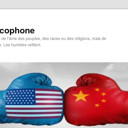
ncophone
de l'âme des peuples, des races ou des religions, mais de
s. Les humbles veillent.