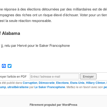
e réponse à des élections détournées par des milliardaires est de d
mpagnes des riches ont un risque élevé d’échouer. Voter pour un tier
 est la seule réaction responsable.
f Alabama
r jj, relu par Hervé pour le Saker Francophone
ram
Email
Facebook
Twitter
oyer l'article en PDF
a été publié dans
Corruption
,
Démocratie
,
Elections
,
Etats-Unis
,
Hillary Clinton
,
rump
,
ultralibéralisme
par
Le Saker Francophone
. Mettez-le en favori avec son
pe
Fièrement propulsé par WordPress