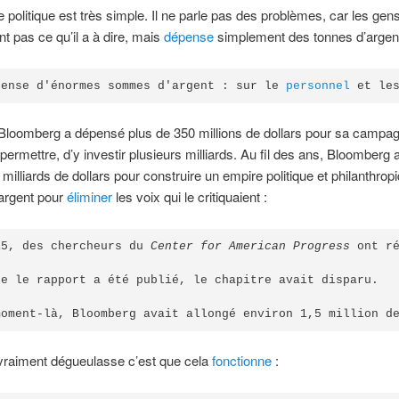
e politique est très simple. Il ne parle pas des problèmes, car les gen
nt pas ce qu’il a à dire, mais
dépense
simplement des tonnes d’argent
pense d'énormes sommes d'argent : sur le 
personnel
 et le
 Bloomberg a dépensé plus de 350 millions de dollars pour sa campagn
 permettre, d’y investir plusieurs milliards. Au fil des ans, Bloomberg 
milliards de dollars pour construire un empire politique et philanthropiq
t argent pour
éliminer
les voix qui le critiquaient :
15, des chercheurs du 
Center for American Progress
 ont r
ue le rapport a été publié, le chapitre avait disparu.

moment-là, Bloomberg avait allongé environ 1,5 million d
vraiment dégueulasse c’est que cela
fonctionne
: