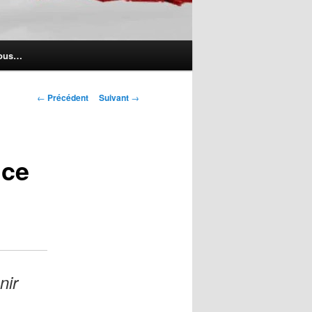
nous…
Navigation
←
Précédent
Suivant
→
des
articles
uce
nir