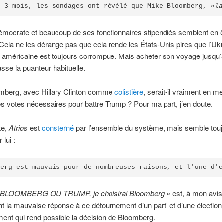
a 3 mois, les sondages ont révélé que Mike Bloomberg, 
«l
émocrate et beaucoup de ses fonctionnaires stipendiés semblent en 
. Cela ne les dérange pas que cela rende les États-Unis pires que l’Uk
ue américaine est toujours corrompue. Mais acheter son voyage jusqu
sse la puanteur habituelle.
mberg, avec Hillary Clinton comme
colistière
, serait-il vraiment en m
les votes nécessaires pour battre Trump ? Pour ma part, j’en doute.
te,
Atrios
est
consterné
par l’ensemble du système, mais semble tou
 lui :
berg est mauvais pour de nombreuses raisons, et l'une d'
st BLOOMBERG OU TRUMP, je choisirai Bloomberg »
est, à mon avis
 la mauvaise réponse à ce détournement d’un parti et d’une élection
nt qui rend possible la décision de Bloomberg.