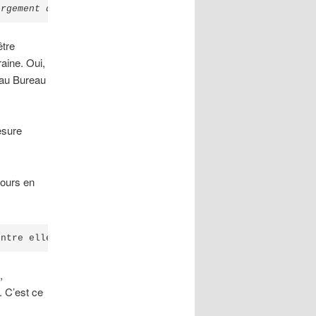
argement détesté»
 avait l'opinion publique négative la p
être
raine. Oui,
’au Bureau
esure
jours en
entre elles est QUE LES GENS NE DEVRAIENT PAS ÊTRE AUSSI
,
. C’est ce