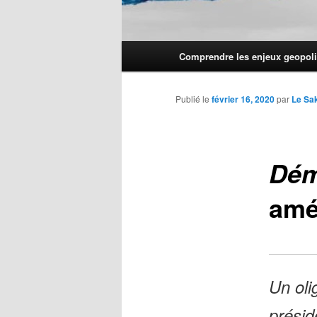
Menu
Comprendre les enjeux geopoli
principal
Publié le
février 16, 2020
par
Le Sa
Dém
amé
Un oli
présid