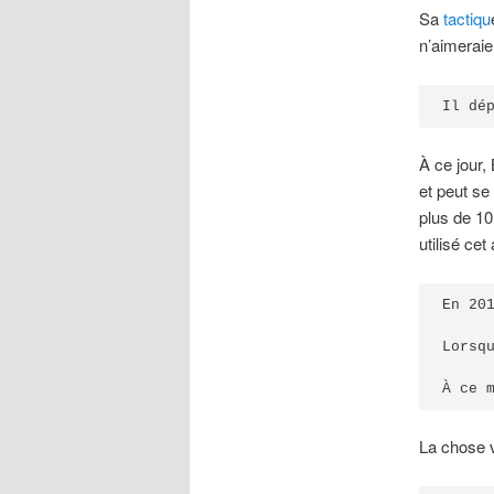
Sa
tactiqu
n’aimeraie
Il dé
À ce jour,
et peut se
plus de 10 
utilisé ce
En 20
Lorsq
À ce 
La chose 