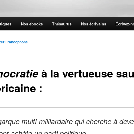
tiques
Nos ebooks
Thésaurus
Nos écrivains
Écrivez-
ker Francophone
à la vertueuse sa
ocratie
ricaine :
garque multi-milliardaire qui cherche à deve
ent achète un parti politique