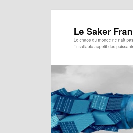
Aller
au
contenu
Le Saker Fra
principal
Le chaos du monde ne naît pas 
l'insatiable appétit des puissant