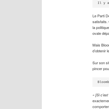
Il y 
Le Parti D
satisfaits
la politiq
ovale dépa
Mais Bloo
d’obtenir 
Sur son si
pincer pour
Bloom
« [Si c’e
exactement
comporteme