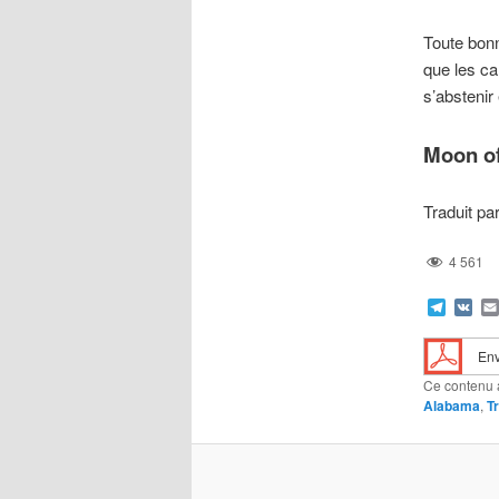
Toute bonn
que les ca
s’abstenir
Moon o
Traduit pa
4 561
Teleg
VK
Env
Ce contenu 
Alabama
,
T