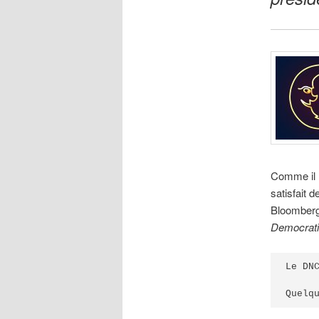
Comme il n
satisfait 
Bloomberg
Democrati
Le DN
Quelq