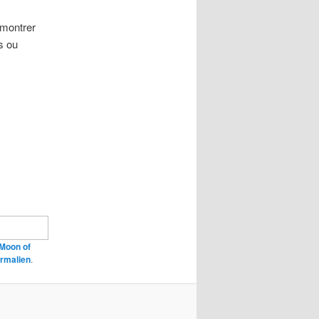
émontrer
s ou
Moon of
rmalien
.