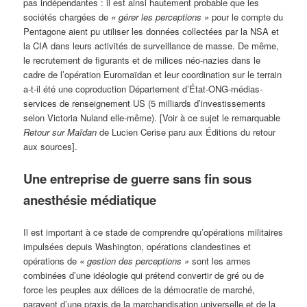
pas indépendantes : il est ainsi hautement probable que les
sociétés chargées de
« gérer les perceptions »
pour le compte du
Pentagone aient pu utiliser les données collectées par la NSA et
la CIA dans leurs activités de surveillance de masse. De même,
le recrutement de figurants et de milices néo-nazies dans le
cadre de l’opération Euromaïdan et leur coordination sur le terrain
a-t-il été une coproduction Département d’État-ONG-médias-
services de renseignement US (5 milliards d’investissements
selon Victoria Nuland elle-même). [Voir à ce sujet le remarquable
Retour sur Maïdan
de Lucien Cerise paru aux Éditions du retour
aux sources].
Une entreprise de guerre sans fin sous
anesthésie médiatique
Il est important à ce stade de comprendre qu’opérations militaires
impulsées depuis Washington, opérations clandestines et
opérations de
« gestion des perceptions »
sont les armes
combinées d’une idéologie qui prétend convertir de gré ou de
force les peuples aux délices de la démocratie de marché,
paravent d’une praxis de la marchandisation universelle et de la