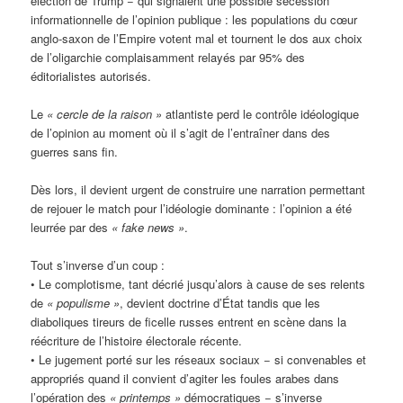
élection de Trump − qui signalent une possible sécession
informationnelle de l’opinion publique : les populations du cœur
anglo-saxon de l’Empire votent mal et tournent le dos aux choix
de l’oligarchie complaisamment relayés par 95% des
éditorialistes autorisés.
Le
« cercle de la raison »
atlantiste perd le contrôle idéologique
de l’opinion au moment où il s’agit de l’entraîner dans des
guerres sans fin.
Dès lors, il devient urgent de construire une narration permettant
de rejouer le match pour l’idéologie dominante : l’opinion a été
leurrée par des
«
fake news »
.
Tout s’inverse d’un coup :
• Le complotisme, tant décrié jusqu’alors à cause de ses relents
de
«
populisme »
, devient doctrine d’État tandis que les
diaboliques tireurs de ficelle russes entrent en scène dans la
réécriture de l’histoire électorale récente.
• Le jugement porté sur les réseaux sociaux − si convenables et
appropriés quand il convient d’agiter les foules arabes dans
l’opération des
«
printemps »
démocratiques − s’inverse