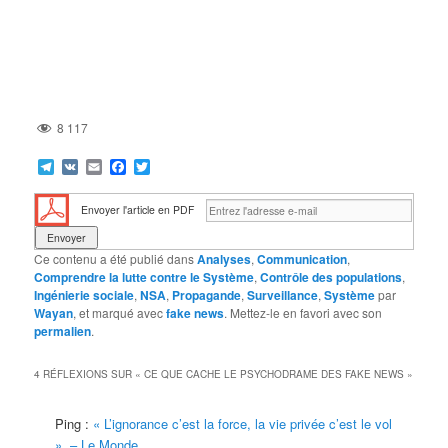
8 117
Telegram
VK
Email
Facebook
Twitter
Envoyer l'article en PDF
Ce contenu a été publié dans
Analyses
,
Communication
,
Comprendre la lutte contre le Système
,
Contrôle des populations
,
Ingénierie sociale
,
NSA
,
Propagande
,
Surveillance
,
Système
par
Wayan
, et marqué avec
fake news
. Mettez-le en favori avec son
permalien
.
4 RÉFLEXIONS SUR «
CE QUE CACHE LE PSYCHODRAME DES FAKE NEWS
»
Ping :
« L’ignorance c’est la force, la vie privée c’est le vol
». – Le Monde...