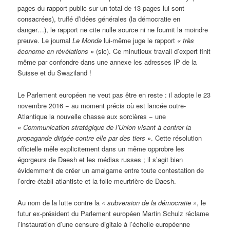
pages du rapport public sur un total de 13 pages lui sont
consacrées), truffé d’idées générales (la démocratie en
danger…), le rapport ne cite nulle source ni ne fournit la moindre
preuve. Le journal
Le Monde
lui-même juge le rapport
«
très
économe en révélations »
(sic). Ce minutieux travail d’expert finit
même par confondre dans une annexe les adresses IP de la
Suisse et du Swaziland !
Le Parlement européen ne veut pas être en reste : il adopte le 23
novembre 2016 − au moment précis où est lancée outre-
Atlantique la nouvelle chasse aux sorcières − une
«
Communication stratégique de l’Union visant à contrer la
propagande dirigée contre elle par des tiers »
. Cette résolution
officielle mêle explicitement dans un même opprobre les
égorgeurs de Daesh et les médias russes ; il s’agit bien
évidemment de créer un amalgame entre toute contestation de
l’ordre établi atlantiste et la folie meurtrière de Daesh.
Au nom de la lutte contre la
«
subversion de la démocratie »
, le
futur ex-président du Parlement européen Martin Schulz réclame
l’instauration d’une censure digitale à l’échelle européenne