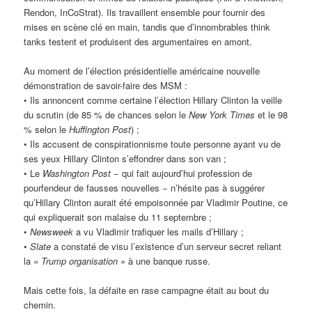
Rendon, InCoStrat). Ils travaillent ensemble pour fournir des
mises en scène clé en main, tandis que d’innombrables think
tanks testent et produisent des argumentaires en amont.
Au moment de l’élection présidentielle américaine nouvelle
démonstration de savoir-faire des MSM :
• Ils annoncent comme certaine l’élection Hillary Clinton la veille
du scrutin (de 85 % de chances selon le
New York Times
et le 98
% selon le
Huffington Post
) ;
• Ils accusent de conspirationnisme toute personne ayant vu de
ses yeux Hillary Clinton s’effondrer dans son van ;
• Le
Washington Post
− qui fait aujourd’hui profession de
pourfendeur de fausses nouvelles − n’hésite pas à suggérer
qu’Hillary Clinton aurait été empoisonnée par Vladimir Poutine, ce
qui expliquerait son malaise du 11 septembre ;
•
Newsweek
a vu Vladimir trafiquer les mails d’Hillary ;
•
Slate
a constaté de visu l’existence d’un serveur secret reliant
la
« Trump organisation »
à une banque russe.
Mais cette fois, la défaite en rase campagne était au bout du
chemin.