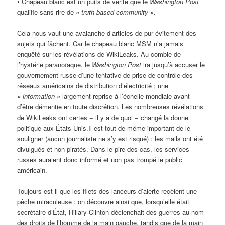
• Chapeau blanc est un puits de vérité que le
Washington Post
qualifie sans rire de
«
truth based community »
.
Cela nous vaut une avalanche d’articles de pur évitement des
sujets qui fâchent. Car le chapeau blanc MSM n’a jamais
enquêté sur les révélations de WikiLeaks. Au comble de
l’hystérie paranoïaque, le
Washington Post
ira jusqu’à accuser le
gouvernement russe d’une tentative de prise de contrôle des
réseaux américains de distribution d’électricité ; une
«
information »
largement reprise à l’échelle mondiale avant
d’être démentie en toute discrétion. Les nombreuses révélations
de WikiLeaks ont certes − il y a de quoi − changé la donne
politique aux États-Unis.Il est tout de même important de le
souligner (aucun journaliste ne s’y est risqué) : les mails ont été
divulgués et non piratés. Dans le pire des cas, les services
russes auraient donc informé et non pas trompé le public
américain.
Toujours est-il que les filets des lanceurs d’alerte recèlent une
pêche miraculeuse : on découvre ainsi que, lorsqu’elle était
secrétaire d’État, Hillary Clinton déclenchait des guerres au nom
des droits de l’homme de la main gauche, tandis que de la main