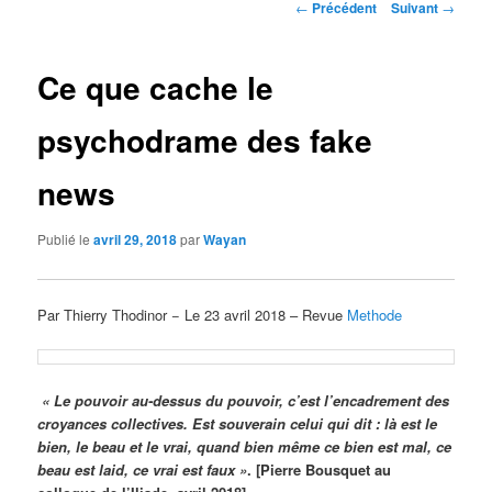
Navigation
←
Précédent
Suivant
→
des
articles
Ce que cache le
psychodrame des fake
news
Publié le
avril 29, 2018
par
Wayan
Par Thierry Thodinor − Le 23 avril 2018 – Revue
Methode
« Le pouvoir au-dessus du pouvoir, c’est l’encadrement des
croyances collectives. Est souverain celui qui dit : là est le
bien, le beau et le vrai, quand bien même ce bien est mal, ce
beau est laid, ce vrai est faux »
. [Pierre Bousquet au