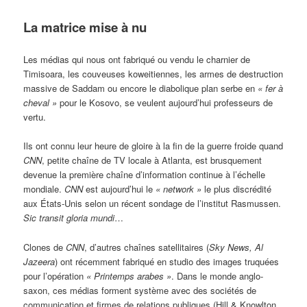
La matrice mise à nu
Les médias qui nous ont fabriqué ou vendu le charnier de
Timisoara, les couveuses koweitiennes, les armes de destruction
massive de Saddam ou encore le diabolique plan serbe en
«
fer à
cheval »
pour le Kosovo, se veulent aujourd’hui professeurs de
vertu.
Ils ont connu leur heure de gloire à la fin de la guerre froide quand
CNN
, petite chaîne de TV locale à Atlanta, est brusquement
devenue la première chaîne d’information continue à l’échelle
mondiale.
CNN
est aujourd’hui le
« network »
le plus discrédité
aux États-Unis selon un récent sondage de l’institut Rasmussen.
Sic transit gloria mundi
…
Clones de
CNN
, d’autres chaînes satellitaires (
Sky News, Al
Jazeera
) ont récemment fabriqué en studio des images truquées
pour l’opération
«
Printemps arabes »
. Dans le monde anglo-
saxon, ces médias forment système avec des sociétés de
communication et firmes de relations publiques (Hill & Knowlton,