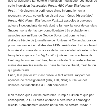
que lui désignera la nouvelle Inquisition médiatique. Les juges de
cette Inquisition (
Associated Press, ABC News,Washington
Post,
…) évalueront la pertinence d’une information en la
recoupant avec… ce qu’ils en disent eux-mêmes (
Associated
Press, ABC News, Washington Post,
…) associés à quelques
acteurs indépendants du web dont le fameux lanceur de canulars
Snopes, sorte de Factory porno-libertaire très probablement
associée aux millions de George Soros tout comme l’est
d’ailleurs l’école de journalisme de l’Université Columbia, grande
pourvoyeuse de journalistes des MSM américains. La boucle est
bouclée et comme dans le cas de la finance internationale où les
banquiers voyous
«
too big to fail »
jouissent sans entrave de
l’autorégulation des marchés, le contrôle de l’info reste entre les
mains des médias menteurs : dans le monde libéral, c’est le fou
qui garde l’asile…
Enfin, le 6 janvier 2017 est publié le tant attendu rapport des
agences de renseignement (CIA, FBI, NSA) sur le vol des
données confidentielles du Parti démocrate.
Il en ressort que Poutine préfèrerait Trump à Clinton et que par
conséquent, le GRU aurait cherché à perturber la campagne
d’icelle. Comiquement obsédé par la chaîne
Russia Today
(7