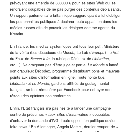
prévoyant une amende de 500000 € pour les sites Web qui se
rendraient coupables de ne pas purger des contenus déplaisants.
Un rapport parlementaire britannique suggère quant à lui d’obliger
les personnalités publiques à déclarer toute apparition dans les
médias russes afin de pouvoir les désigner comme agents du
Kremlin.
En France, les médias systémiques ont tous leur petit Ministère
de la vérité (Les décodeurs du
Monde,
Le Lab d’
Europe1
, le Vrai
du Faux de
France Info
, la rubrique Désintox de
Libération
,
etc…). Ne craignant pas d’être juge et partie,
Le Monde
a lancé
son crapuleux Décodex, programme distribuant bons et mauvais
points aux sites d’information en ligne. Toute honte bue,
Libération
et
Le Monde
, gardiens attitrés du goulag mental
français, se font rémunérer par Facebook pour nettoyer son
réseau des opinions non conformes.
Enfin, l’État français n’a pas hésité à lancer une campagne
contre de présumés
«
faux sites d’information »
coupables
d’entraver la demande d’IVG. Toute opposition politique devient
fake news ! En Allemagne, Angela Merkel, dernier rempart de
«