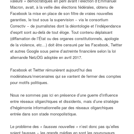
valeurs »
démocratiques en péril avant l’élection d’Emmanuel
Macron, avait, à la veille des élections fédérales, obtenu de
Facebook la mise en place de son filtre de vraies nouvelles
garanties, le tout sous la supervision − via le consortium
Correctiv − de journalistes dont la déontologie et l’indépendance
d’esprit sont au-delà de tout éloge. Tout contenu déplaisant
(diffamation de l’État ou des organes constitutionnels, apologie
de la violence, etc…) doit être censuré par les Facebook, Twitter
et autres Google sous peine d’astreinte financière selon la loi
allemande NetzDG adoptée en avril 2017.
Facebook et Twitter rémunèrent aujourd’hui des
modérateurs/mercenaires qui se vantent de fermer des comptes
pour motifs politiques.
Nous ne sommes pas ici en présence d’une guerre d’influence
entre réseaux oligarchiques et dissidents, mais d’une stratégie
d’hégémonie informationnelle par des réseaux oligarchiques
entrée dans son stade monopolistique.
Le problème des
« fausses nouvelles »
n’est donc pas qu’elles
soient fausses − les grands médias en sont les pourvoyeurs