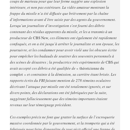
coups de marteau pour que leur forme suggère une explosion
intérieure, et non pas extérieure. La vidéo amateur montrant la
frappe du missile n’a été diffusée que brièvement par la chaîne
d’informations avant d’être saisie par des agents du gouvernement.
Lorsqu’un journaliste d’investigation s’est fourni des débris
contenant des résidus apparents du missile, et les a transmis à un
producteur de
CBS New
, ces éléments ont également été rapidement
confisqués, et on a été jusqu’à arrêter le journaliste et son épouse, les
poursuivre, et les condamner pour avoir violé une loi obscure écrite
pour empêcher les badauds de soutirer des souvenirs personnels à
des scènes de désastres ; la productrice très expérimentée de
CBS
qui
avait accepté ces débris a été qualifiée de
« théoricienne du
complot »
et contrainte à la démission, sa carrière étant brisée. Les
rapports écrits du FBI faisant mention de 278 témoins oculaires
décrivant l’attaque par missile ont été totalement ignorés, et sur
divers points, des déclarations ont été fabriquées par la suite,
suggérant fallacieusement que des témoins importants étaient
revenus sur leur témoignage précédent.
Ces exemples précis ne font que gratter la surface de l’escroquerie
massive coordonnée par le gouvernement, et la tromperie qui a été
fabriquée pour faire disparaître de tout récit officiel une frappe de