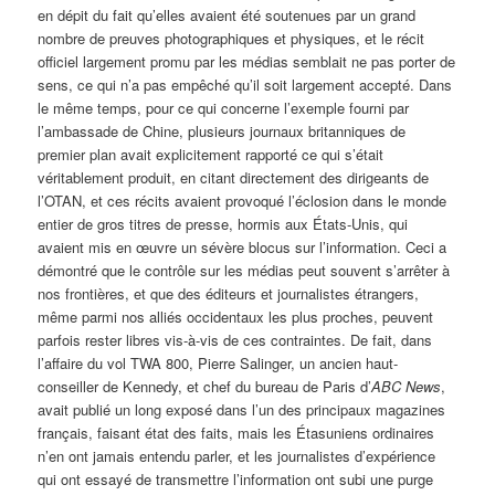
en dépit du fait qu’elles avaient été soutenues par un grand
nombre de preuves photographiques et physiques, et le récit
officiel largement promu par les médias semblait ne pas porter de
sens, ce qui n’a pas empêché qu’il soit largement accepté. Dans
le même temps, pour ce qui concerne l’exemple fourni par
l’ambassade de Chine, plusieurs journaux britanniques de
premier plan avait explicitement rapporté ce qui s’était
véritablement produit, en citant directement des dirigeants de
l’OTAN, et ces récits avaient provoqué l’éclosion dans le monde
entier de gros titres de presse, hormis aux États-Unis, qui
avaient mis en œuvre un sévère blocus sur l’information. Ceci a
démontré que le contrôle sur les médias peut souvent s’arrêter à
nos frontières, et que des éditeurs et journalistes étrangers,
même parmi nos alliés occidentaux les plus proches, peuvent
parfois rester libres vis-à-vis de ces contraintes. De fait, dans
l’affaire du vol TWA 800, Pierre Salinger, un ancien haut-
conseiller de Kennedy, et chef du bureau de Paris d’
ABC News
,
avait publié un long exposé dans l’un des principaux magazines
français, faisant état des faits, mais les Étasuniens ordinaires
n’en ont jamais entendu parler, et les journalistes d’expérience
qui ont essayé de transmettre l’information ont subi une purge