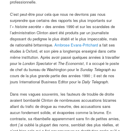
professionnelle.
C’est peut-être pour cela que nous ne devrions pas nous
surprendre que certains des rapports les plus importants sur
l’
« histoire secrète »
des années 1990 et sur les scandales de
l’administration Clinton aient été produits par un journaliste
disposant du pedigree le plus établi et le plus impeccable, mais
de nationalité britannique.
Ambrose Evans-Pritchard
a fait ses
études à Oxford, et son père a longtemps enseigné dans cette
même institution. Après avoir passé quelques années à travailler
pour le
London Spectator
et
The Economist
, il a occupé le poste
de chef du bureau de Washington pour le
Sunday Telegraph
au
cours de la plus grande partie des années 1990 ; il est de nos
jours International Business Editor pour le
Daily Telegraph
.
Dans mes vagues souvenirs, les fauteurs de trouble de droite
avaient bombardé Clinton de nombreuses accusations bizarres
allant du trafic de drogue au meurtre, des accusations sans
aucun fondement solide, et évaporées comme la brume. En
contraste, sa ribambelle apparemment sans fin de petites amies,
dont j’ai oublié la plupart des noms, semblait des plus réelles, et
c’est bien cela qui a fini par provoquer sa destitution après qu’il a