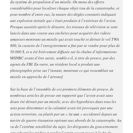
du système de propulsion d’un missile. On mena des efforts
considérables pour localiser chaque objet issu de la catastrophe, et
pour nombre d’entre eux, la nature des dégâts constatés indiquait
une explosion initiale qui s’était produite à l’extérieur de l’avion.
Presque aussitôt après le désastre, les réseaux de télévision se sont
lancés dans une course aux enchères pour acquérir des vidéos
amateurs montrant un missile qui avait touché et détruit le vol TWA
800, la cassette de l’enregistrement a fini par se vendre pour plus de
50 000 $, et a été brièvement diffusée sur la chaîne d’informations
MSNBC
avant d’être saisie, semble-t-il, à titre de preuve, par des
agents du FBI. En outre, un résident local a produit une
photographie prise sur l’instant, montrant ce qui ressemblait un
missile en approche de l’aéronef.
Sur la base de l’ensemble de ces premiers éléments de preuve, de
nombreux articles de presse ont rapporté que l’avion avait sans
doute été détruit par un missile, avec des hypothèses dans tous les
sens pour déterminer si la calamité avait été provoquée par une
action terroriste, ou plutôt par un
« tir ami »
accidentel depuis un
navire de guerre étasunien opérant aux abords de la catastrophe. Au
vu de l’extrême sensibilité du sujet, les dirigeants du gouvernement
ont exhorté les médias à garder l’esprit ouvert jusqu’à la fin de