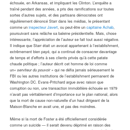
échouée, en Arkansas, et impliquant les Clinton. L’enquête a
traîné pendant des années, a pris des ramifications sur toutes
sortes d’autres sujets, et des partisans démocrates ont
régulièrement dénoncé Starr dans les médias, le présentant
comme un
inspecteur Javert
, ou peut-être un
capitaine Achab
,
poursuivant sans relâche sa baleine présidentielle. Mais, chose
intéressante, l’appréciation de l’auteur se fait tout aussi négative.
Il indique que Starr était un avocat appartenant à l’establishment,
extrêmement bien payé, qui a continué de consacrer davantage
de temps et d’efforts à ses clients privés qu’à cette patate
chaude politique ; l’auteur décrit cet homme de loi comme
un
« serviteur du pouvoir »
qui ne défia jamais sérieusement le
FBI ou les autres institutions de l’establishment permanent de
Washington DC. Evans-Pritchard argue avec raison que
corruption ou non, une transaction immobilière échouée en 1979
n’avait pas véritablement d’importance sur le plan national, alors
que la mort de cause non-naturelle d’un haut dirigeant de la
Maison-Blanche en avait une, et pas des moindres.
Même si la mort de Foster a été officiellement considérée
comme un suicide — il serait devenu déprimé en raison des