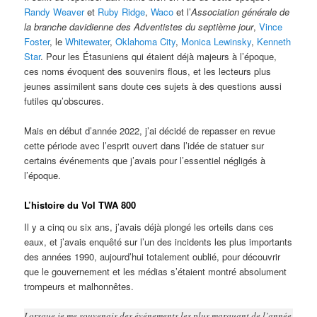
Randy Weaver
et
Ruby Ridge
,
Waco
et l’
Association générale de
la branche davidienne des Adventistes du septième jour
,
Vince
Foster
, le
Whitewater
,
Oklahoma City
,
Monica Lewinsky
,
Kenneth
Star
. Pour les Étasuniens qui étaient déjà majeurs à l’époque,
ces noms évoquent des souvenirs flous, et les lecteurs plus
jeunes assimilent sans doute ces sujets à des questions aussi
futiles qu’obscures.
Mais en début d’année 2022, j’ai décidé de repasser en revue
cette période avec l’esprit ouvert dans l’idée de statuer sur
certains événements que j’avais pour l’essentiel négligés à
l’époque.
L’histoire du Vol TWA 800
Il y a cinq ou six ans, j’avais déjà plongé les orteils dans ces
eaux, et j’avais enquêté sur l’un des incidents les plus importants
des années 1990, aujourd’hui totalement oublié, pour découvrir
que le gouvernement et les médias s’étaient montré absolument
trompeurs et malhonnêtes.
Lorsque je me souvenais des événements les plus marquant de l’année