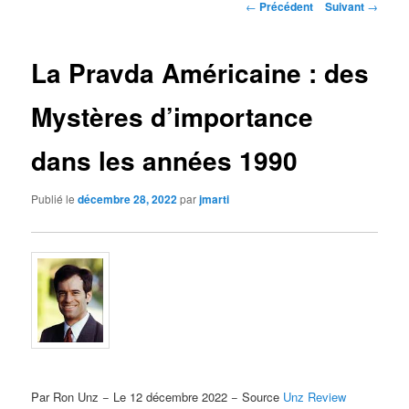
Navigation
←
Précédent
Suivant
→
des
articles
La Pravda Américaine : des
Mystères d’importance
dans les années 1990
Publié le
décembre 28, 2022
par
jmarti
Par Ron Unz − Le 12 décembre 2022 − Source
Unz Review