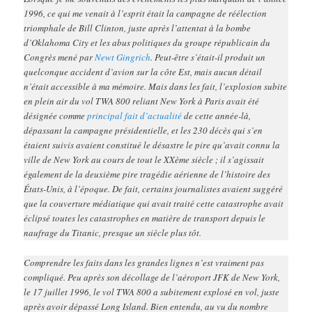
1996, ce qui me venait à l’esprit était la campagne de réélection
triomphale de Bill Clinton, juste après l’attentat à la bombe
d’Oklahoma City et les abus politiques du groupe républicain du
Congrès mené par
Newt Gingrich
. Peut-être s’était-il produit un
quelconque accident d’avion sur la côte Est, mais aucun détail
n’était accessible à ma mémoire. Mais dans les fait, l’explosion subite
en plein air du vol TWA 800 reliant New York à Paris avait été
désignée comme
principal fait d’actualité
de cette année-là,
dépassant la campagne présidentielle, et les 230 décès qui s’en
étaient suivis avaient constitué le désastre le pire qu’avait connu la
ville de New York au cours de tout le XXème siècle ; il s’agissait
également de la deuxième pire tragédie aérienne de l’histoire des
États-Unis, à l’époque. De fait, certains journalistes avaient suggéré
que la couverture médiatique qui avait traité cette catastrophe avait
éclipsé toutes les catastrophes en matière de transport depuis le
naufrage du Titanic, presque un siècle plus tôt.
Comprendre les faits dans les grandes lignes n’est vraiment pas
compliqué. Peu après son décollage de l’aéroport JFK de New York,
le 17 juillet 1996, le vol TWA 800 a subitement explosé en vol, juste
après avoir dépassé Long Island. Bien entendu, au vu du nombre