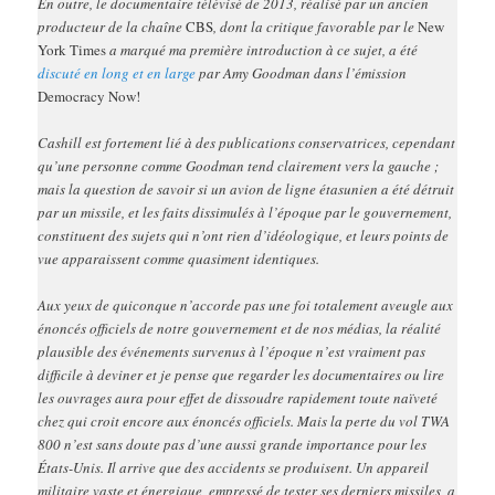
En outre, le documentaire télévisé de 2013, réalisé par un ancien
producteur de la chaîne
CBS
, dont la critique favorable par le
New
York Times
a marqué ma première introduction à ce sujet, a été
discuté en long et en large
par Amy Goodman dans l’émission
Democracy Now!
Cashill est fortement lié à des publications conservatrices, cependant
qu’une personne comme Goodman tend clairement vers la gauche ;
mais la question de savoir si un avion de ligne étasunien a été détruit
par un missile, et les faits dissimulés à l’époque par le gouvernement,
constituent des sujets qui n’ont rien d’idéologique, et leurs points de
vue apparaissent comme quasiment identiques.
Aux yeux de quiconque n’accorde pas une foi totalement aveugle aux
énoncés officiels de notre gouvernement et de nos médias, la réalité
plausible des événements survenus à l’époque n’est vraiment pas
difficile à deviner et je pense que regarder les documentaires ou lire
les ouvrages aura pour effet de dissoudre rapidement toute naïveté
chez qui croit encore aux énoncés officiels. Mais la perte du vol TWA
800 n’est sans doute pas d’une aussi grande importance pour les
États-Unis. Il arrive que des accidents se produisent. Un appareil
militaire vaste et énergique, empressé de tester ses derniers missiles, a