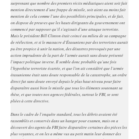
surprenant que nombre des premiers récits médiatiques aient soit fait
mention directement d’une frappe de missile, soit aient au moins fait
mention de cela comme l’une des possibilités principales, et de fait,
on dispose de preuves que les hauts dirigeants du gouvernement ont
commencé par supposer qu’il s’agissait d’une attaque terroriste.
Mais le président Bill Clinton était coincé au milieu de sa campagne
de réélection, et si le massacre d’Étasuniens par des terroristes aurait
pu être propice à unir la nation, des désastres provoqués par une
action imprudente de la part de l’armée aurait sans doute présenté
l’impact politique inverse. Il semble donc probable qu’une fois
l’hypothèse terroriste écartée, et que l’on ait considéré que l’armée
étasunienne était sans doute responsable de la catastrophe, un ordre
direct fut sans doute envoyé depuis le plus haut niveau pour faire
disparaître aussi bien le missile que tous les éléments soutenant sa
thèse, et que toutes nos agences fédérales, surtout le FBI, se sont
pliées à cette directive.
Dans le cadre de l’enquête standard, tous les débris avaient été
rassemblés et conservés dans un hangar pour examen, mais on a
découvert des agents du FBI faire disparaître certaines des pièces les
plus voyantes, et on les a même vus au petit matin leur donner des