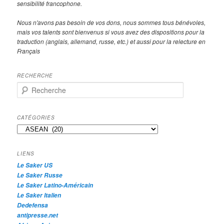
sensibilité francophone.
Nous n'avons pas besoin de vos dons, nous sommes tous bénévoles,
mais vos talents sont bienvenus si vous avez des dispositions pour la
traduction (anglais, allemand, russe, etc.) et aussi pour la relecture en
Français
RECHERCHE
R
e
c
h
CATÉGORIES
e
Catégories
r
c
h
LIENS
e
Le Saker US
Le Saker Russe
Le Saker Latino-Américain
Le Saker Italien
Dedefensa
antipresse.net