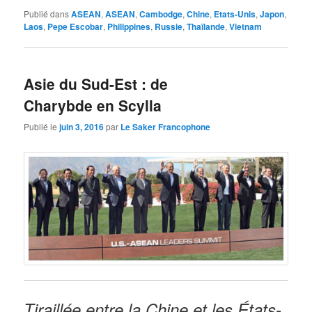
Publié dans
ASEAN
,
ASEAN
,
Cambodge
,
Chine
,
Etats-Unis
,
Japon
,
Laos
,
Pepe Escobar
,
Philippines
,
Russie
,
Thaïlande
,
Vietnam
Asie du Sud-Est : de
Charybde en Scylla
Publié le
juin 3, 2016
par
Le Saker Francophone
Tiraillée entre la Chine et les États-