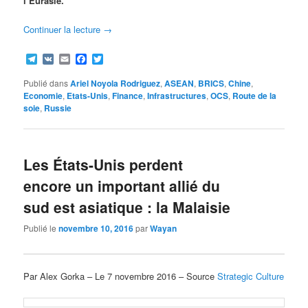
l’Eurasie.
Continuer la lecture
→
Telegram
VK
Email
Facebook
Twitter
Publié dans
Ariel Noyola Rodriguez
,
ASEAN
,
BRICS
,
Chine
,
Economie
,
Etats-Unis
,
Finance
,
Infrastructures
,
OCS
,
Route de la
soie
,
Russie
Les États-Unis perdent
encore un important allié du
sud est asiatique : la Malaisie
Publié le
novembre 10, 2016
par
Wayan
Par Alex Gorka – Le 7 novembre 2016 – Source
Strategic Culture