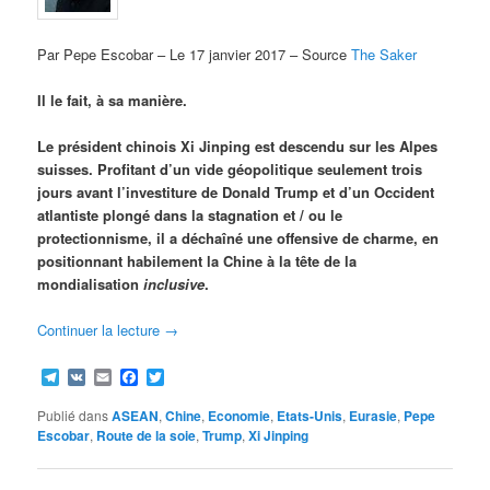
Par Pepe Escobar – Le 17 janvier 2017 – Source
The Saker
Il le fait, à sa manière.
Le président chinois Xi Jinping est descendu sur les Alpes
suisses. Profitant d’un vide géopolitique seulement trois
jours avant l’investiture de Donald Trump et d’un Occident
atlantiste plongé dans la stagnation et / ou le
protectionnisme, il a déchaîné une offensive de charme, en
positionnant habilement la Chine à la tête de la
mondialisation
inclusive
.
Continuer la lecture
→
Telegram
VK
Email
Facebook
Twitter
Publié dans
ASEAN
,
Chine
,
Economie
,
Etats-Unis
,
Eurasie
,
Pepe
Escobar
,
Route de la soie
,
Trump
,
Xi Jinping