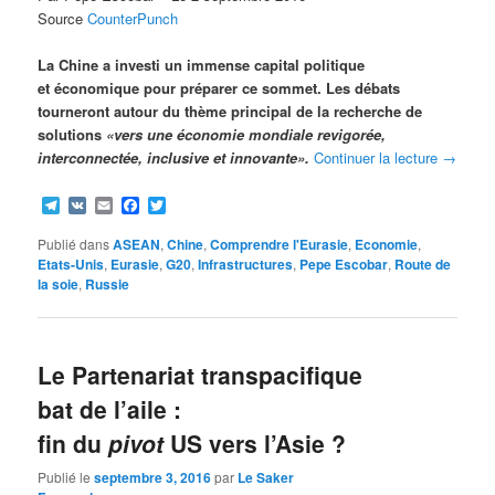
Source
CounterPunch
La Chine a investi un immense capital politique
et économique pour préparer ce sommet. Les débats
tourneront autour du thème principal de la recherche de
solutions
«vers une économie mondiale revigorée,
interconnectée, inclusive et innovante».
Continuer la lecture
→
Telegram
VK
Email
Facebook
Twitter
Publié dans
ASEAN
,
Chine
,
Comprendre l'Eurasie
,
Economie
,
Etats-Unis
,
Eurasie
,
G20
,
Infrastructures
,
Pepe Escobar
,
Route de
la soie
,
Russie
Le Partenariat transpacifique
bat de l’aile :
fin du
pivot
US vers l’Asie ?
Publié le
septembre 3, 2016
par
Le Saker