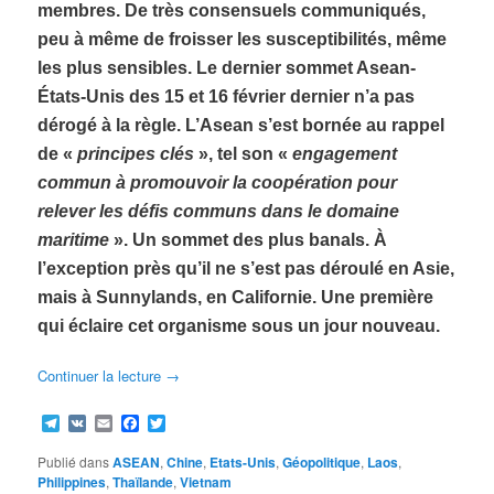
membres. De très consensuels communiqués,
peu à même de froisser les susceptibilités, même
les plus sensibles. Le dernier sommet Asean-
États-Unis des 15 et 16 février dernier n’a pas
dérogé à la règle. L’Asean s’est bornée au rappel
de «
principes clés
», tel son «
engagement
commun à promouvoir la coopération pour
relever les défis communs dans le domaine
maritime
». Un sommet des plus banals. À
l’exception près qu’il ne s’est pas déroulé en Asie,
mais à Sunnylands, en Californie. Une première
qui éclaire cet organisme sous un jour nouveau.
Continuer la lecture
→
Telegram
VK
Email
Facebook
Twitter
Publié dans
ASEAN
,
Chine
,
Etats-Unis
,
Géopolitique
,
Laos
,
Philippines
,
Thaïlande
,
Vietnam