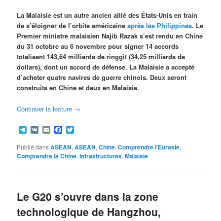
La Malaisie est un autre ancien allié des États-Unis en train
de s’éloigner de l’orbite américaine
après les Philippines
. Le
Premier ministre malaisien Najib Razak s’est rendu en Chine
du 31 octobre au 6 novembre pour signer 14 accords
totalisant 143,64 milliards de ringgit (34,25 milliards de
dollars), dont un accord de défense. La Malaisie a accepté
d’acheter quatre navires de guerre chinois. Deux seront
construits en Chine et deux en Malaisie.
Continuer la lecture
→
Telegram
VK
Email
Facebook
Twitter
Publié dans
ASEAN
,
ASEAN
,
Chine
,
Comprendre l'Eurasie
,
Comprendre la Chine
,
Infrastructures
,
Malaisie
Le G20 s’ouvre dans la zone
technologique de Hangzhou,