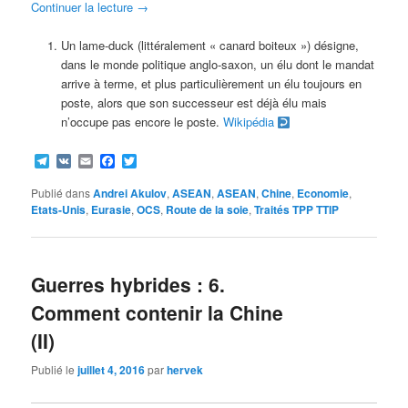
Continuer la lecture
→
Un
lame-duck
(littéralement « canard boiteux ») désigne,
dans le monde politique anglo-saxon, un élu dont le mandat
arrive à terme, et plus particulièrement un élu toujours en
poste, alors que son successeur est déjà élu mais
n’occupe pas encore le poste.
Wikipédia
Telegram
VK
Email
Facebook
Twitter
Publié dans
Andrei Akulov
,
ASEAN
,
ASEAN
,
Chine
,
Economie
,
Etats-Unis
,
Eurasie
,
OCS
,
Route de la soie
,
Traités TPP TTIP
Guerres hybrides : 6.
Comment contenir la Chine
(II)
Publié le
juillet 4, 2016
par
hervek