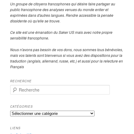
Un groupe de citoyens francophones qui désire faire partager au
public francophone des analyses venues du monde entier et
exprimées dans d'autres langues. Rendre accessible la pensée
dissidente où qu'elle se trouve.
Ce site est une émanation du Saker US mais avec notre propre
sensibilité francophone.
Nous n'avons pas besoin de vos dons, nous sommes tous bénévoles,
mais vos talents sont bienvenus si vous avez des dispositions pour la
traduction (anglais, allemand, russe, etc.) et aussi pour la relecture en
Français
RECHERCHE
R
e
c
h
CATÉGORIES
e
Catégories
r
c
h
LIENS
e