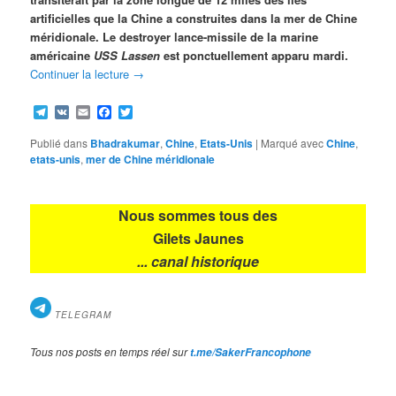
artificielles que la Chine a construites dans la mer de Chine
méridionale. Le destroyer lance-missile de la marine
américaine
USS Lassen
est ponctuellement apparu mardi.
Continuer la lecture
→
Telegram
VK
Email
Facebook
Twitter
Publié dans
Bhadrakumar
,
Chine
,
Etats-Unis
|
Marqué avec
Chine
,
etats-unis
,
mer de Chine méridionale
Nous sommes tous des
Gilets Jaunes
... canal historique
TELEGRAM
Tous nos posts en temps réel sur
t.me/SakerFrancophone