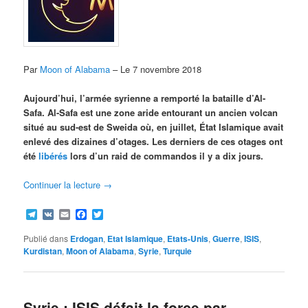
Par
Moon of Alabama
– Le 7 novembre 2018
Aujourd’hui, l’armée syrienne a remporté la bataille d’Al-
Safa. Al-Safa est une zone aride entourant un ancien volcan
situé au sud-est de Sweida où, en juillet, État Islamique avait
enlevé des dizaines d’otages. Les derniers de ces otages ont
été
libérés
lors d’un raid de commandos il y a dix jours.
Continuer la lecture
→
Telegram
VK
Email
Facebook
Twitter
Publié dans
Erdogan
,
Etat Islamique
,
Etats-Unis
,
Guerre
,
ISIS
,
Kurdistan
,
Moon of Alabama
,
Syrie
,
Turquie
Syrie : ISIS défait la force par