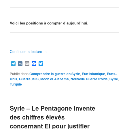
Voici les positions à compter d’aujourd’hui.
Continuer la lecture
→
Telegram
VK
Email
Facebook
Twitter
Publié dans
Comprendre la guerre en Syrie
,
Etat Islamique
,
Etats-
Unis
,
Guerre
,
ISIS
,
Moon of Alabama
,
Nouvelle Guerre froide
,
Syrie
,
Turquie
Syrie – Le Pentagone invente
des chiffres élevés
concernant EI pour justifier