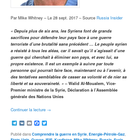
Par Mike Whitney – Le 28 sept. 2017 – Source
Russia Insider
« Depuis plus de six ans, les Syriens font de grands
sacrifices pour défendre leur pays face à une guerre
terroriste d’une brutalité sans précédent … Le peuple syrien
a résisté à tous les aléas, car il savait qu’il s’agissait d’une
guerre qui cherchait à éliminer son pays, et avec lui, sa
propre existence. Il est un exemple à suivre par toute
personne qui pourrait faire face, maintenant ou à l’avenir, à
des tentatives semblables de casser sa volonté et de nier sa
liberté et sa souveraineté. »
– Walid Al-Moualem, Vice-
Premier ministre de la Syrie, Déclaration à l’Assemblée
générale des Nations Unies
Continuer la lecture
→
Telegram
VK
Email
Facebook
Twitter
Publié dans
Comprendre la guerre en Syrie
,
Energie-Pétrole-Gaz
,
Etats-Unis
,
Guerre
,
ISIS
,
Kurdistan
,
Mike Whitney
,
Russie
,
Syrie