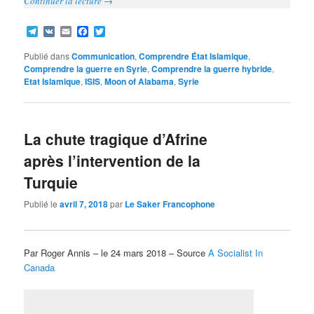
Continuer la lecture
→
Telegram
VK
Email
Facebook
Twitter
Publié dans
Communication
,
Comprendre État Islamique
,
Comprendre la guerre en Syrie
,
Comprendre la guerre hybride
,
Etat Islamique
,
ISIS
,
Moon of Alabama
,
Syrie
La chute tragique d’Afrine
après l’intervention de la
Turquie
Publié le
avril 7, 2018
par
Le Saker Francophone
Par Roger Annis – le 24 mars 2018 – Source
A Socialist In
Canada