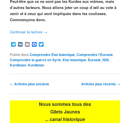
Peut-être que ce ne sont pas les Kurdes eux mêmes, mais
d’autres facteurs. Nous allons jeter un coup d’œil au vote à
venir et à ceux qui sont impliqués dans les coulisses.
Commençons donc.
Continuer la lecture
→
Telegram
VK
Email
Facebook
Twitter
Publié dans
Comprendre État Islamique
,
Comprendre l'Eurasie
,
Comprendre la guerre en Syrie
,
Etat Islamique
,
Eurasie
,
ISIS
,
Kurdistan
,
Kurdistan
Navigation
←
Articles plus anciens
Articles plus récents
→
des
articles
Nous sommes tous des
Gilets Jaunes
... canal historique