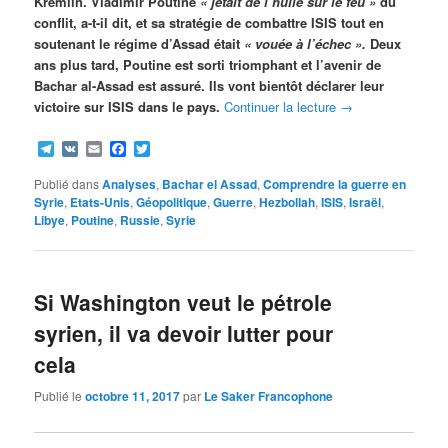
Kremlin. Vladimir Poutine
« jetait de l’huile sur le feu »
du
conflit, a-t-il dit, et sa stratégie de combattre ISIS tout en
soutenant le régime d’Assad était
« vouée à l’échec ».
Deux
ans plus tard, Poutine est sorti triomphant et l’avenir de
Bachar al-Assad est assuré. Ils vont bientôt déclarer leur
victoire sur ISIS dans le pays.
Continuer la lecture
→
Telegram
VK
Email
Facebook
Twitter
Publié dans
Analyses
,
Bachar el Assad
,
Comprendre la guerre en
Syrie
,
Etats-Unis
,
Géopolitique
,
Guerre
,
Hezbollah
,
ISIS
,
Israël
,
Libye
,
Poutine
,
Russie
,
Syrie
Si Washington veut le pétrole
syrien, il va devoir lutter pour
cela
Publié le
octobre 11, 2017
par
Le Saker Francophone