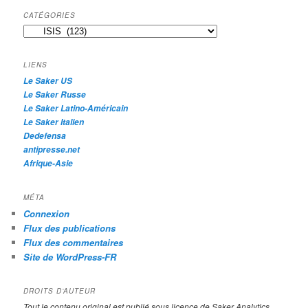
h
CATÉGORIES
e
Catégories
r
c
h
LIENS
e
Le Saker US
Le Saker Russe
Le Saker Latino-Américain
Le Saker Italien
Dedefensa
antipresse.net
Afrique-Asie
MÉTA
Connexion
Flux des publications
Flux des commentaires
Site de WordPress-FR
DROITS D’AUTEUR
Tout le contenu original est publié sous licence de Saker Analytics,