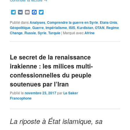
Telegram
VK
Email
Facebook
Twitter
Publié dans
Analyses
,
Comprendre la guerre en Syrie
,
Etats-Unis
,
Géopolitique
,
Guerre
,
Impérialisme
,
ISIS
,
Kurdistan
,
OTAN
,
Regime
Change
,
Russie
,
Syrie
,
Turquie
|
Marqué avec
Afrine
Le secret de la renaissance
irakienne : les milices multi-
confessionnelles du peuple
soutenues par l’Iran
Publié le
novembre 23, 2017
par
Le Saker
Francophone
La riposte à État islamique, sa