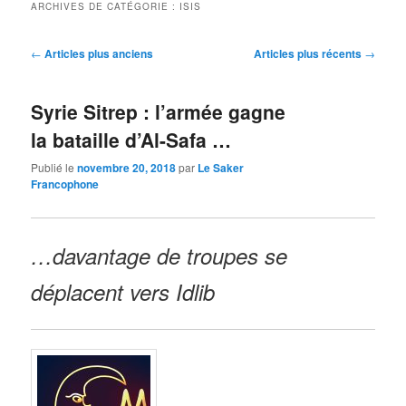
ARCHIVES DE CATÉGORIE :
ISIS
Navigation
←
Articles plus anciens
Articles plus récents
→
des
articles
Syrie Sitrep : l’armée gagne
la bataille d’Al-Safa …
Publié le
novembre 20, 2018
par
Le Saker
Francophone
…davantage de troupes se
déplacent vers Idlib