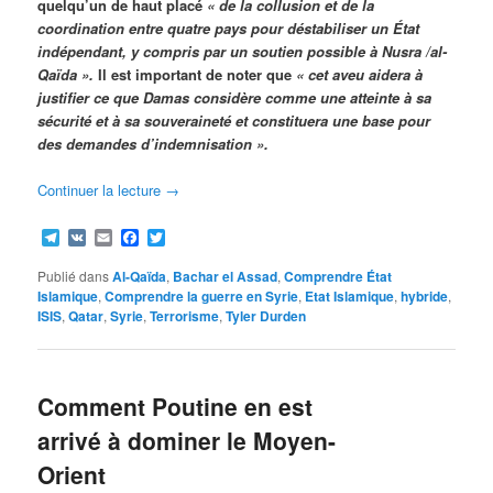
quelqu’un de haut placé
«
de la collusion et de la
coordination entre quatre pays pour déstabiliser un État
indépendant, y compris par un soutien possible
à Nusra /al-
Qaïda ».
Il est important de noter que
« cet aveu aidera à
justifier ce que Damas considère comme une atteinte à sa
sécurité et à sa souveraineté et constituera une base pour
des demandes d’indemnisation ».
Continuer la lecture
→
Telegram
VK
Email
Facebook
Twitter
Publié dans
Al-Qaïda
,
Bachar el Assad
,
Comprendre État
Islamique
,
Comprendre la guerre en Syrie
,
Etat Islamique
,
hybride
,
ISIS
,
Qatar
,
Syrie
,
Terrorisme
,
Tyler Durden
Comment Poutine en est
arrivé à dominer le Moyen-
Orient