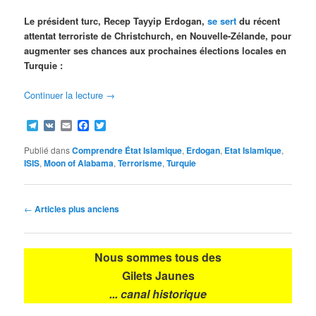
Le président turc, Recep Tayyip Erdogan,
se sert
du récent
attentat terroriste de Christchurch, en Nouvelle-Zélande, pour
augmenter ses chances aux prochaines élections locales en
Turquie :
Continuer la lecture
→
Telegram
VK
Email
Facebook
Twitter
Publié dans
Comprendre État Islamique
,
Erdogan
,
Etat Islamique
,
ISIS
,
Moon of Alabama
,
Terrorisme
,
Turquie
Navigation
←
Articles plus anciens
des
articles
Nous sommes tous des
Gilets Jaunes
... canal historique