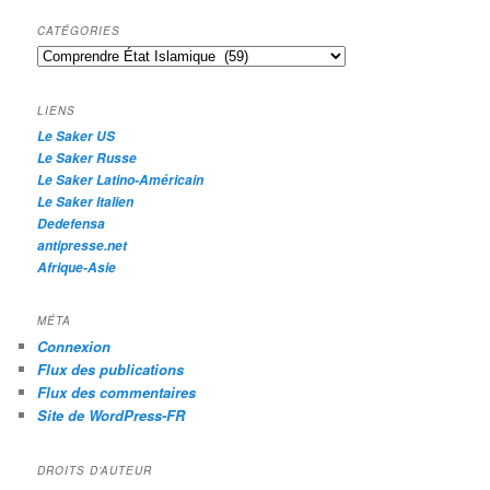
c
h
CATÉGORIES
e
Catégories
r
c
h
LIENS
e
Le Saker US
Le Saker Russe
Le Saker Latino-Américain
Le Saker Italien
Dedefensa
antipresse.net
Afrique-Asie
MÉTA
Connexion
Flux des publications
Flux des commentaires
Site de WordPress-FR
DROITS D’AUTEUR