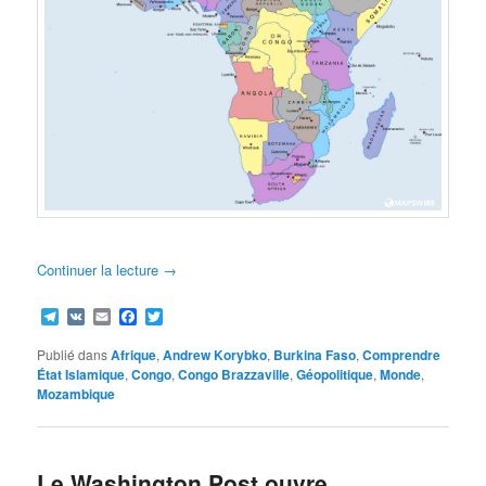
Continuer la lecture
→
Telegram
VK
Email
Facebook
Twitter
Publié dans
Afrique
,
Andrew Korybko
,
Burkina Faso
,
Comprendre
État Islamique
,
Congo
,
Congo Brazzaville
,
Géopolitique
,
Monde
,
Mozambique
Le Washington Post ouvre