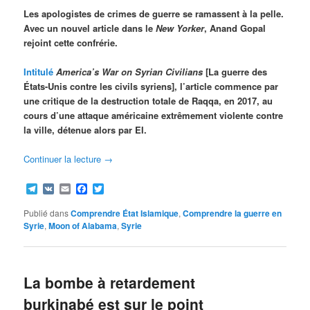
Les apologistes de crimes de guerre se ramassent à la pelle.
Avec un nouvel article dans le
New Yorker
, Anand Gopal
rejoint cette confrérie.
Intitulé
America’s War on Syrian Civilians
[La guerre des
États-Unis contre les civils syriens], l’article commence par
une critique de la destruction totale de Raqqa, en 2017, au
cours d’une attaque américaine extrêmement violente contre
la ville, détenue alors par EI.
Continuer la lecture
→
Telegram
VK
Email
Facebook
Twitter
Publié dans
Comprendre État Islamique
,
Comprendre la guerre en
Syrie
,
Moon of Alabama
,
Syrie
La bombe à retardement
burkinabé est sur le point