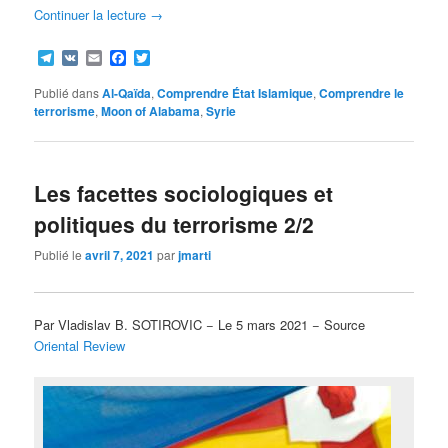
Continuer la lecture
→
Telegram
VK
Email
Facebook
Twitter
Publié dans
Al-Qaïda
,
Comprendre État Islamique
,
Comprendre le
terrorisme
,
Moon of Alabama
,
Syrie
Les facettes sociologiques et
politiques du terrorisme 2/2
Publié le
avril 7, 2021
par
jmarti
Par Vladislav B. SOTIROVIC − Le 5 mars 2021 − Source
Oriental Review