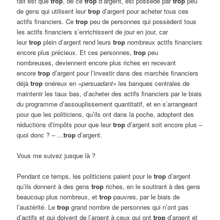
fait est que
trop
, de ce
trop
d’argent, est possédé par
trop
peu
de gens qui utilisent leur
trop
d’argent pour acheter tous ces
actifs financiers. Ce
trop
peu de personnes qui possèdent tous
les actifs financiers s’enrichissent de jour en jour, car
leur
trop
plein d’argent rend leurs
trop
nombreux actifs financiers
encore plus précieux. Et ces personnes,
trop
peu
nombreuses, deviennent encore plus riches en recevant
encore
trop
d’argent pour l’investir dans des marchés financiers
déjà
trop
onéreux en
«persuadant»
les banques centrales de
maintenir les taux bas, d’acheter des actifs financiers par le biais
du programme d’assouplissement quantitatif, et en s’arrangeant
pour que les politiciens, qu’ils ont dans la poche, adoptent des
réductions d’impôts pour que leur
trop
d’argent soit encore plus –
quoi donc ? – …
trop
d’argent.
Vous me suivez jusque là ?
Pendant ce temps, les politiciens paient pour le
trop
d’argent
qu’ils donnent à des gens
trop
riches, en le soutirant à des gens
beaucoup plus nombreux, et
trop
pauvres, par le biais de
l’austérité. Le
trop
grand nombre de personnes qui n’ont pas
d’actifs et qui doivent de l’argent à ceux qui ont
trop
d’argent et