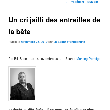
Navigation
←
Précédent
Suivant
→
des
articles
Un cri jailli des entrailles de
la bête
Publié le
novembre 25, 2019
par
Le Saker Francophone
Par Bill Blain − Le 15 novembre 2019 − Source
Morning Porridge
« Liberté, égalité, fraternité ou mort ; la dernière, la plus