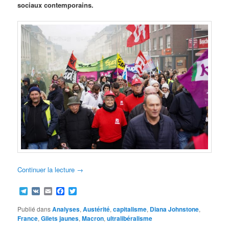
sociaux contemporains.
Continuer la lecture
→
Telegram
VK
Email
Facebook
Twitter
Publié dans
Analyses
,
Austérité
,
capitalisme
,
Diana Johnstone
,
France
,
Gilets jaunes
,
Macron
,
ultralibéralisme