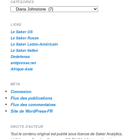
h
CATÉGORIES
e
Catégories
r
c
h
LIENS
e
Le Saker US
Le Saker Russe
Le Saker Latino-Américain
Le Saker Italien
Dedefensa
antipresse.net
Afrique-Asie
MÉTA
Connexion
Flux des publications
Flux des commentaires
Site de WordPress-FR
DROITS D’AUTEUR
Tout le contenu original est publié sous licence de Saker Analytics,