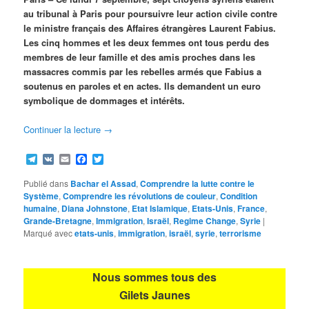
au tribunal à Paris pour poursuivre leur action civile contre
le ministre français des Affaires étrangères Laurent Fabius.
Les cinq hommes et les deux femmes ont tous perdu des
membres de leur famille et des amis proches dans les
massacres commis par les rebelles armés que Fabius a
soutenus en paroles et en actes. Ils demandent un euro
symbolique de dommages et intérêts.
Continuer la lecture
→
Telegram
VK
Email
Facebook
Twitter
Publié dans
Bachar el Assad
,
Comprendre la lutte contre le
Système
,
Comprendre les révolutions de couleur
,
Condition
humaine
,
Diana Johnstone
,
Etat Islamique
,
Etats-Unis
,
France
,
Grande-Bretagne
,
Immigration
,
Israël
,
Regime Change
,
Syrie
|
Marqué avec
etats-unis
,
immigration
,
israël
,
syrie
,
terrorisme
Nous sommes tous des
Gilets Jaunes