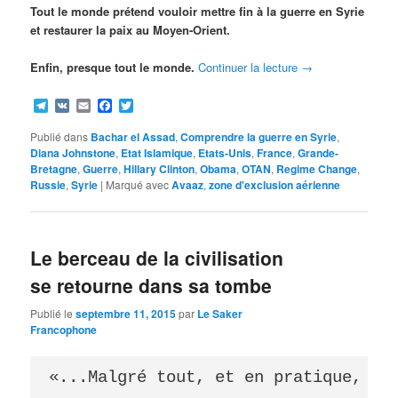
Tout le monde prétend vouloir mettre fin à la guerre en Syrie
et restaurer la paix au Moyen-Orient.
Enfin, presque tout le monde.
Continuer la lecture
→
Telegram
VK
Email
Facebook
Twitter
Publié dans
Bachar el Assad
,
Comprendre la guerre en Syrie
,
Diana Johnstone
,
Etat Islamique
,
Etats-Unis
,
France
,
Grande-
Bretagne
,
Guerre
,
Hillary Clinton
,
Obama
,
OTAN
,
Regime Change
,
Russie
,
Syrie
|
Marqué avec
Avaaz
,
zone d'exclusion aérienne
Le berceau de la civilisation
se retourne dans sa tombe
Publié le
septembre 11, 2015
par
Le Saker
Francophone
«...Malgré tout, et en pratique, la