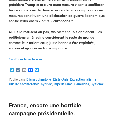
président Trump et exclure toute mesure visant à améliorer
les relations avec la Russie, se rendent-ils compte que ces
mesures constituent une déclaration de guerre économique
contre leurs chers
« amis »
européens ?
Qu’ils le réalisent ou pas, visiblement ils s’en fichent. Les
politiciens américains considèrent le reste du monde
comme leur arrière cour, juste bonne à être exploitée,
abusée et ignorée en toute impunité.
Continuer la lecture
→
Telegram
VK
Email
Facebook
Twitter
Publié dans
Diana Johnstone
,
Etats-Unis
,
Exceptionnalisme
,
Guerre commerciale
,
hybride
,
impérialisme
,
Sanctions
,
Système
France, encore une horrible
campagne présidentielle.