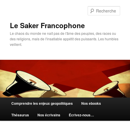
Aller
Aller
au
au
Rech
contenu
contenu
principal
secondaire
Le Saker Francophone
Le chaos du monde ne naît pas de l'âme des peuples, des races ou
des religions, mais de l'insatiable appétit des puissants. Les humbles
veillent.
Menu
Comprendre les enjeux geopolitiques
Nos ebooks
principal
Thésaurus
Nos écrivains
Écrivez-nous…