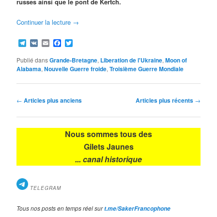
russes ainsi que le pont de Kertch.
Continuer la lecture
→
Telegram
VK
Email
Facebook
Twitter
Publié dans
Grande-Bretagne
,
Liberation de l'Ukraine
,
Moon of
Alabama
,
Nouvelle Guerre froide
,
Troisième Guerre Mondiale
Navigation
←
Articles plus anciens
Articles plus récents
→
des
articles
Nous sommes tous des
Gilets Jaunes
... canal historique
TELEGRAM
Tous nos posts en temps réel sur
t.me/SakerFrancophone