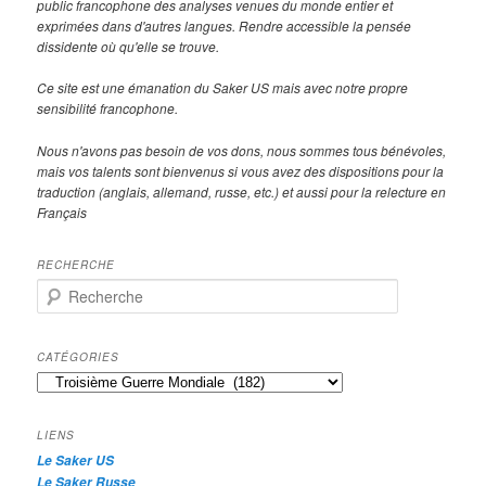
public francophone des analyses venues du monde entier et
exprimées dans d'autres langues. Rendre accessible la pensée
dissidente où qu'elle se trouve.
Ce site est une émanation du Saker US mais avec notre propre
sensibilité francophone.
Nous n'avons pas besoin de vos dons, nous sommes tous bénévoles,
mais vos talents sont bienvenus si vous avez des dispositions pour la
traduction (anglais, allemand, russe, etc.) et aussi pour la relecture en
Français
RECHERCHE
R
e
c
h
CATÉGORIES
e
Catégories
r
c
h
LIENS
e
Le Saker US
Le Saker Russe