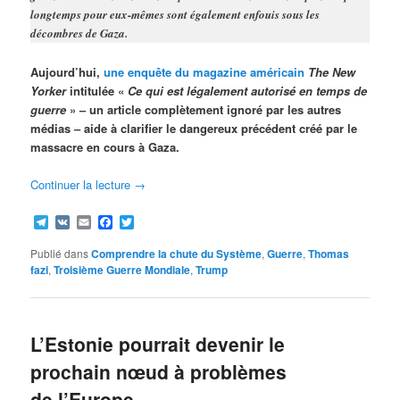
longtemps pour eux-mêmes sont également enfouis sous les
décombres de Gaza.
Aujourd’hui,
une enquête du magazine américain
The New
Yorker
intitulée «
Ce qui est légalement autorisé en temps de
guerre
» – un article complètement ignoré par les autres
médias – aide à clarifier le dangereux précédent créé par le
massacre en cours à Gaza.
Continuer la lecture
→
Telegram
VK
Email
Facebook
Twitter
Publié dans
Comprendre la chute du Système
,
Guerre
,
Thomas
fazi
,
Troisième Guerre Mondiale
,
Trump
L’Estonie pourrait devenir le
prochain nœud à problèmes
de l’Europe