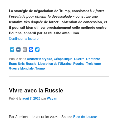
La stratégie de négociation de Trump, consistant à
« jouer
l’escalade pour obtenir la désescalade »
constitue une
tentative très risquée de forcer l’obtention de concession, et
il pourrait bien utiliser prochainement cette méthode contre
Poutine, enhardi par sa réussite avec l’Iran.
Continuer la lecture
→
Telegram
VK
Email
Facebook
Twitter
Publié dans
Andrew Korybko
,
Géopolitique
,
Guerre
,
L'entente
Etats-Unis-Russie
,
Liberation de l'Ukraine
,
Poutine
,
Troisième
Guerre Mondiale
,
Trump
Vivre avec la Russie
Publié le
août 7, 2025
par
Wayan
Par Aurelien – Le 31 juillet 2025 – Source
Blog de l’auteur