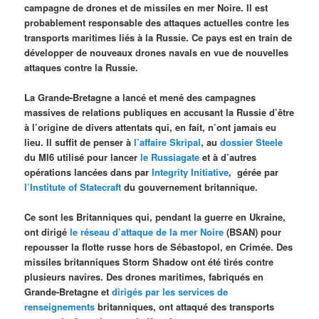
campagne de drones et de missiles en mer Noire. Il est
probablement responsable des attaques actuelles contre les
transports maritimes liés à la Russie. Ce pays est en train de
développer de nouveaux drones navals en vue de nouvelles
attaques contre la Russie.
La Grande-Bretagne a lancé et mené des campagnes
massives de relations publiques en accusant la Russie d’être
à l’origine de divers attentats qui, en fait, n’ont jamais eu
lieu. Il suffit de penser à
l’affaire Skripal
, au
dossier Steele
du MI6 utilisé pour lancer
le Russiagate
et à d’autres
opérations lancées dans par
Integrity Initiative
, gérée par
l’Institute of Statecraft
du gouvernement britannique.
Ce sont les Britanniques qui, pendant la guerre en Ukraine,
ont dirigé
le réseau d’attaque de la mer Noire
(BSAN) pour
repousser la flotte russe hors de Sébastopol, en Crimée. Des
missiles britanniques Storm Shadow ont été tirés contre
plusieurs navires. Des drones maritimes, fabriqués en
Grande-Bretagne et
dirigés par les services de
renseignements
britanniques, ont attaqué des transports