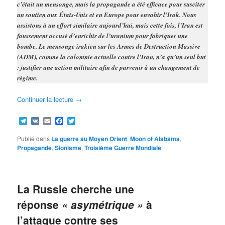
c’était un mensonge, mais la propagande a été efficace pour susciter
un soutien aux États-Unis et en Europe pour envahir l’Irak. Nous
assistons à un effort similaire aujourd’hui, mais cette fois, l’Iran est
faussement accusé d’enrichir de l’uranium pour fabriquer une
bombe. Le mensonge irakien sur les Armes de Destruction Massive
(ADM), comme la calomnie actuelle contre l’Iran, n’a qu’un seul but
: justifier une action militaire afin de parvenir à un changement de
régime.
Continuer la lecture
→
Telegram
VK
Email
Facebook
Twitter
Publié dans
La guerre au Moyen Orient
,
Moon of Alabama
,
Propagande
,
Sionisme
,
Troisième Guerre Mondiale
La Russie cherche une
réponse
« asymétrique »
à
l’attaque contre ses