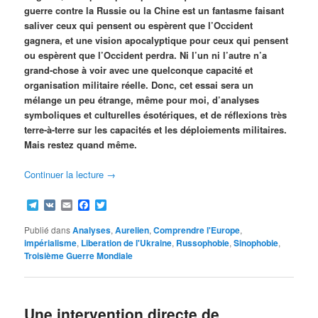
guerre contre la Russie ou la Chine est un fantasme faisant
saliver ceux qui pensent ou espèrent que l’Occident
gagnera, et une vision apocalyptique pour ceux qui pensent
ou espèrent que l’Occident perdra. Ni l’un ni l’autre n’a
grand-chose à voir avec une quelconque capacité et
organisation militaire réelle. Donc, cet essai sera un
mélange un peu étrange, même pour moi, d’analyses
symboliques et culturelles ésotériques, et de réflexions très
terre-à-terre sur les capacités et les déploiements militaires.
Mais restez quand même.
Continuer la lecture
→
Telegram
VK
Email
Facebook
Twitter
Publié dans
Analyses
,
Aurelien
,
Comprendre l'Europe
,
impérialisme
,
Liberation de l'Ukraine
,
Russophobie
,
Sinophobie
,
Troisième Guerre Mondiale
Une intervention directe de