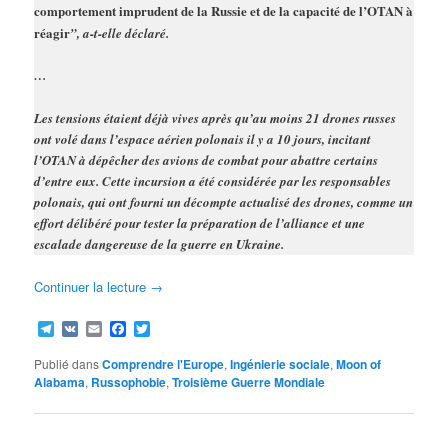
comportement imprudent de la Russie et de la capacité de l’OTAN à
réagir
”, a-t-elle déclaré.
…
Les tensions étaient déjà vives après qu’au moins 21 drones russes
ont volé dans l’espace aérien polonais il y a 10 jours, incitant
l’OTAN à dépêcher des avions de combat pour abattre certains
d’entre eux. Cette incursion a été considérée par les responsables
polonais, qui ont fourni un décompte actualisé des drones, comme un
effort délibéré pour tester la préparation de l’alliance et une
escalade dangereuse de la guerre en Ukraine.
Continuer la lecture
→
Telegram
VK
Email
Facebook
Twitter
Publié dans
Comprendre l'Europe
,
Ingénierie sociale
,
Moon of
Alabama
,
Russophobie
,
Troisième Guerre Mondiale