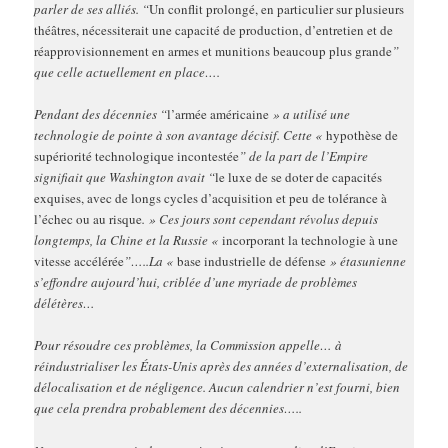
parler de ses alliés. “
Un conflit prolongé, en particulier sur plusieurs
théâtres, nécessiterait une capacité de production, d’entretien et de
réapprovisionnement en armes et munitions beaucoup plus grande
”
que celle actuellement en place….
Pendant des décennies “
l’armée américaine
» a utilisé une
technologie de pointe à son avantage décisif. Cette «
hypothèse de
supériorité technologique incontestée
” de la part de l’Empire
signifiait que Washington avait “
le luxe de se doter de capacités
exquises, avec de longs cycles d’acquisition et peu de tolérance à
l’échec ou au risque
. » Ces jours sont cependant révolus depuis
longtemps, la Chine et la Russie «
incorporant la technologie à une
vitesse accélérée
”…..La «
base industrielle de défense
» étasunienne
s’effondre aujourd’hui, criblée d’une myriade de problèmes
délétères…
Pour résoudre ces problèmes, la Commission appelle… à
réindustrialiser les États-Unis après des années d’externalisation, de
délocalisation et de négligence. Aucun calendrier n’est fourni, bien
que cela prendra probablement des décennies…..