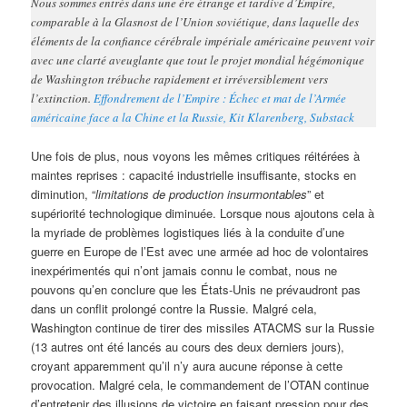
Nous sommes entrés dans une ère étrange et tardive d’Empire,
comparable à la Glasnost de l’Union soviétique, dans laquelle des
éléments de la confiance cérébrale impériale américaine peuvent voir
avec une clarté aveuglante que tout le projet mondial hégémonique
de Washington trébuche rapidement et irréversiblement vers
l’extinction.
Effondrement de l’Empire : Échec et mat de l’Armée
américaine face a la Chine et la Russie, Kit Klarenberg, Substack
Une fois de plus, nous voyons les mêmes critiques réitérées à
maintes reprises : capacité industrielle insuffisante, stocks en
diminution, “
limitations de production insurmontables
” et
supériorité technologique diminuée. Lorsque nous ajoutons cela à
la myriade de problèmes logistiques liés à la conduite d’une
guerre en Europe de l’Est avec une armée ad hoc de volontaires
inexpérimentés qui n’ont jamais connu le combat, nous ne
pouvons qu’en conclure que les États-Unis ne prévaudront pas
dans un conflit prolongé contre la Russie. Malgré cela,
Washington continue de tirer des missiles ATACMS sur la Russie
(13 autres ont été lancés au cours des deux derniers jours),
croyant apparemment qu’il n’y aura aucune réponse à cette
provocation. Malgré cela, le commandement de l’OTAN continue
d’entretenir des illusions de victoire en faisant pression pour des