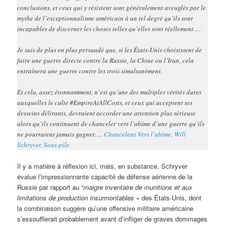
conclusions, et ceux qui y résistent sont généralement aveuglés par le
mythe de l’exceptionnalisme américain à un tel degré qu’ils sont
incapables de discerner les choses telles qu’elles sont réellement….
Je suis de plus en plus persuadé que, si les États-Unis choisissent de
faire une guerre directe contre la Russie, la Chine ou l’Iran, cela
entraînera une guerre contre les trois simultanément.
Et cela, assez étonnamment, n’est qu’une des multiples vérités dures
auxquelles le culte #EmpireAtAllCosts, et ceux qui acceptent ses
desseins délirants, devraient accorder une attention plus sérieuse
alors qu’ils continuent de chanceler vers l’abîme d’une guerre qu’ils
ne pourraient jamais gagner….
Chancelant Vers l’abîme, Will
Schryver, Sous-pile
Il y a matière à réflexion ici, mais, en substance, Schryver
évalue l’impressionnante capacité de défense aérienne de la
Russie par rapport au “
maigre inventaire de munitions et aux
limitations de production insurmontables
» des États-Unis, dont
la combinaison suggère qu’une offensive militaire américaine
s’essoufflerait probablement avant d’infliger de graves dommages