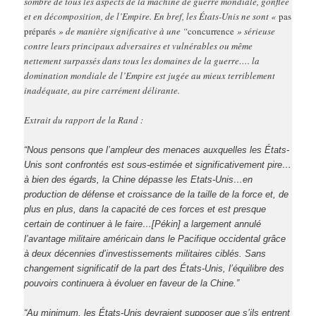
sombre de tous les aspects de la machine de guerre mondiale, gonflée
et en décomposition, de l’Empire. En bref, les États-Unis ne sont «
pas
préparés
» de manière significative à une “
concurrence
» sérieuse
contre leurs principaux adversaires et vulnérables ou même
nettement surpassés dans tous les domaines de la guerre…. la
domination mondiale de l’Empire est jugée au mieux terriblement
inadéquate, au pire carrément délirante.
Extrait du rapport de la Rand :
“Nous pensons que l’ampleur des menaces auxquelles les États-
Unis sont confrontés est sous-estimée et significativement pire…
à bien des égards, la Chine dépasse les Etats-Unis…en
production de défense et croissance de la taille de la force et, de
plus en plus, dans la capacité de ces forces et est presque
certain de continuer à le faire…[Pékin] a largement annulé
l’avantage militaire américain dans le Pacifique occidental grâce
à deux décennies d’investissements militaires ciblés. Sans
changement significatif de la part des États-Unis, l’équilibre des
pouvoirs continuera à évoluer en faveur de la Chine.”
“Au minimum, les États-Unis devraient supposer que s’ils entrent