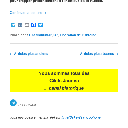
pour frapper profondément à l’intérieur de la Russie.
Continuer la lecture
→
Telegram
VK
Email
Facebook
Twitter
Publié dans
Bhadrakumar
,
G7
,
Liberation de l'Ukraine
Navigation
←
Articles plus anciens
Articles plus récents
→
des
articles
Nous sommes tous des
Gilets Jaunes
... canal historique
TELEGRAM
Tous nos posts en temps réel sur
t.me/SakerFrancophone