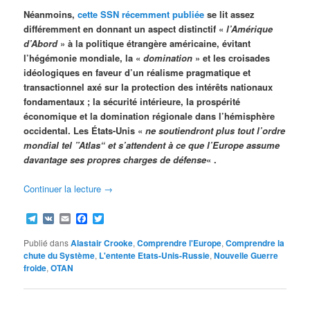
Néanmoins,
cette SSN récemment publiée
se lit assez
différemment en donnant un aspect distinctif «
l’Amérique
d’Abord
» à la politique étrangère américaine, évitant
l’hégémonie mondiale, la «
domination
» et les croisades
idéologiques en faveur d’un réalisme pragmatique et
transactionnel axé sur la protection des intérêts nationaux
fondamentaux ; la sécurité intérieure, la prospérité
économique et la domination régionale dans l’hémisphère
occidental. Les États-Unis «
ne soutiendront plus tout l’ordre
mondial tel ”Atlas“ et s’attendent à ce que l’Europe assume
davantage ses propres charges de défense
« .
Continuer la lecture
→
Telegram
VK
Email
Facebook
Twitter
Publié dans
Alastair Crooke
,
Comprendre l'Europe
,
Comprendre la
chute du Système
,
L'entente Etats-Unis-Russie
,
Nouvelle Guerre
froide
,
OTAN