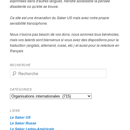
exprimées dans d'autres langues. Rendre accessible la pensée
dissidente où qu'elle se trouve.
Ce site est une émanation du Saker US mais avec notre propre
sensibilité francophone.
Nous n'avons pas besoin de vos dons, nous sommes tous bénévoles,
mais vos talents sont bienvenus si vous avez des dispositions pour la
traduction (anglais, allemand, russe, etc.) et aussi pour la relecture en
Français
RECHERCHE
R
e
c
h
CATÉGORIES
e
Catégories
r
c
h
LIENS
e
Le Saker US
Le Saker Russe
Le Saker Latino-Américain