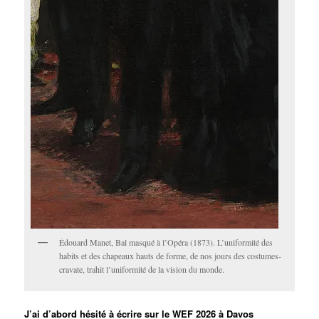
Édouard Manet, Bal masqué à l’Opéra (1873). L’uniformité des
habits et des chapeaux hauts de forme, de nos jours des costumes-
cravate, trahit l’uniformité de la vision du monde.
J’ai d’abord hésité à écrire sur le WEF 2026 à Davos