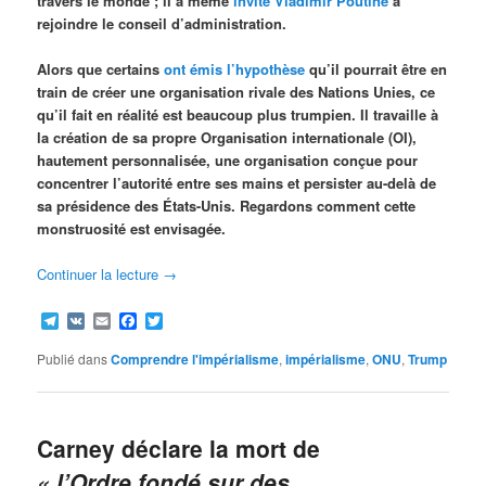
travers le monde ; il a même
invité Vladimir Poutine
à
rejoindre le conseil d’administration.
Alors que certains
ont émis l’hypothèse
qu’il pourrait être en
train de créer une organisation rivale des Nations Unies, ce
qu’il fait en réalité est beaucoup plus trumpien. Il travaille à
la création de sa propre Organisation internationale (OI),
hautement personnalisée, une organisation conçue pour
concentrer l’autorité entre ses mains et persister au-delà de
sa présidence des États-Unis. Regardons comment cette
monstruosité est envisagée.
Continuer la lecture
→
Telegram
VK
Email
Facebook
Twitter
Publié dans
Comprendre l'impérialisme
,
impérialisme
,
ONU
,
Trump
Carney déclare la mort de
« l’Ordre fondé sur des