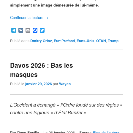
simplement une image démesurée de lui-même.
Continuer la lecture
→
Telegram
VK
Email
Facebook
Twitter
Publié dans
Dmitry Orlov
,
Etat Profond
,
Etats-Unis
,
OTAN
,
Trump
Davos 2026 : Bas les
masques
Publié le
janvier 29, 2026
par
Wayan
L’Occident a échangé « l’Ordre fondé sur des règles »
contre une logique « d’État Bunker ».
Par Dans Bonilla – Le 26 janvier 2026 – Source
Blog de l’auteur