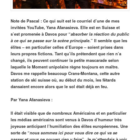
Note de Pascal : Ce qui suit est le courriel d’une de mes
invitées YouTube, Yana Afanasieva. Elle est en Suisse et
s’est promenée à Davos pour “
absorber la réaction du public
à ce qui se passe sur la scène principale
.” Il semble que les
élites – en particulier celles d’Europe – soient prises dans
leurs propres fictions. Tant qu’ils prétendent que rien n’a
changé, ils peuvent continuer la petite mascarade selon
laquelle le Moment unipolaire règne toujours en maître.
Davos me rappelle beaucoup Crans-Montana, cette autre
station de ski suisse où, au début du mois, les fêtards
dansaient encore alors que le sol était déjà en feu.
Par Yana Afanasieva :
Il était visible que de nombreux Américains et en particulier
les médias américains sont venus à Davos d’humeur très
joyeuse anticipant l’humiliation des élites européennes. Une
sorte de “
nous sommes ici pour vous dire ce qui va se
passer et vous ne pouvez rien y faire
”. Je m’attendais à voir