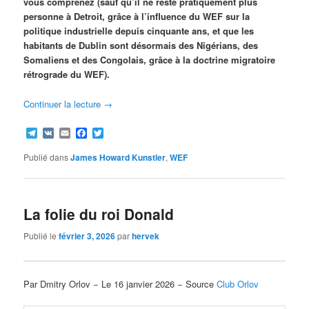
vous comprenez (sauf qu’il ne reste pratiquement plus
personne à Detroit, grâce à l’influence du WEF sur la
politique industrielle depuis cinquante ans, et que les
habitants de Dublin sont désormais des Nigérians, des
Somaliens et des Congolais, grâce à la doctrine migratoire
rétrograde du WEF).
Continuer la lecture
→
Telegram
VK
Email
Facebook
Twitter
Publié dans
James Howard Kunstler
,
WEF
La folie du roi Donald
Publié le
février 3, 2026
par
hervek
Par Dmitry Orlov − Le 16 janvier 2026 − Source
Club Orlov