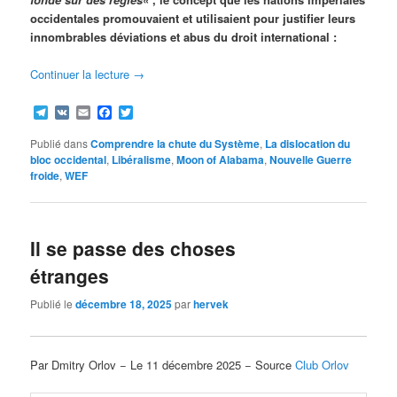
occidentales promouvaient et utilisaient pour justifier leurs
innombrables déviations et abus du droit international :
Continuer la lecture
→
Telegram
VK
Email
Facebook
Twitter
Publié dans
Comprendre la chute du Système
,
La dislocation du
bloc occidental
,
Libéralisme
,
Moon of Alabama
,
Nouvelle Guerre
froide
,
WEF
Il se passe des choses
étranges
Publié le
décembre 18, 2025
par
hervek
Par Dmitry Orlov − Le 11 décembre 2025 − Source
Club Orlov