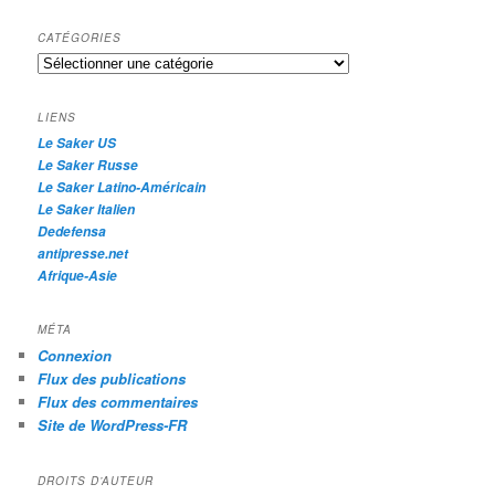
c
h
CATÉGORIES
e
Catégories
r
c
h
LIENS
e
Le Saker US
Le Saker Russe
Le Saker Latino-Américain
Le Saker Italien
Dedefensa
antipresse.net
Afrique-Asie
MÉTA
Connexion
Flux des publications
Flux des commentaires
Site de WordPress-FR
DROITS D’AUTEUR