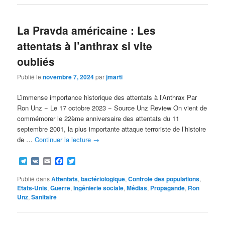
La Pravda américaine : Les
attentats à l’anthrax si vite
oubliés
Publié le
novembre 7, 2024
par
jmarti
L’immense importance historique des attentats à l’Anthrax Par
Ron Unz − Le 17 octobre 2023 − Source Unz Review On vient de
commémorer le 22ème anniversaire des attentats du 11
septembre 2001, la plus importante attaque terroriste de l’histoire
de …
Continuer la lecture
→
Telegram
VK
Email
Facebook
Twitter
Publié dans
Attentats
,
bactériologique
,
Contrôle des populations
,
Etats-Unis
,
Guerre
,
Ingénierie sociale
,
Médias
,
Propagande
,
Ron
Unz
,
Sanitaire