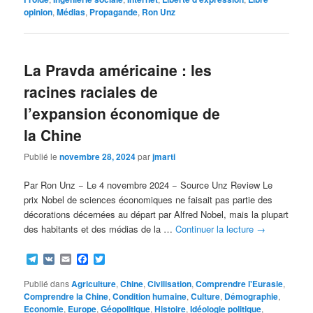
opinion
,
Médias
,
Propagande
,
Ron Unz
La Pravda américaine : les
racines raciales de
l’expansion économique de
la Chine
Publié le
novembre 28, 2024
par
jmarti
Par Ron Unz − Le 4 novembre 2024 − Source Unz Review Le
prix Nobel de sciences économiques ne faisait pas partie des
décorations décernées au départ par Alfred Nobel, mais la plupart
des habitants et des médias de la …
Continuer la lecture
→
Telegram
VK
Email
Facebook
Twitter
Publié dans
Agriculture
,
Chine
,
Civilisation
,
Comprendre l'Eurasie
,
Comprendre la Chine
,
Condition humaine
,
Culture
,
Démographie
,
Economie
,
Europe
,
Géopolitique
,
Histoire
,
Idéologie politique
,