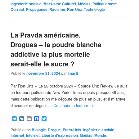
Ingénierie sociale
,
Marxisme Culturel
,
Médias
,
Politiquement
Correct
,
Propagande
,
Racisme
,
Ron Unz
,
Technologie
La Pravda américaine.
Drogues – la poudre blanche
addictive la plus mortelle
serait-elle le sucre ?
Publié le
novembre 21, 2024
par
jmarti
Par Ron Unz − Le 28 octobre 2024 − Source Unz Review Je suis
un lecteur quotidien du New York Times depuis presque 45 ans,
mais cette publication me dégoute de plus en plus, et il m’arrive
d’évoquer ce dégout …
Continuer la lecture
→
Telegram
VK
Email
Facebook
Twitter
Publié dans
Biologie
,
Drogue
,
Etats-Unis
,
Ingénierie sociale
,
Internet
,
Internet
,
Liberté d'expression
,
Médias
,
Monde
,