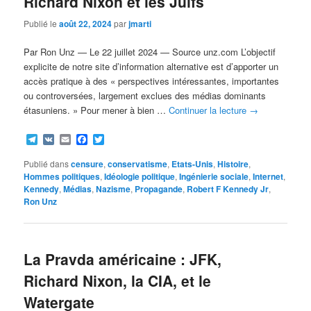
Richard Nixon et les Juifs
Publié le
août 22, 2024
par
jmarti
Par Ron Unz — Le 22 juillet 2024 — Source unz.com L’objectif
explicite de notre site d’information alternative est d’apporter un
accès pratique à des « perspectives intéressantes, importantes
ou controversées, largement exclues des médias dominants
étasuniens. » Pour mener à bien …
Continuer la lecture
→
Telegram
VK
Email
Facebook
Twitter
Publié dans
censure
,
conservatisme
,
Etats-Unis
,
Histoire
,
Hommes politiques
,
Idéologie politique
,
Ingénierie sociale
,
Internet
,
Kennedy
,
Médias
,
Nazisme
,
Propagande
,
Robert F Kennedy Jr
,
Ron Unz
La Pravda américaine : JFK,
Richard Nixon, la CIA, et le
Watergate