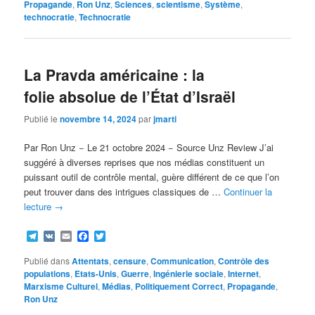
Propagande
,
Ron Unz
,
Sciences
,
scientisme
,
Système
,
technocratie
,
Technocratie
La Pravda américaine : la
folie absolue de l’État d’Israël
Publié le
novembre 14, 2024
par
jmarti
Par Ron Unz − Le 21 octobre 2024 − Source Unz Review J’ai
suggéré à diverses reprises que nos médias constituent un
puissant outil de contrôle mental, guère différent de ce que l’on
peut trouver dans des intrigues classiques de …
Continuer la
lecture
→
Telegram
VK
Email
Facebook
Twitter
Publié dans
Attentats
,
censure
,
Communication
,
Contrôle des
populations
,
Etats-Unis
,
Guerre
,
Ingénierie sociale
,
Internet
,
Marxisme Culturel
,
Médias
,
Politiquement Correct
,
Propagande
,
Ron Unz