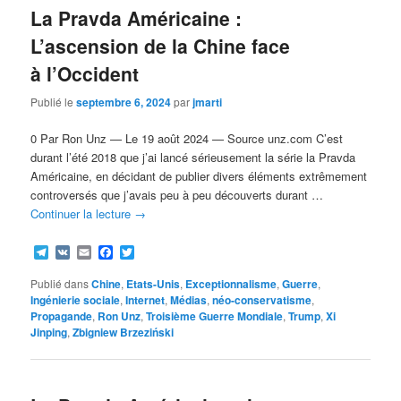
La Pravda Américaine :
L’ascension de la Chine face
à l’Occident
Publié le
septembre 6, 2024
par
jmarti
0 Par Ron Unz — Le 19 août 2024 — Source unz.com C’est
durant l’été 2018 que j’ai lancé sérieusement la série la Pravda
Américaine, en décidant de publier divers éléments extrêmement
controversés que j’avais peu à peu découverts durant …
Continuer la lecture
→
Telegram
VK
Email
Facebook
Twitter
Publié dans
Chine
,
Etats-Unis
,
Exceptionnalisme
,
Guerre
,
Ingénierie sociale
,
Internet
,
Médias
,
néo-conservatisme
,
Propagande
,
Ron Unz
,
Troisième Guerre Mondiale
,
Trump
,
Xi
Jinping
,
Zbigniew Brzeziński