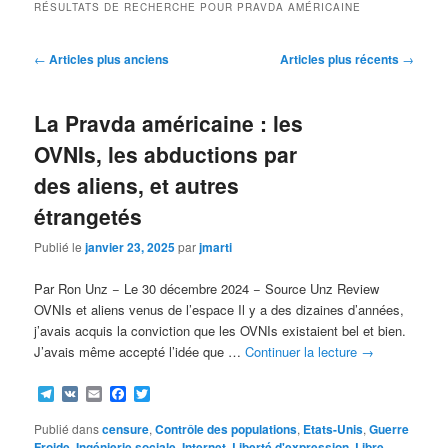
RÉSULTATS DE RECHERCHE POUR
PRAVDA AMÉRICAINE
Navigation
←
Articles plus anciens
Articles plus récents
→
des
articles
La Pravda américaine : les
OVNIs, les abductions par
des aliens, et autres
étrangetés
Publié le
janvier 23, 2025
par
jmarti
Par Ron Unz − Le 30 décembre 2024 − Source Unz Review
OVNIs et aliens venus de l’espace Il y a des dizaines d’années,
j’avais acquis la conviction que les OVNIs existaient bel et bien.
J’avais même accepté l’idée que …
Continuer la lecture
→
Telegram
VK
Email
Facebook
Twitter
Publié dans
censure
,
Contrôle des populations
,
Etats-Unis
,
Guerre
Froide
,
Ingénierie sociale
,
Internet
,
Liberté d'expression
,
Libre