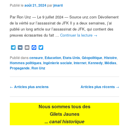
Publié le
août 21, 2024
par
jmarti
Par Ron Unz — Le 9 juillet 2024 — Source unz.com Dévoilement
de la vérité sur l’assassinat de JFK Il y a deux semaines, j’ai
publié un long article sur l’assassinat de JFK, qui contient des
preuves écrasantes du fait …
Continuer la lecture
→
Telegram
VK
Email
Facebook
Twitter
Publié dans
censure
,
Education
,
Etats-Unis
,
Géopolitique
,
Histoire
,
Hommes politiques
,
Ingénierie sociale
,
Internet
,
Kennedy
,
Médias
,
Propagande
,
Ron Unz
Navigation
←
Articles plus anciens
Articles plus récents
→
des
articles
Nous sommes tous des
Gilets Jaunes
... canal historique