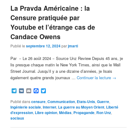
La Pravda Américaine : la
Censure pratiquée par
Youtube et l’étrange cas de
Candace Owens
Publié le
septembre 12, 2024
par
jmarti
Par − Le 26 août 2024 − Source Unz Review Depuis 45 ans, je
lis presque chaque matin le New York Times, ainsi que le Wall
Street Journal. Jusqu’il y a une dizaine d’années, je lisais
également quatre grands journaux …
Continuer la lecture
→
Telegram
VK
Email
Facebook
Twitter
Publié dans
censure
,
Communication
,
Etats-Unis
,
Guerre
,
Ingénierie sociale
,
Internet
,
La guerre au Moyen Orient
,
Liberté
d'expression
,
Libre opinion
,
Médias
,
Propagande
,
Ron Unz
,
sociaux