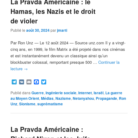
La Pravda Américaine : le
Hamas, les Nazis et le droit
de violer
Publié le
août 30, 2024
par
jmarti
Par Ron Unz — Le 12 août 2024 — Source unz.com Il y a vingt-
cinq ans, en 1999, le film Matrix a été projeté dans nos cinémas
et est instantanément devenu un classique ainsi qu’un
blockbuster colossal, remportant presque 500 …
Continuer la
lecture
→
Telegram
VK
Email
Facebook
Twitter
Publié dans
Guerre
,
Ingénierie sociale
,
Internet
,
Israël
,
La guerre
au Moyen Orient
,
Médias
,
Nazisme
,
Netanyahou
,
Propagande
,
Ron
Unz
,
Sionisme
,
suprématisme
La Pravda Américaine :